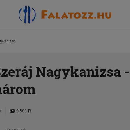
gykanizsa
zeráj Nagykanizsa
-
árom
c
3 500 Ft