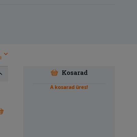
a
Kosarad
A kosarad üres!