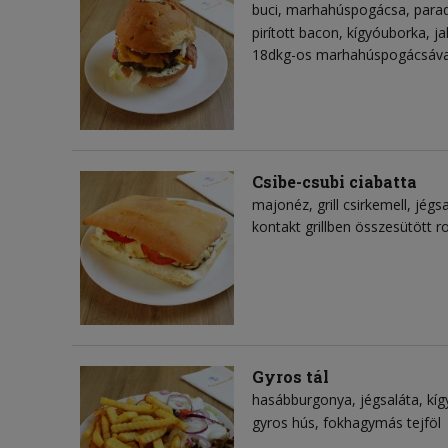
buci
marhahúspogácsa
para
pirított bacon
kígyóuborka
ja
18dkg-os marhahúspogácsával
Csibe-csubi ciabatta
majonéz
grill csirkemell
jégsa
kontakt grillben összesütött 
Gyros tál
hasábburgonya
jégsaláta
kí
gyros hús
fokhagymás tejföl