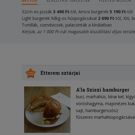
AKCIÓK
SZÁLLÍTÁSI TERÜLETEK
FIZETÉSI MÓDOK
32cm-es pizzák
3 490 Ft
-tól, Amcsi burgerek
5 190
Ft
-tól
Light burgerek 9dkg-os húspogácsával
2 690
Ft
-tól, XXL
Tortillák, szendvicsek, palacsinták a kínálatban
Kérjük, az 1 000 Ft-nál magasabb kiszállítási díjas terüle
Étterem sztárjai
A'la Sziszi hamburger
buci
marhahús
kínai kel
kígy
vöröshagyma
majonézes kuk
sajt
hamburgerszósz
fűszeres marhahúspogácsával