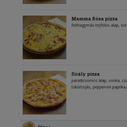
Mamma Róza pizza
fokhagymás-tejfölös alap
so
Sirály pizza
paradicsomos alap
sonka
sz
tükörtojás
pepperoni paprika