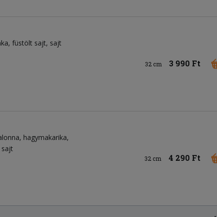
nka
füstölt sajt
sajt
3 990 Ft
32 cm
alonna
hagymakarika
sajt
4 290 Ft
32 cm