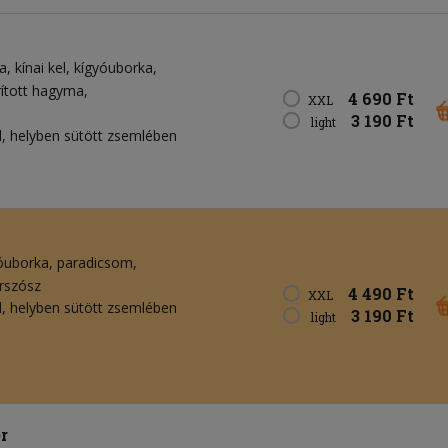
a
kínai kel
kígyóuborka
rított hagyma
4 690 Ft
XXL
3 190 Ft
light
, helyben sütött zsemlében
óuborka
paradicsom
rszósz
4 490 Ft
XXL
, helyben sütött zsemlében
3 190 Ft
light
r