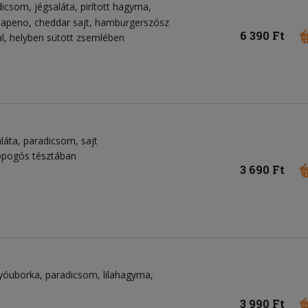
dicsom
jégsaláta
pirított hagyma
lapeno
cheddar sajt
hamburgerszósz
6 390 Ft
, helyben sütött zsemlében
láta
paradicsom
sajt
ropogós tésztában
3 690 Ft
gyóuborka
paradicsom
lilahagyma
3 990 Ft