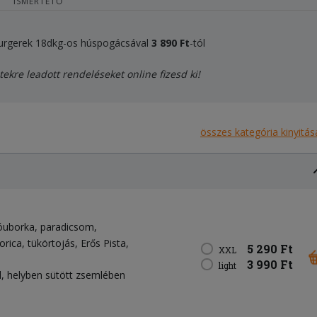
ISMERTETŐ
 burgerek 18dkg-os húspogácsával
3 89
0 Ft
-tól
tekre leadott rendeléseket online fizesd ki!
összes kategória kinyitás
óuborka
paradicsom
orica
tükörtojás
Erős Pista
5 290 Ft
XXL
3 990 Ft
light
, helyben sütött zsemlében