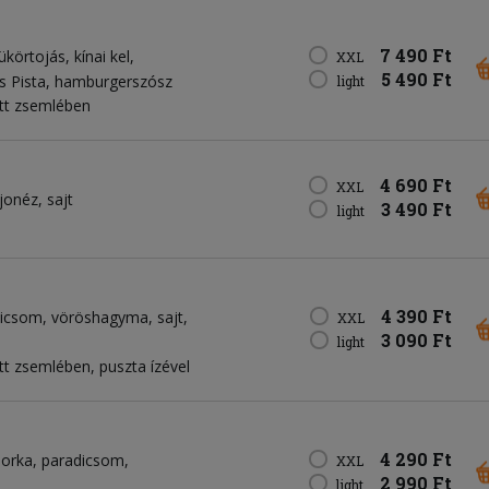
7 490 Ft
ükörtojás
kínai kel
XXL
5 490 Ft
s Pista
hamburgerszósz
light
tt zsemlében
4 690 Ft
XXL
jonéz
sajt
3 490 Ft
light
4 390 Ft
dicsom
vöröshagyma
sajt
XXL
3 090 Ft
light
t zsemlében, puszta ízével
4 290 Ft
borka
paradicsom
XXL
2 990 Ft
light