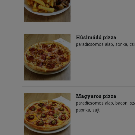
Húsimádó pizza
paradicsomos alap
sonka
cs
Magyaros pizza
paradicsomos alap
bacon
sz
paprika
sajt