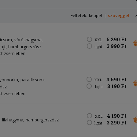
Feltétek:
képpel
szöveggel
5 290 Ft
dicsom
vöröshagyma
XXL
3 990 Ft
sajt
hamburgerszósz
light
tt zsemlében
4 690 Ft
gyóuborka
paradicsom
XXL
3 190 Ft
ósz
light
tt zsemlében
4 190 Ft
XXL
lilahagyma
hamburgerszósz
3 290 Ft
light