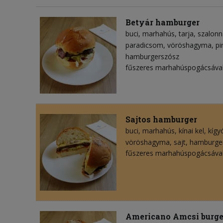
Betyár hamburger
buci
marhahús
tarja
szalonn
paradicsom
vöröshagyma
pi
hamburgerszósz
fűszeres marhahúspogácsával
Sajtos hamburger
buci
marhahús
kínai kel
kígy
vöröshagyma
sajt
hamburge
fűszeres marhahúspogácsával
Americano Amcsi burge