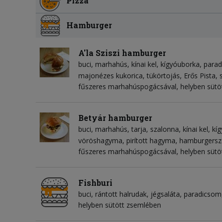
Pizza
Hamburger
A'la Sziszi hamburger
buci
marhahús
kínai kel
kígyóuborka
para
majonézes kukorica
tükörtojás
Erős Pista
fűszeres marhahúspogácsával, helyben sütö
Betyár hamburger
buci
marhahús
tarja
szalonna
kínai kel
kí
vöröshagyma
pirított hagyma
hamburgersz
fűszeres marhahúspogácsával, helyben sütö
Fishburi
buci
rántott halrudak
jégsaláta
paradicsom
helyben sütött zsemlében