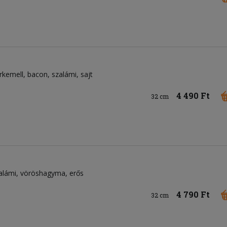
irkemell
bacon
szalámi
sajt
4 490 Ft
32 cm
alámi
vöröshagyma
erős
4 790 Ft
32 cm