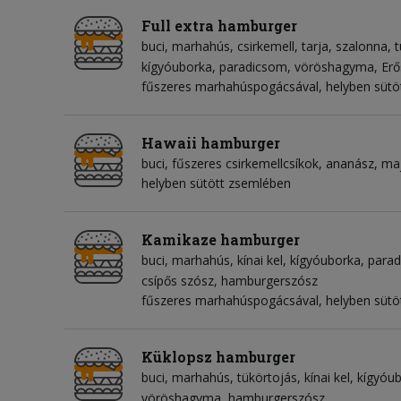
Full extra hamburger
buci
marhahús
csirkemell
tarja
szalonna
t
kígyóuborka
paradicsom
vöröshagyma
Erő
fűszeres marhahúspogácsával, helyben sütö
Hawaii hamburger
buci
fűszeres csirkemellcsíkok
ananász
ma
helyben sütött zsemlében
Kamikaze hamburger
buci
marhahús
kínai kel
kígyóuborka
para
csípős szósz
hamburgerszósz
fűszeres marhahúspogácsával, helyben sütöt
Küklopsz hamburger
buci
marhahús
tükörtojás
kínai kel
kígyóu
vöröshagyma
hamburgerszósz