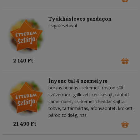
Tyúkhúsleves gazdagon
csigatésztával
2 140 Ft
Ínyenc tál 4 személyre
borzas bundás csirkemell, roston sült
szűzérmék, grillezett kecskesajt, rántott
camembert, csirkemell cheddar sajttal
töltve, tartármártás, áfonyaöntet, krokett,
párolt zöldség, rizs
21 490 Ft