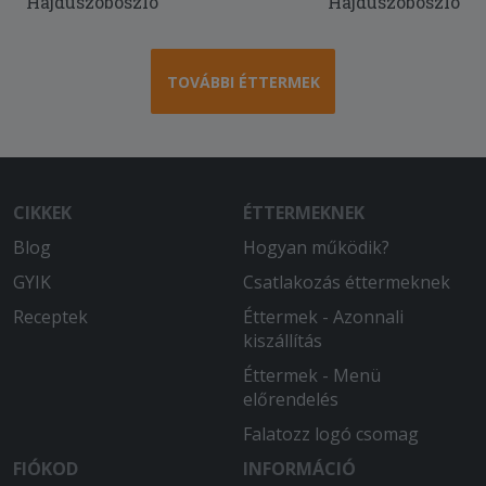
Hajdúszoboszló
Hajdúszoboszló
TOVÁBBI ÉTTERMEK
CIKKEK
ÉTTERMEKNEK
Blog
Hogyan működik?
GYIK
Csatlakozás éttermeknek
Receptek
Éttermek - Azonnali
kiszállítás
Éttermek - Menü
előrendelés
Falatozz logó csomag
FIÓKOD
INFORMÁCIÓ