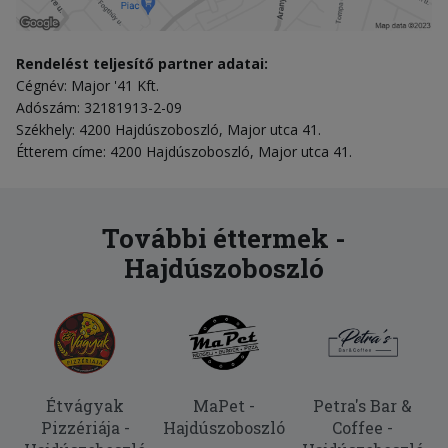
Rendelést teljesítő partner adatai:
Cégnév: Major '41 Kft.
Adószám: 32181913-2-09
Székhely: 4200 Hajdúszoboszló, Major utca 41.
Étterem címe: 4200 Hajdúszoboszló, Major utca 41.
További éttermek -
Hajdúszoboszló
Étvágyak
MaPet -
Petra's Bar &
Pizzériája -
Hajdúszoboszló
Coffee -