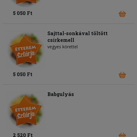
5 050 Ft
Sajttal-sonkával töltött
csirkemell
vegyes körettel
5 050 Ft
Babgulyás
2 520 Ft