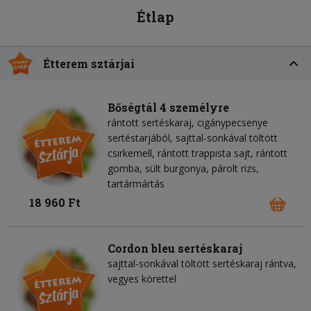
Étlap
Étterem sztárjai
Bőségtál 4 személyre
rántott sertéskaraj, cigánypecsenye
sertéstarjából, sajttal-sonkával töltött
csirkemell, rántott trappista sajt, rántott
gomba, sült burgonya, párolt rizs,
tartármártás
18 960 Ft
Cordon bleu sertéskaraj
sajttal-sonkával töltött sertéskaraj rántva,
vegyes körettel