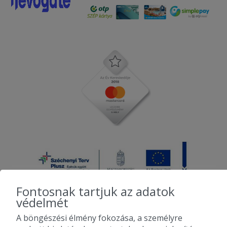
Fontosnak tartjuk az adatok
védelmét
A böngészési élmény fokozása, a személyre
2010-2026 Copyright - Falatozz.hu - Diston-line Kft.