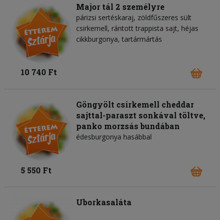
Major tál 2 személyre
párizsi sertéskaraj, zöldfűszeres sült
csirkemell, rántott trappista sajt, héjas
cikkburgonya, tartármártás
10 740 Ft
Göngyölt csirkemell cheddar
sajttal-paraszt sonkával töltve,
panko morzsás bundában
édesburgonya hasábbal
5 550 Ft
Uborkasaláta