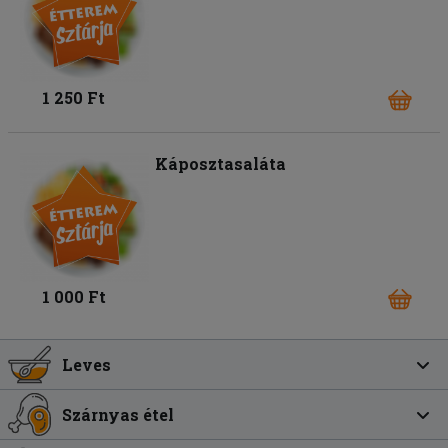
1 250 Ft
Káposztasaláta
1 000 Ft
Leves
Szárnyas étel