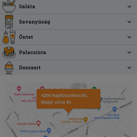
Saláta
Savanyúság
Öntet
Palacsinta
Desszert
4200 Hajdúszoboszló,
Major utca 41.