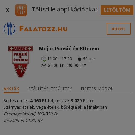
Töltsd le applikációnkat
X
LETÖLTÖM
BELÉPÉS
Major Panzió és Étterem
11:00 - 17:25
60 perc
6 000 Ft - 30 000 Ft
AKCIÓK
SZÁLLÍTÁSI TERÜLETEK
FIZETÉSI MÓDOK
Sertés ételek
4 160 Ft
-tól, tészták
3 020
Ft
-tól
Szárnyas ételek, vega ételek, bőségtálak a kínálatban
Csomagolási díj 100-350 Ft
Kiszállítás 11:30-tól