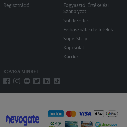
Regisztráció
Fogyasztói Értékelési
Szabályzat
Süti kezelés
Felhasználási feltételek
SuperShop
Kapcsolat
Karrier
KÖVESS MINKET