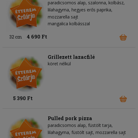
paradicsomos alap
szalonna
kolbász
lilahagyma
hegyes erős paprika
mozzarella sajt
mangalica kolbásszal
4 690 Ft
32 cm
Grillezett lazacfilé
köret nélkül
5 390 Ft
Pulled pork pizza
paradicsomos alap
füstölt tarja
lilahagyma
füstölt sajt
mozzarella sajt