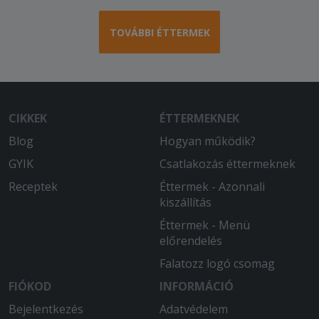
TOVÁBBI ÉTTERMEK
CIKKEK
ÉTTERMEKNEK
Blog
Hogyan működik?
GYIK
Csatlakozás éttermeknek
Receptek
Éttermek - Azonnali
kiszállítás
Éttermek - Menü
előrendelés
Falatozz logó csomag
FIÓKOD
INFORMÁCIÓ
Bejelentkezés
Adatvédelem