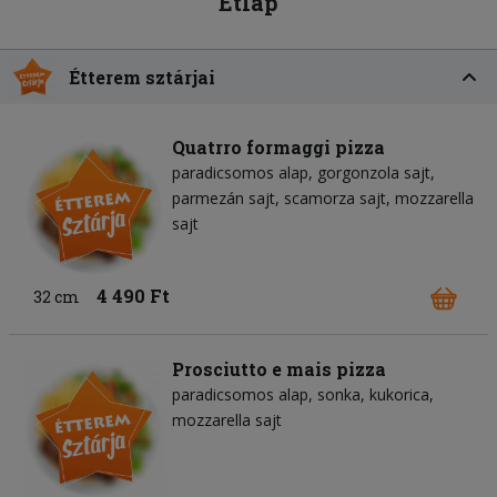
Étlap
Étterem sztárjai
Quatrro formaggi pizza
paradicsomos alap
gorgonzola sajt
parmezán sajt
scamorza sajt
mozzarella
sajt
4 490 Ft
32 cm
Prosciutto e mais pizza
paradicsomos alap
sonka
kukorica
mozzarella sajt