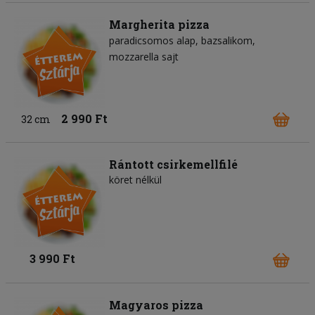
Margherita pizza
paradicsomos alap
bazsalikom
mozzarella sajt
2 990 Ft
32 cm
Rántott csirkemellfilé
köret nélkül
3 990 Ft
Magyaros pizza