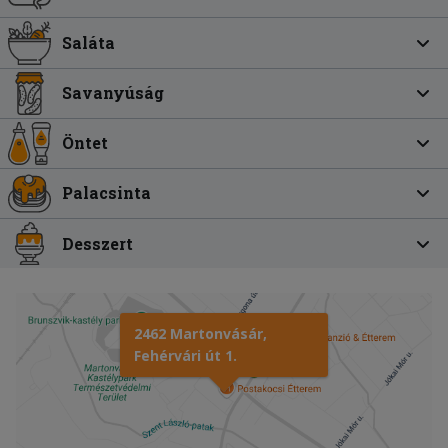
Saláta
Savanyúság
Öntet
Palacsinta
Desszert
2462 Martonvásár,
Fehérvári út 1.