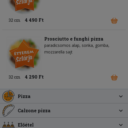
4 490 Ft
32 cm
Prosciutto e funghi pizza
paradicsomos alap
sonka
gomba
mozzarella sajt
4 290 Ft
32 cm
Pizza
Calzone pizza
Előétel