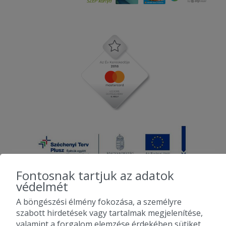
Fontosnak tartjuk az adatok
védelmét
A böngészési élmény fokozása, a személyre
2010-2026 Copyright - Falatozz.hu - Diston-line Kft.
szabott hirdetések vagy tartalmak megjelenítése,
valamint a forgalom elemzése érdekében sütiket