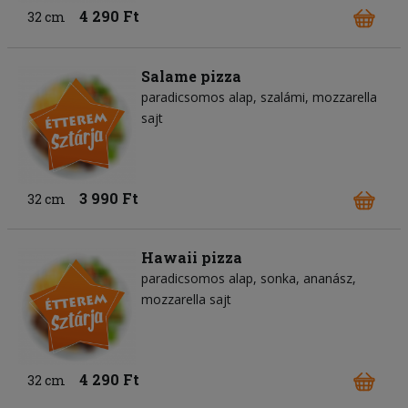
4 290 Ft
32 cm
Salame pizza
paradicsomos alap
szalámi
mozzarella
sajt
3 990 Ft
32 cm
Hawaii pizza
paradicsomos alap
sonka
ananász
mozzarella sajt
4 290 Ft
32 cm