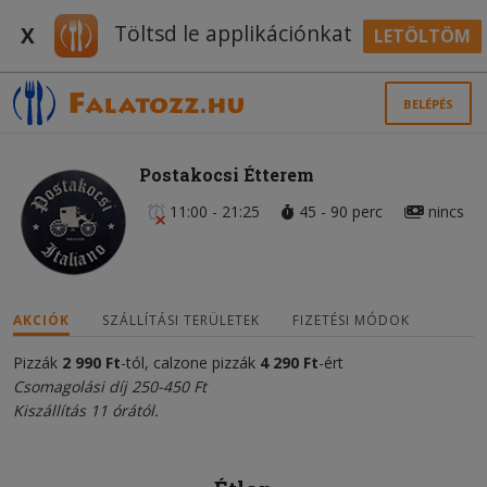
Töltsd le applikációnkat
X
LETÖLTÖM
BELÉPÉS
Postakocsi Étterem
11:00 - 21:25
45 - 90 perc
nincs
AKCIÓK
SZÁLLÍTÁSI TERÜLETEK
FIZETÉSI MÓDOK
Pizzák
2 990 Ft
-tól, calzone pizzák
4
290
Ft
-ért
Csomagolási díj 250-450 Ft
Kiszállítás 11 órától.