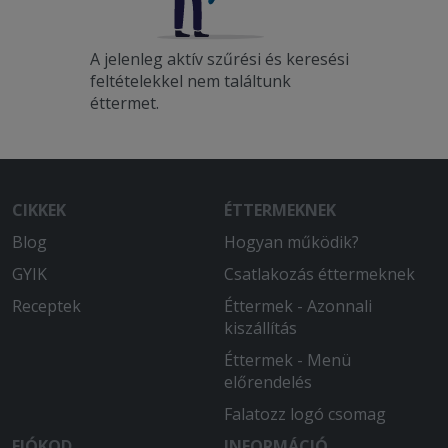
A jelenleg aktív szűrési és keresési
feltételekkel nem találtunk
éttermet.
CIKKEK
ÉTTERMEKNEK
Blog
Hogyan működik?
GYIK
Csatlakozás éttermeknek
Receptek
Éttermek - Azonnali
kiszállítás
Éttermek - Menü
előrendelés
Falatozz logó csomag
FIÓKOD
INFORMÁCIÓ