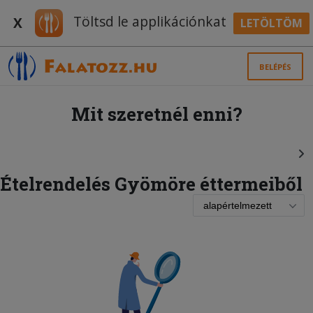
Töltsd le applikációnkat
X
LETÖLTÖM
BELÉPÉS
Mit szeretnél enni?
Ételrendelés Gyömöre éttermeiből