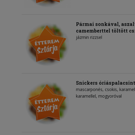
Pármai sonkával, asza
camemberttel töltött cs
jázmin rizzsel
Snickers óriáspalacsin
mascarponés, csokis, karamellá
karamellel, mogyoróval