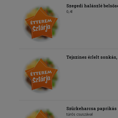
Szegedi halászlé belsős
0,4l
Tejszínes érlelt sonkás
Szürkeharcsa paprikás
túrós csuszával