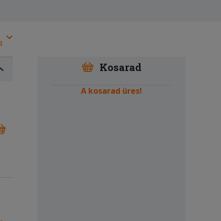
a
Kosarad
A kosarad üres!