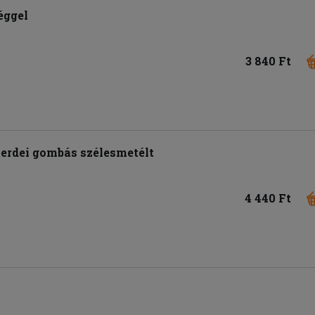
éggel
3 840 Ft
, erdei gombás szélesmetélt
4 440 Ft