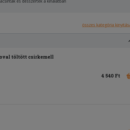
alacsinták és desszertek a kínálatban
összes kategória kinyitás
oval töltött csirkemell
4 540 Ft