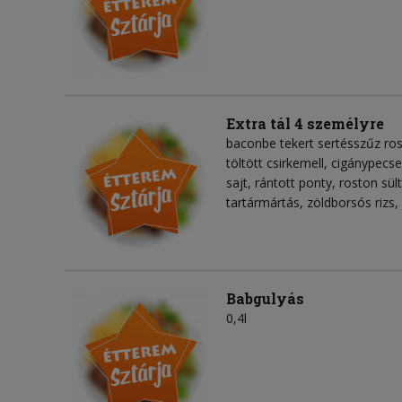
Extra tál 4 személyre
baconbe tekert sertésszűz ros
töltött csirkemell, cigánypecs
sajt, rántott ponty, roston sül
tartármártás, zöldborsós rizs
Babgulyás
0,4l