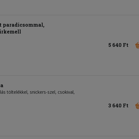
lt paradicsommal,
irkemell
5 640 Ft
ta
s töltelékkel, snickers-szel, csokival,
3 640 Ft