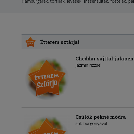
Hamburgerek, tortillák, levesek, frissensültek, főételek, p
Étterem sztárjai
Cheddar sajttal-jalapen
jázmin rizzsel
Csülök pékné módra
sült burgonyával