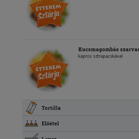
Kucsmagombás szarva
kapros sztrapacskával
Tortilla
Előétel
Leves