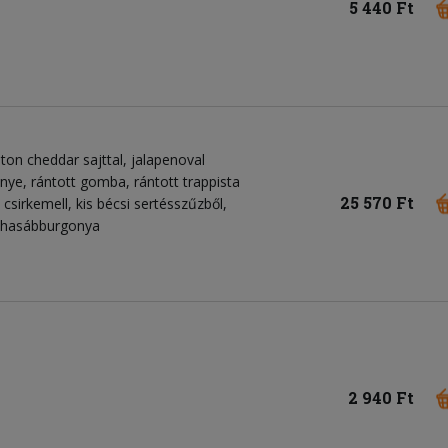
5 440 Ft
ton cheddar sajttal, jalapenoval
enye, rántott gomba, rántott trappista
25 570 Ft
t csirkemell, kis bécsi sertésszűzből,
, hasábburgonya
2 940 Ft