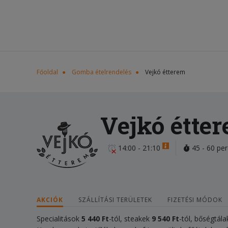
Főoldal
Gomba ételrendelés
Vejkó étterem
Vejkó étte
14:00 - 21:10
45 - 60 per
AKCIÓK
SZÁLLÍTÁSI TERÜLETEK
FIZETÉSI MÓDOK
Specialitások
5 440 Ft
-tól, steakek
9 540 Ft
-tól, bőségtála