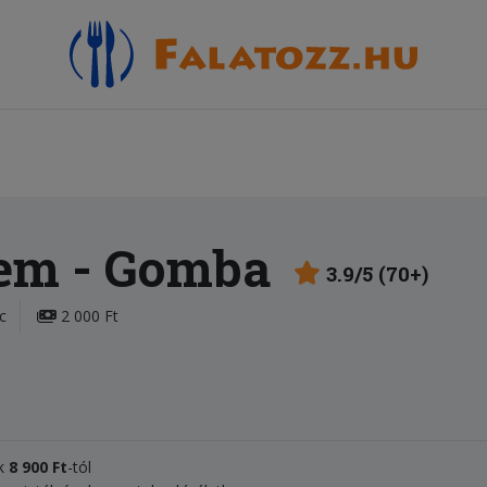
rem
- Gomba
3.9/5 (70+)
c
2 000 Ft
k
8 900 Ft
-tól