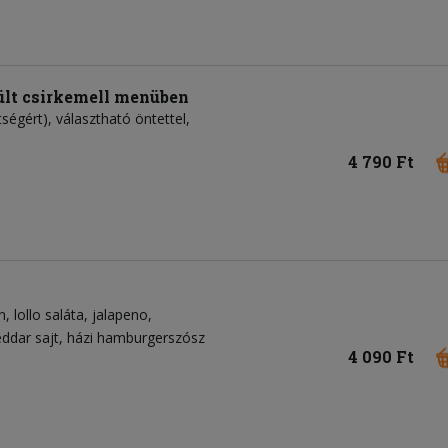
ült csirkemell menüben
tségért), választható öntettel,
4 790 Ft
n
lollo saláta
jalapeno
ddar sajt
házi hamburgerszósz
4 090 Ft