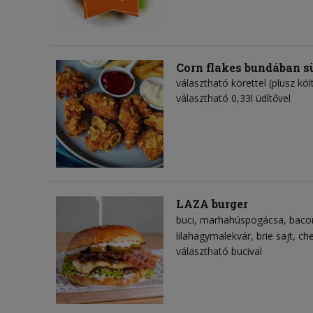
Corn flakes bundában s
választható körettel (plusz köl
választható 0,33l üdítővel
LAZA burger
buci
marhahúspogácsa
baco
lilahagymalekvár
brie sajt
che
választható bucival