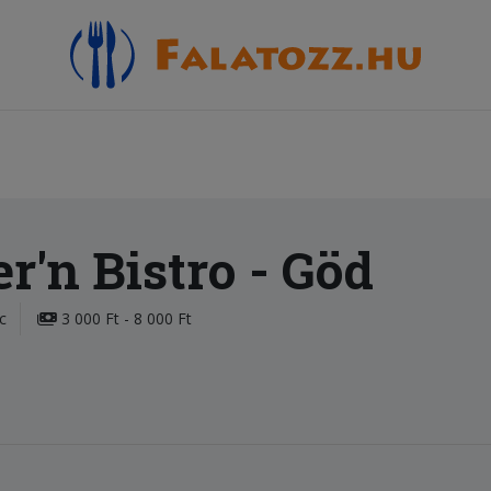
r'n Bistro
- Göd
c
3 000 Ft - 8 000 Ft