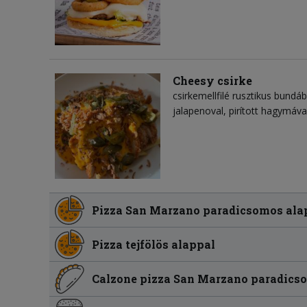
Cheesy csirke
csirkemellfilé rusztikus bundáb
jalapenoval, pirított hagymáva
Pizza San Marzano paradicsomos ala
Pizza tejfölös alappal
Calzone pizza San Marzano paradics