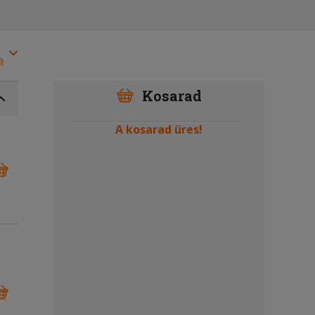
a
Kosarad
A kosarad üres!