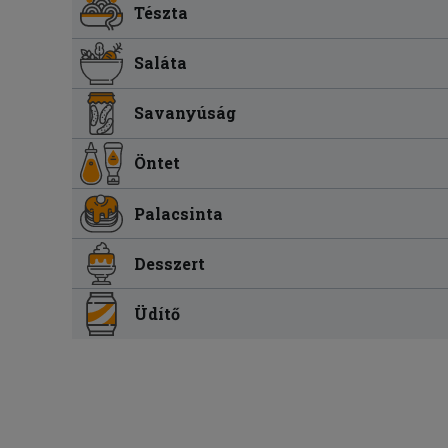
Tészta
Saláta
Savanyúság
Öntet
Palacsinta
Desszert
Üdítő