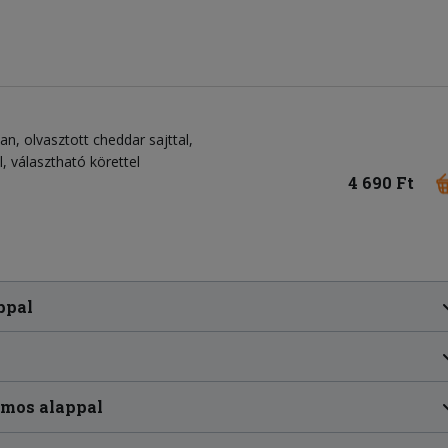
an, olvasztott cheddar sajttal,
l, választható körettel
4 690 Ft
ppal
omos alappal