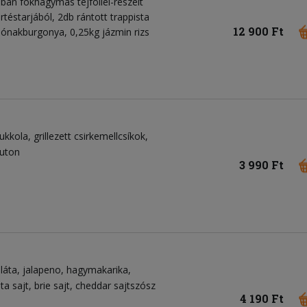
ban fokhagymás tejföllel-reszelt
rtéstarjából, 2db rántott trappista
12 900 Ft
csónakburgonya, 0,25kg jázmin rizs
rukkola
grillezett csirkemellcsíkok
ruton
3 990 Ft
láta
jalapeno
hagymakarika
sta sajt
brie sajt
cheddar sajtszósz
4 190 Ft