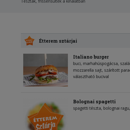
Tészták, frissensültek a kínálatban
Étterem sztárjai
Italiano burger
buci
marhahúspogácsa
szalá
mozzarella sajt
szárított pa
választható bucival
Bolognai spagetti
spagetti tészta
bolognai ragu