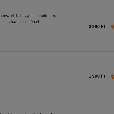
dinsztelt lilahagyma
paradicsom
r sajt
házi smash öntet
3 890 Ft
1 990 Ft