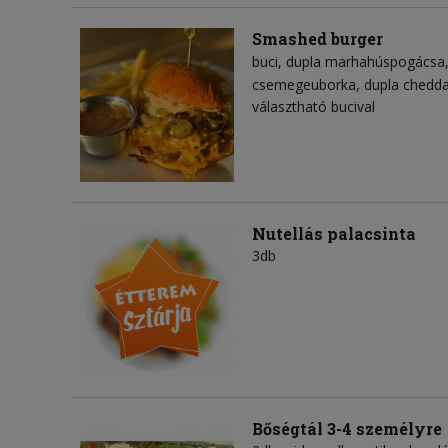
Smashed burger
buci
dupla marhahúspogácsa
csemegeuborka
dupla chedda
választható bucival
Nutellás palacsinta
3db
Bőségtál 3-4 személyre