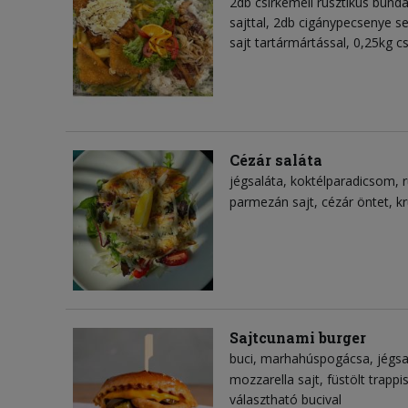
2db csirkemell rusztikus bundá
sajttal, 2db cigánypecsenye se
sajt tartármártással, 0,25kg 
Cézár saláta
jégsaláta
koktélparadicsom
parmezán sajt
cézár öntet
k
Sajtcunami burger
buci
marhahúspogácsa
jégsa
mozzarella sajt
füstölt trappi
választható bucival