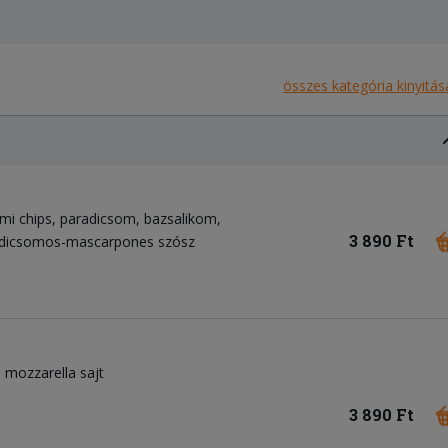
összes kategória kinyitás
mi chips
paradicsom
bazsalikom
3 890 Ft
radicsomos-mascarpones szósz
mozzarella sajt
3 890 Ft