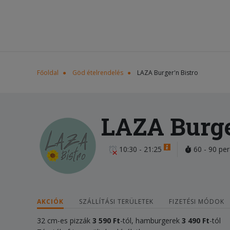
Főoldal
Göd ételrendelés
LAZA Burger'n Bistro
LAZA Burge
10:30 - 21:25
60 - 90 per
AKCIÓK
SZÁLLÍTÁSI TERÜLETEK
FIZETÉSI MÓDOK
32 cm-es pizzák
3 590 Ft
-tól, hamburgerek
3 490 Ft
-tól