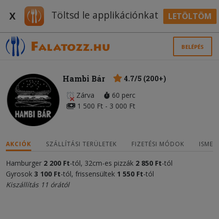
Töltsd le applikációnkat
X
LETÖLTÖM
BELÉPÉS
Hambi Bár
4.7/5 (200+)
Zárva
60 perc
1 500 Ft - 3 000 Ft
AKCIÓK
SZÁLLÍTÁSI TERÜLETEK
FIZETÉSI MÓDOK
ISMER
Hamburger
2 200 Ft
-tól, 32cm-es pizzák
2 850 Ft
-tól
Gyrosok
3 100 Ft
-tól, frissensültek
1 550
Ft
-tól
Kiszállítás 11 órától