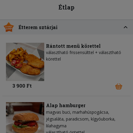
Étlap
Étterem sztárjai
Rántott menü körettel
választható frissensülttel + választható
körettel
3 900 Ft
Alap hamburger
magvas buci
marhahúspogácsa
jégsaláta
paradicsom
kígyóuborka
lilahagyma
választható öntettel