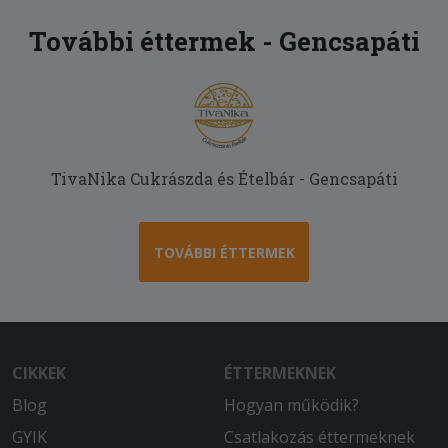
További éttermek - Gencsapáti
TivaNika Cukrászda és Ételbár - Gencsapáti
TOVÁBBI ÉTTERMEK
CIKKEK
ÉTTERMEKNEK
Blog
Hogyan működik?
GYIK
Csatlakozás éttermeknek