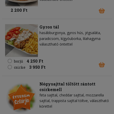
2 200 Ft
Gyros tál
hasábburgonya
gyros hús
jégsaláta
paradicsom
kígyóuborka
lilahagyma
választható öntettel
4 250 Ft
borjú
3 950 Ft
csirke
Négysajttal töltött rántott
csirkemell
feta sajttal, cheddar sajttal, mozzarella
sajttal, trappista sajttal töltve, választható
körettel