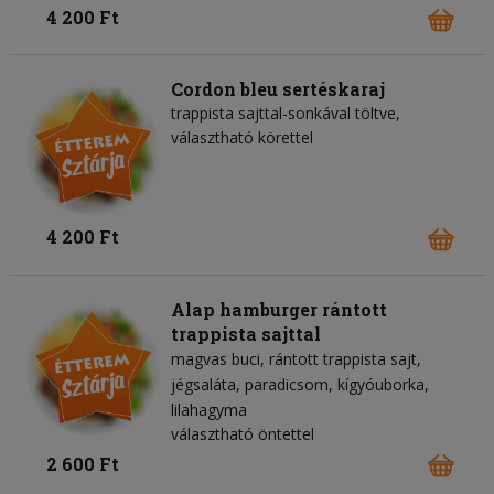
4 200 Ft
Cordon bleu sertéskaraj
trappista sajttal-sonkával töltve,
választható körettel
4 200 Ft
Alap hamburger rántott
trappista sajttal
magvas buci
rántott trappista sajt
jégsaláta
paradicsom
kígyóuborka
lilahagyma
választható öntettel
2 600 Ft