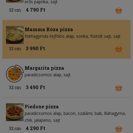
erős paprika
sajt
4 790 Ft
32 cm
Mamma Róza pizza
fokhagymás-tejfölös alap
sonka
füstölt sajt
sajt
3 990 Ft
32 cm
Margarita pizza
paradicsomos alap
sajt
3 490 Ft
32 cm
Piedone pizza
paradicsomos alap
bacon
szalámi
bab
lilahagyma
chili
jalapeno
sajt
4 290 Ft
32 cm