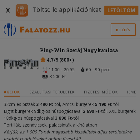
Töltsd le applikációnkat
X
LETÖLTÖM
BELÉPÉS
Ping-Win Szeráj Nagykanizsa
4.7/5 (800+)
11:00 - 20:55
60 - 90 perc
3 500 Ft
AKCIÓK
SZÁLLÍTÁSI TERÜLETEK
FIZETÉSI MÓDOK
ISMER
32cm-es pizzák
3 490 Ft
-tól, Amcsi burgerek
5 190
Ft
-tól
Light burgerek 9dkg-os húspogácsával
2 690
Ft
-tól, XXL burgerek
18dkg-os húspogácsával
3 89
0 Ft
-tól
Tortillák, szendvicsek, palacsinták a kínálatban
Kérjük, az 1 000 Ft-nál magasabb kiszállítási díjas területekre
leadott rendeléseket online fizesd ki!