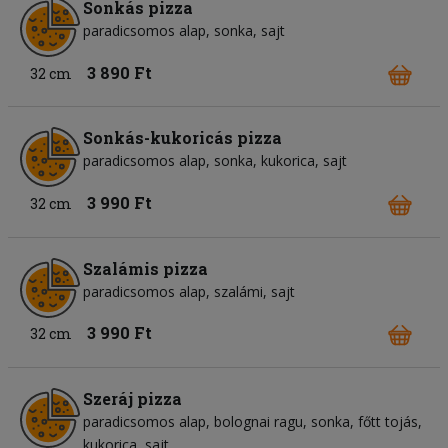
Sonkás pizza
paradicsomos alap
sonka
sajt
3 890 Ft
32 cm
Sonkás-kukoricás pizza
paradicsomos alap
sonka
kukorica
sajt
3 990 Ft
32 cm
Szalámis pizza
paradicsomos alap
szalámi
sajt
3 990 Ft
32 cm
Szeráj pizza
paradicsomos alap
bolognai ragu
sonka
főtt tojás
kukorica
sajt