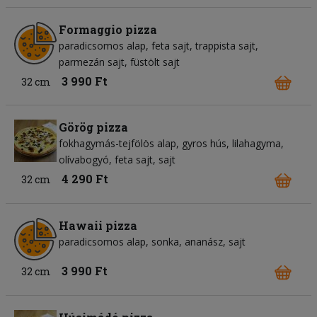
Formaggio pizza
paradicsomos alap
feta sajt
trappista sajt
parmezán sajt
füstölt sajt
3 990 Ft
32 cm
Görög pizza
fokhagymás-tejfölös alap
gyros hús
lilahagyma
olívabogyó
feta sajt
sajt
4 290 Ft
32 cm
Hawaii pizza
paradicsomos alap
sonka
ananász
sajt
3 990 Ft
32 cm