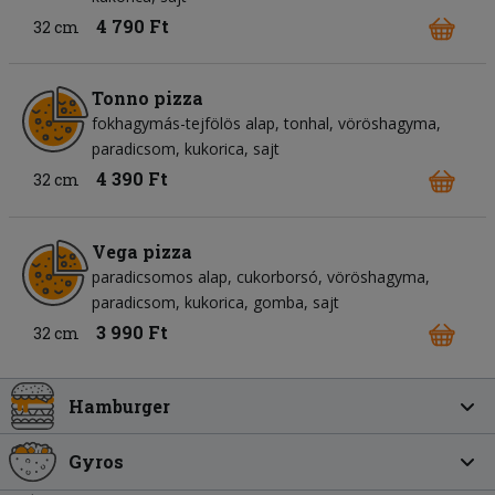
4 790 Ft
32 cm
Tonno pizza
fokhagymás-tejfölös alap
tonhal
vöröshagyma
paradicsom
kukorica
sajt
4 390 Ft
32 cm
Vega pizza
paradicsomos alap
cukorborsó
vöröshagyma
paradicsom
kukorica
gomba
sajt
3 990 Ft
32 cm
Hamburger
Gyros