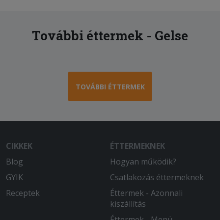
További éttermek - Gelse
TOVÁBBI ÉTTERMEK
CIKKEK
ÉTTERMEKNEK
Blog
Hogyan működik?
GYIK
Csatlakozás éttermeknek
Receptek
Éttermek - Azonnali
kiszállítás
Éttermek - Menü