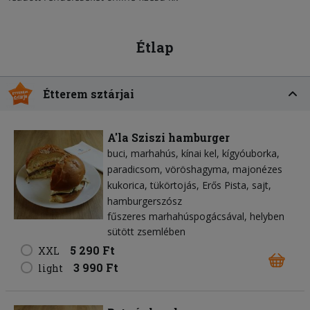
Étlap
Étterem sztárjai
A'la Sziszi hamburger
buci
marhahús
kínai kel
kígyóuborka
paradicsom
vöröshagyma
majonézes
kukorica
tükörtojás
Erős Pista
sajt
hamburgerszósz
fűszeres marhahúspogácsával, helyben
sütött zsemlében
5 290 Ft
XXL
3 990 Ft
light