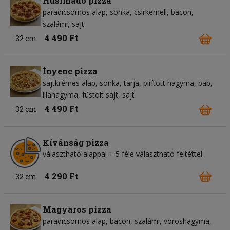
Húsimádó pizza
paradicsomos alap
sonka
csirkemell
bacon
szalámi
sajt
4 490 Ft
32 cm
Ínyenc pizza
sajtkrémes alap
sonka
tarja
pirított hagyma
bab
lilahagyma
füstölt sajt
sajt
4 490 Ft
32 cm
Kívánság pizza
választható alappal + 5 féle választható feltéttel
4 290 Ft
32 cm
Magyaros pizza
paradicsomos alap
bacon
szalámi
vöröshagyma