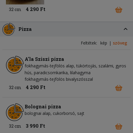
4 290 Ft
32 cm
Pizza
Feltétek:
kép
szöveg
A'la Sziszi pizza
fokhagymás-tejfölös alap
tükörtojás
szalámi
gyros
hús
paradicsomkarika
lilahagyma
fokhagymás-tejfölös bivalyszósszal
4 290 Ft
32 cm
Bolognai pizza
bolognai alap
cukorborsó
sajt
3 990 Ft
32 cm