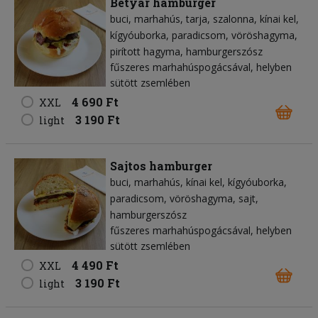
Betyár hamburger
buci
marhahús
tarja
szalonna
kínai kel
kígyóuborka
paradicsom
vöröshagyma
pirított hagyma
hamburgerszósz
fűszeres marhahúspogácsával, helyben
sütött zsemlében
4 690 Ft
XXL
3 190 Ft
light
Sajtos hamburger
buci
marhahús
kínai kel
kígyóuborka
paradicsom
vöröshagyma
sajt
hamburgerszósz
fűszeres marhahúspogácsával, helyben
sütött zsemlében
4 490 Ft
XXL
3 190 Ft
light