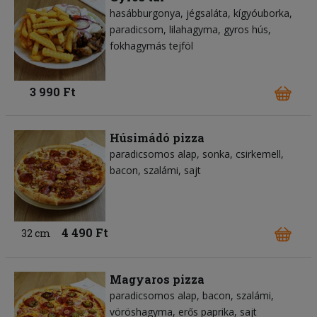
hasábburgonya
jégsaláta
kígyóuborka
paradicsom
lilahagyma
gyros hús
fokhagymás tejföl
3 990 Ft
Húsimádó pizza
paradicsomos alap
sonka
csirkemell
bacon
szalámi
sajt
4 490 Ft
32 cm
Magyaros pizza
paradicsomos alap
bacon
szalámi
vöröshagyma
erős paprika
sajt