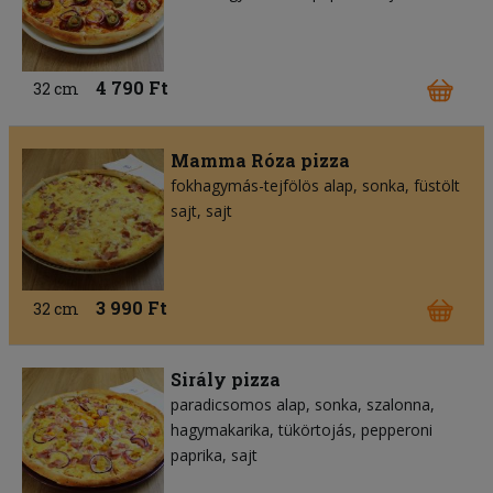
4 790 Ft
32 cm
Mamma Róza pizza
fokhagymás-tejfölös alap
sonka
füstölt
sajt
sajt
3 990 Ft
32 cm
Sirály pizza
paradicsomos alap
sonka
szalonna
hagymakarika
tükörtojás
pepperoni
paprika
sajt