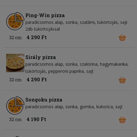
Ping-Win pizza
paradicsomos alap
sonka
szalámi
tükörtojás
sajt
2db tükörtojással
4 290 Ft
32 cm
Sirály pizza
paradicsomos alap
sonka
szalonna
hagymakarika
tükörtojás
pepperoni paprika
sajt
4 290 Ft
32 cm
Songoku pizza
paradicsomos alap
sonka
gomba
kukorica
sajt
4 190 Ft
32 cm