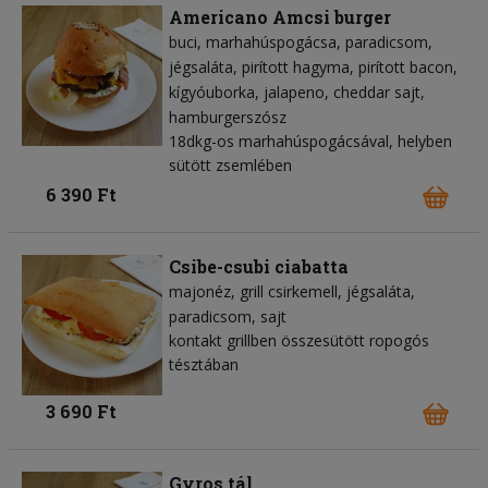
Americano Amcsi burger
buci
marhahúspogácsa
paradicsom
jégsaláta
pirított hagyma
pirított bacon
kígyóuborka
jalapeno
cheddar sajt
hamburgerszósz
18dkg-os marhahúspogácsával, helyben
sütött zsemlében
6 390 Ft
Csibe-csubi ciabatta
majonéz
grill csirkemell
jégsaláta
paradicsom
sajt
kontakt grillben összesütött ropogós
tésztában
3 690 Ft
Gyros tál