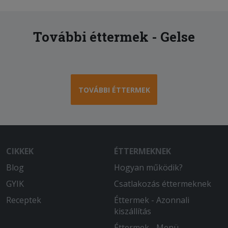
További éttermek - Gelse
TOVÁBBI ÉTTERMEK
CIKKEK
ÉTTERMEKNEK
Blog
Hogyan működik?
GYIK
Csatlakozás éttermeknek
Receptek
Éttermek - Azonnali
kiszállítás
Éttermek - Menü