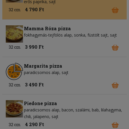
erős paprika
sajt
4 790 Ft
32 cm
Mamma Róza pizza
fokhagymás-tejfölös alap
sonka
füstölt sajt
sajt
3 990 Ft
32 cm
Margarita pizza
paradicsomos alap
sajt
3 490 Ft
32 cm
Piedone pizza
paradicsomos alap
bacon
szalámi
bab
lilahagyma
chili
jalapeno
sajt
4 290 Ft
32 cm