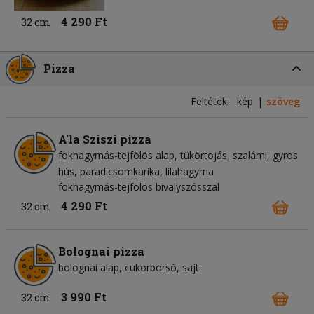
4 290 Ft
32 cm
Pizza
Feltétek:
kép
szöveg
A'la Sziszi pizza
fokhagymás-tejfölös alap
tükörtojás
szalámi
gyros
hús
paradicsomkarika
lilahagyma
fokhagymás-tejfölös bivalyszósszal
4 290 Ft
32 cm
Bolognai pizza
bolognai alap
cukorborsó
sajt
3 990 Ft
32 cm