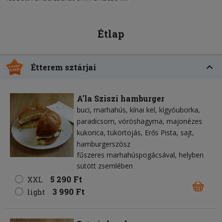
Étlap
Étterem sztárjai
A'la Sziszi hamburger
buci
marhahús
kínai kel
kígyóuborka
paradicsom
vöröshagyma
majonézes
kukorica
tükörtojás
Erős Pista
sajt
hamburgerszósz
fűszeres marhahúspogácsával, helyben
sütött zsemlében
5 290 Ft
XXL
3 990 Ft
light