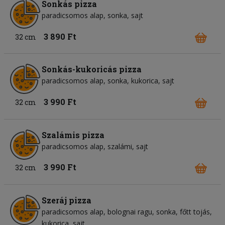
Sonkás pizza
paradicsomos alap
sonka
sajt
3 890 Ft
32 cm
Sonkás-kukoricás pizza
paradicsomos alap
sonka
kukorica
sajt
3 990 Ft
32 cm
Szalámis pizza
paradicsomos alap
szalámi
sajt
3 990 Ft
32 cm
Szeráj pizza
paradicsomos alap
bolognai ragu
sonka
főtt tojás
kukorica
sajt