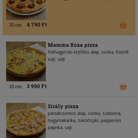
4 790 Ft
32 cm
Mamma Róza pizza
fokhagymás-tejfölös alap
sonka
füstölt
sajt
sajt
3 990 Ft
32 cm
Sirály pizza
paradicsomos alap
sonka
szalonna
hagymakarika
tükörtojás
pepperoni
paprika
sajt