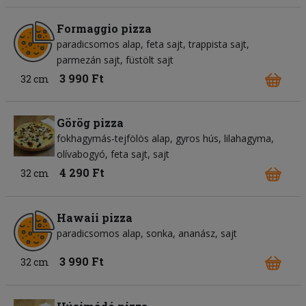
Formaggio pizza
paradicsomos alap
feta sajt
trappista sajt
parmezán sajt
füstölt sajt
3 990 Ft
32 cm
Görög pizza
fokhagymás-tejfölös alap
gyros hús
lilahagyma
olívabogyó
feta sajt
sajt
4 290 Ft
32 cm
Hawaii pizza
paradicsomos alap
sonka
ananász
sajt
3 990 Ft
32 cm