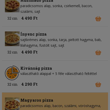
Húsimádó pizza
paradicsomos alap
sonka
csirkemell
bacon
szalámi
sajt
4 490 Ft
32 cm
Ínyenc pizza
sajtkrémes alap
sonka
tarja
pirított hagyma
bab
lilahagyma
füstölt sajt
sajt
4 490 Ft
32 cm
Kívánság pizza
választható alappal + 5 féle választható feltéttel
4 290 Ft
32 cm
Magyaros pizza
paradicsomos alap
bacon
szalámi
vöröshagyma