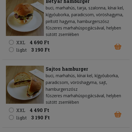
Betyár hamburger
buci
marhahús
tarja
szalonna
kínai kel
kígyóuborka
paradicsom
vöröshagyma
pirított hagyma
hamburgerszósz
fűszeres marhahúspogácsával, helyben
sütött zsemlében
4 690 Ft
XXL
3 190 Ft
light
Sajtos hamburger
buci
marhahús
kínai kel
kígyóuborka
paradicsom
vöröshagyma
sajt
hamburgerszósz
fűszeres marhahúspogácsával, helyben
sütött zsemlében
4 490 Ft
XXL
3 190 Ft
light