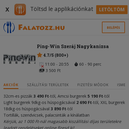
Töltsd le applikációnkat
X
LETÖLTÖM
BELÉPÉS
Ping-Win Szeráj Nagykanizsa
4.7/5 (800+)
11:00 - 20:55
60 - 90 perc
3 500 Ft
AKCIÓK
SZÁLLÍTÁSI TERÜLETEK
FIZETÉSI MÓDOK
ISMER
32cm-es pizzák
3 490 Ft
-tól, Amcsi burgerek
5 190
Ft
-tól
Light burgerek 9dkg-os húspogácsával
2 690
Ft
-tól, XXL burgerek
18dkg-os húspogácsával
3 89
0 Ft
-tól
Tortillák, szendvicsek, palacsinták a kínálatban
Kérjük, az 1 000 Ft-nál magasabb kiszállítási díjas területekre
leadott rendeléseket online fizesd ki!