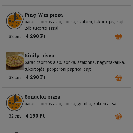
Ping-Win pizza
paradicsomos alap
sonka
szalámi
tükörtojás
sajt
2db tükörtojással
4 290 Ft
32 cm
Sirály pizza
paradicsomos alap
sonka
szalonna
hagymakarika
tükörtojás
pepperoni paprika
sajt
4 290 Ft
32 cm
Songoku pizza
paradicsomos alap
sonka
gomba
kukorica
sajt
4 190 Ft
32 cm