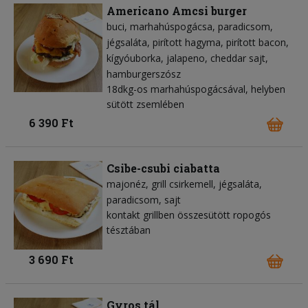
Americano Amcsi burger
buci
marhahúspogácsa
paradicsom
jégsaláta
pirított hagyma
pirított bacon
kígyóuborka
jalapeno
cheddar sajt
hamburgerszósz
18dkg-os marhahúspogácsával, helyben
sütött zsemlében
6 390 Ft
Csibe-csubi ciabatta
majonéz
grill csirkemell
jégsaláta
paradicsom
sajt
kontakt grillben összesütött ropogós
tésztában
3 690 Ft
Gyros tál