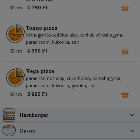
4 790 Ft
32 cm
Tonno pizza
fokhagymás-tejfölös alap
tonhal
vöröshagyma
paradicsom
kukorica
sajt
4 390 Ft
32 cm
Vega pizza
paradicsomos alap
cukorborsó
vöröshagyma
paradicsom
kukorica
gomba
sajt
3 990 Ft
32 cm
Hamburger
Gyros