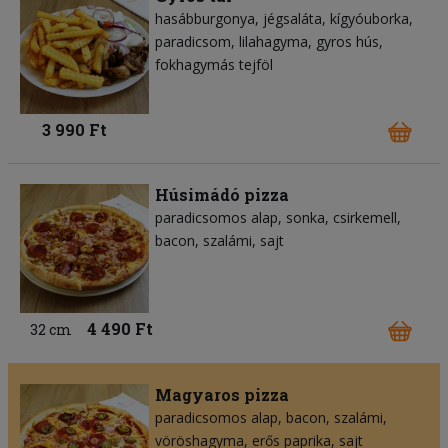
hasábburgonya
jégsaláta
kígyóuborka
paradicsom
lilahagyma
gyros hús
fokhagymás tejföl
3 990 Ft
Húsimádó pizza
paradicsomos alap
sonka
csirkemell
bacon
szalámi
sajt
4 490 Ft
32 cm
Magyaros pizza
paradicsomos alap
bacon
szalámi
vöröshagyma
erős paprika
sajt