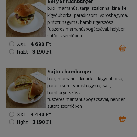
Betyár hamburger
buci
marhahús
tarja
szalonna
kínai kel
kígyóuborka
paradicsom
vöröshagyma
pirított hagyma
hamburgerszósz
fűszeres marhahúspogácsával, helyben
sütött zsemlében
4 690 Ft
XXL
3 190 Ft
light
Sajtos hamburger
buci
marhahús
kínai kel
kígyóuborka
paradicsom
vöröshagyma
sajt
hamburgerszósz
fűszeres marhahúspogácsával, helyben
sütött zsemlében
4 490 Ft
XXL
3 190 Ft
light