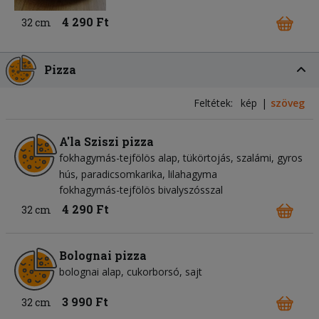
4 290 Ft
32 cm
Pizza
Feltétek:
kép
szöveg
A'la Sziszi pizza
fokhagymás-tejfölös alap
tükörtojás
szalámi
gyros
hús
paradicsomkarika
lilahagyma
fokhagymás-tejfölös bivalyszósszal
4 290 Ft
32 cm
Bolognai pizza
bolognai alap
cukorborsó
sajt
3 990 Ft
32 cm