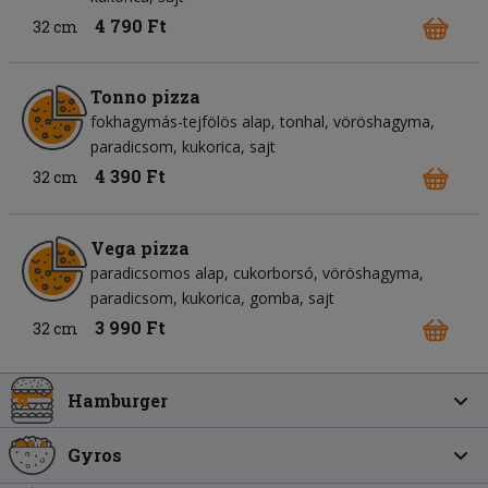
4 790 Ft
32 cm
Tonno pizza
fokhagymás-tejfölös alap
tonhal
vöröshagyma
paradicsom
kukorica
sajt
4 390 Ft
32 cm
Vega pizza
paradicsomos alap
cukorborsó
vöröshagyma
paradicsom
kukorica
gomba
sajt
3 990 Ft
32 cm
Hamburger
Gyros