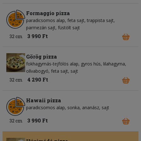
Formaggio pizza
paradicsomos alap
feta sajt
trappista sajt
parmezán sajt
füstölt sajt
3 990 Ft
32 cm
Görög pizza
fokhagymás-tejfölös alap
gyros hús
lilahagyma
olívabogyó
feta sajt
sajt
4 290 Ft
32 cm
Hawaii pizza
paradicsomos alap
sonka
ananász
sajt
3 990 Ft
32 cm