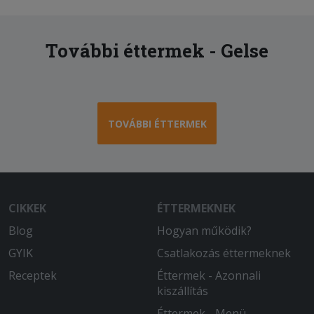
További éttermek - Gelse
TOVÁBBI ÉTTERMEK
CIKKEK
ÉTTERMEKNEK
Blog
Hogyan működik?
GYIK
Csatlakozás éttermeknek
Receptek
Éttermek - Azonnali
kiszállítás
Éttermek - Menü