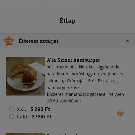
Étlap
Étterem sztárjai
A'la Sziszi hamburger
buci
marhahús
kínai kel
kígyóuborka
paradicsom
vöröshagyma
majonézes
kukorica
tükörtojás
Erős Pista
sajt
hamburgerszósz
fűszeres marhahúspogácsával, helyben
sütött zsemlében
5 290 Ft
XXL
3 990 Ft
light