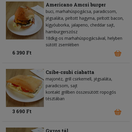
Americano Amcsi burger
buci
marhahúspogácsa
paradicsom
jégsaláta
pirított hagyma
pirított bacon
kígyóuborka
jalapeno
cheddar sajt
hamburgerszósz
18dkg-os marhahúspogácsával, helyben
sütött zsemlében
6 390 Ft
Csibe-csubi ciabatta
majonéz
grill csirkemell
jégsaláta
paradicsom
sajt
kontakt grillben összesütött ropogós
tésztában
3 690 Ft
Gyros tál