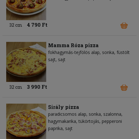
4 790 Ft
32 cm
Mamma Róza pizza
fokhagymás-tejfölös alap
sonka
füstölt
sajt
sajt
3 990 Ft
32 cm
Sirály pizza
paradicsomos alap
sonka
szalonna
hagymakarika
tükörtojás
pepperoni
paprika
sajt