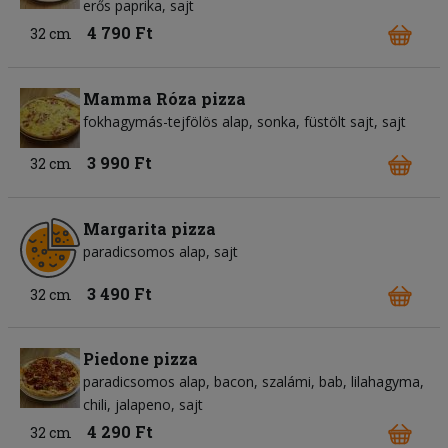
erős paprika
sajt
4 790 Ft
32 cm
Mamma Róza pizza
fokhagymás-tejfölös alap
sonka
füstölt sajt
sajt
3 990 Ft
32 cm
Margarita pizza
paradicsomos alap
sajt
3 490 Ft
32 cm
Piedone pizza
paradicsomos alap
bacon
szalámi
bab
lilahagyma
chili
jalapeno
sajt
4 290 Ft
32 cm