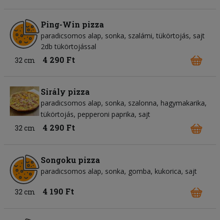
Ping-Win pizza
paradicsomos alap
sonka
szalámi
tükörtojás
sajt
2db tükörtojással
4 290 Ft
32 cm
Sirály pizza
paradicsomos alap
sonka
szalonna
hagymakarika
tükörtojás
pepperoni paprika
sajt
4 290 Ft
32 cm
Songoku pizza
paradicsomos alap
sonka
gomba
kukorica
sajt
4 190 Ft
32 cm