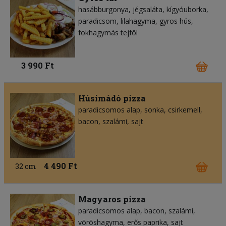
hasábburgonya
jégsaláta
kígyóuborka
paradicsom
lilahagyma
gyros hús
fokhagymás tejföl
3 990 Ft
Húsimádó pizza
paradicsomos alap
sonka
csirkemell
bacon
szalámi
sajt
4 490 Ft
32 cm
Magyaros pizza
paradicsomos alap
bacon
szalámi
vöröshagyma
erős paprika
sajt