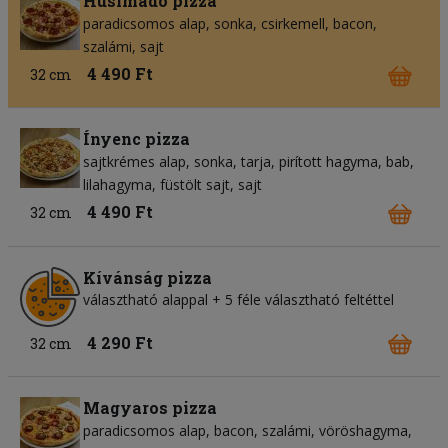
Húsimádó pizza
paradicsomos alap
sonka
csirkemell
bacon
szalámi
sajt
4 490 Ft
32 cm
Ínyenc pizza
sajtkrémes alap
sonka
tarja
pirított hagyma
bab
lilahagyma
füstölt sajt
sajt
4 490 Ft
32 cm
Kívánság pizza
választható alappal + 5 féle választható feltéttel
4 290 Ft
32 cm
Magyaros pizza
paradicsomos alap
bacon
szalámi
vöröshagyma