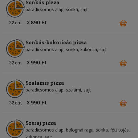
Sonkás pizza
paradicsomos alap
sonka
sajt
3 890 Ft
32 cm
Sonkás-kukoricás pizza
paradicsomos alap
sonka
kukorica
sajt
3 990 Ft
32 cm
Szalámis pizza
paradicsomos alap
szalámi
sajt
3 990 Ft
32 cm
Szeráj pizza
paradicsomos alap
bolognai ragu
sonka
főtt tojás
kukorica
sajt