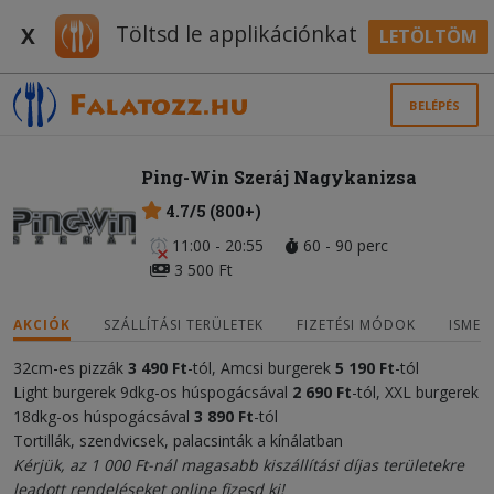
Töltsd le applikációnkat
X
LETÖLTÖM
BELÉPÉS
Ping-Win Szeráj Nagykanizsa
4.7/5 (800+)
11:00 - 20:55
60 - 90 perc
3 500 Ft
AKCIÓK
SZÁLLÍTÁSI TERÜLETEK
FIZETÉSI MÓDOK
ISMER
32cm-es pizzák
3 490 Ft
-tól, Amcsi burgerek
5 190
Ft
-tól
Light burgerek 9dkg-os húspogácsával
2 690
Ft
-tól, XXL burgerek
18dkg-os húspogácsával
3 89
0 Ft
-tól
Tortillák, szendvicsek, palacsinták a kínálatban
Kérjük, az 1 000 Ft-nál magasabb kiszállítási díjas területekre
leadott rendeléseket online fizesd ki!