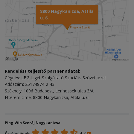
8800 Nagykanizsa, Attila
u. 6.
Rendelést teljesítő partner adatai:
Cégnév: LBG-Liget Szolgáltató Szociális Szövetkezet
Adószám: 25174874-2-43
Székhely: 1096 Budapest, Lenhossék utca 3/A
Étterem címe: 8800 Nagykanizsa, Attila u. 6.
Ping-Win Szeráj Nagykanizsa
4.7
Értékelések: