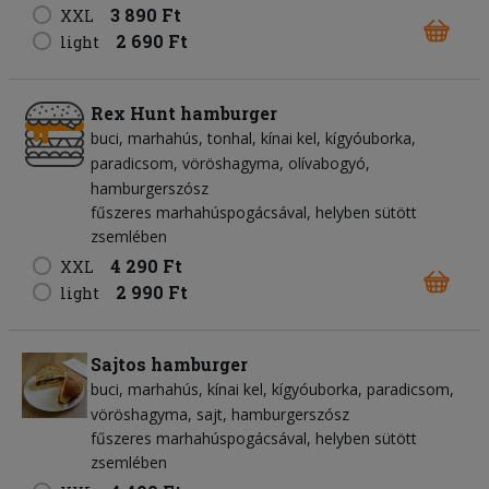
3 890 Ft
XXL
2 690 Ft
light
Rex Hunt hamburger
buci
marhahús
tonhal
kínai kel
kígyóuborka
paradicsom
vöröshagyma
olívabogyó
hamburgerszósz
fűszeres marhahúspogácsával, helyben sütött
zsemlében
4 290 Ft
XXL
2 990 Ft
light
Sajtos hamburger
buci
marhahús
kínai kel
kígyóuborka
paradicsom
vöröshagyma
sajt
hamburgerszósz
fűszeres marhahúspogácsával, helyben sütött
zsemlében