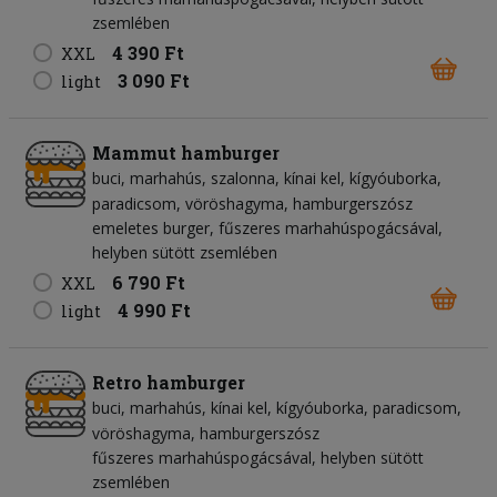
zsemlében
4 390 Ft
XXL
3 090 Ft
light
Mammut hamburger
buci
marhahús
szalonna
kínai kel
kígyóuborka
paradicsom
vöröshagyma
hamburgerszósz
emeletes burger, fűszeres marhahúspogácsával,
helyben sütött zsemlében
6 790 Ft
XXL
4 990 Ft
light
Retro hamburger
buci
marhahús
kínai kel
kígyóuborka
paradicsom
vöröshagyma
hamburgerszósz
fűszeres marhahúspogácsával, helyben sütött
zsemlében