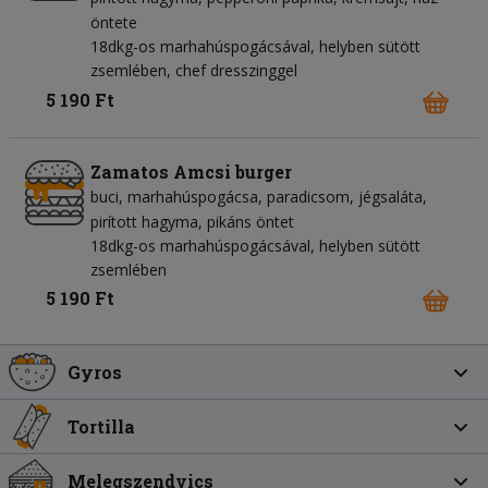
öntete
18dkg-os marhahúspogácsával, helyben sütött
zsemlében, chef dresszinggel
5 190 Ft
Zamatos Amcsi burger
buci
marhahúspogácsa
paradicsom
jégsaláta
pirított hagyma
pikáns öntet
18dkg-os marhahúspogácsával, helyben sütött
zsemlében
5 190 Ft
Gyros
Tortilla
Melegszendvics