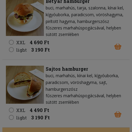
Betyár hamburger
buci
marhahús
tarja
szalonna
kínai kel
kígyóuborka
paradicsom
vöröshagyma
pirított hagyma
hamburgerszósz
fűszeres marhahúspogácsával, helyben
sütött zsemlében
4 690 Ft
XXL
3 190 Ft
light
Sajtos hamburger
buci
marhahús
kínai kel
kígyóuborka
paradicsom
vöröshagyma
sajt
hamburgerszósz
fűszeres marhahúspogácsával, helyben
sütött zsemlében
4 490 Ft
XXL
3 190 Ft
light