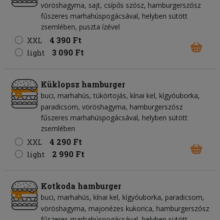
vöröshagyma
sajt
csípős szósz
hamburgerszósz
fűszeres marhahúspogácsával, helyben sütött
zsemlében, puszta ízével
4 390 Ft
XXL
3 090 Ft
light
Küklopsz hamburger
buci
marhahús
tükörtojás
kínai kel
kígyóuborka
paradicsom
vöröshagyma
hamburgerszósz
fűszeres marhahúspogácsával, helyben sütött
zsemlében
4 290 Ft
XXL
2 990 Ft
light
Kotkoda hamburger
buci
marhahús
kínai kel
kígyóuborka
paradicsom
vöröshagyma
majonézes kukorica
hamburgerszósz
fűszeres marhahúspogácsával, helyben sütött