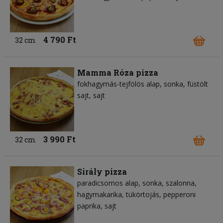
4 790 Ft
32 cm
Mamma Róza pizza
fokhagymás-tejfölös alap
sonka
füstölt
sajt
sajt
3 990 Ft
32 cm
Sirály pizza
paradicsomos alap
sonka
szalonna
hagymakarika
tükörtojás
pepperoni
paprika
sajt