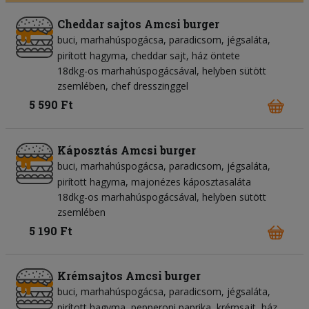
Cheddar sajtos Amcsi burger
buci
marhahúspogácsa
paradicsom
jégsaláta
pirított hagyma
cheddar sajt
ház öntete
18dkg-os marhahúspogácsával, helyben sütött
zsemlében, chef dresszinggel
5 590 Ft
Káposztás Amcsi burger
buci
marhahúspogácsa
paradicsom
jégsaláta
pirított hagyma
majonézes káposztasaláta
18dkg-os marhahúspogácsával, helyben sütött
zsemlében
5 190 Ft
Krémsajtos Amcsi burger
buci
marhahúspogácsa
paradicsom
jégsaláta
pirított hagyma
pepperoni paprika
krémsajt
ház