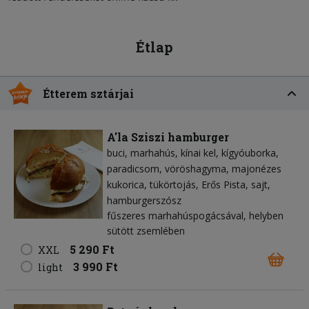
Étlap
Étterem sztárjai
A'la Sziszi hamburger
buci
marhahús
kínai kel
kígyóuborka
paradicsom
vöröshagyma
majonézes
kukorica
tükörtojás
Erős Pista
sajt
hamburgerszósz
fűszeres marhahúspogácsával, helyben
sütött zsemlében
5 290 Ft
XXL
3 990 Ft
light