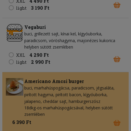
4 490 Ft
XXL
3 190 Ft
light
Vegaburi
buci
grillezett sajt
kínai kel
kígyóuborka
paradicsom
vöröshagyma
majonézes kukorica
helyben sütött zsemlében
4 290 Ft
XXL
2 990 Ft
light
Americano Amcsi burger
buci
marhahúspogácsa
paradicsom
jégsaláta
pirított hagyma
pirított bacon
kígyóuborka
jalapeno
cheddar sajt
hamburgerszósz
18dkg-os marhahúspogácsával, helyben sütött
zsemlében
6 390 Ft