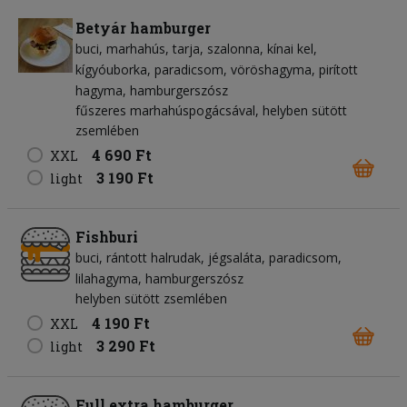
Betyár hamburger
buci
marhahús
tarja
szalonna
kínai kel
kígyóuborka
paradicsom
vöröshagyma
pirított
hagyma
hamburgerszósz
fűszeres marhahúspogácsával, helyben sütött
zsemlében
4 690 Ft
XXL
3 190 Ft
light
Fishburi
buci
rántott halrudak
jégsaláta
paradicsom
lilahagyma
hamburgerszósz
helyben sütött zsemlében
4 190 Ft
XXL
3 290 Ft
light
Full extra hamburger