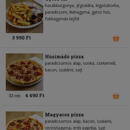
hasábburgonya
jégsaláta
kígyóuborka
paradicsom
lilahagyma
gyros hús
fokhagymás tejföl
3 990 Ft
Húsimádó pizza
paradicsomos alap
sonka
csirkemell
bacon
szalámi
sajt
4 490 Ft
32 cm
Magyaros pizza
paradicsomos alap
bacon
szalámi
vöröshagyma
erős paprika
sajt