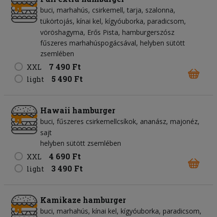
buci
marhahús
csirkemell
tarja
szalonna
tükörtojás
kínai kel
kígyóuborka
paradicsom
vöröshagyma
Erős Pista
hamburgerszósz
fűszeres marhahúspogácsával, helyben sütött
zsemlében
7 490 Ft
XXL
5 490 Ft
light
Hawaii hamburger
buci
fűszeres csirkemellcsíkok
ananász
majonéz
sajt
helyben sütött zsemlében
4 690 Ft
XXL
3 490 Ft
light
Kamikaze hamburger
buci
marhahús
kínai kel
kígyóuborka
paradicsom