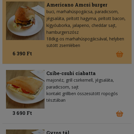
Americano Amcsi burger
buci
marhahúspogácsa
paradicsom
jégsaláta
pirított hagyma
pirított bacon
kígyóuborka
jalapeno
cheddar sajt
hamburgerszósz
18dkg-os marhahúspogácsával, helyben
sütött zsemlében
6 390 Ft
Csibe-csubi ciabatta
majonéz
grill csirkemell
jégsaláta
paradicsom
sajt
kontakt grillben összesütött ropogós
tésztában
3 690 Ft
Gyros tál