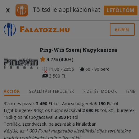
Töltsd le applikációnkat
X
LETÖLTÖM
BELÉPÉS
Ping-Win Szeráj Nagykanizsa
4.7/5 (800+)
11:00 - 20:55
60 - 90 perc
3 500 Ft
AKCIÓK
SZÁLLÍTÁSI TERÜLETEK
FIZETÉSI MÓDOK
ISMER
32cm-es pizzák
3 490 Ft
-tól, Amcsi burgerek
5 190
Ft
-tól
Light burgerek 9dkg-os húspogácsával
2 690
Ft
-tól, XXL burgerek
18dkg-os húspogácsával
3 89
0 Ft
-tól
Tortillák, szendvicsek, palacsinták a kínálatban
Kérjük, az 1 000 Ft-nál magasabb kiszállítási díjas területekre
leadott rendeléseket online fizesd ki!