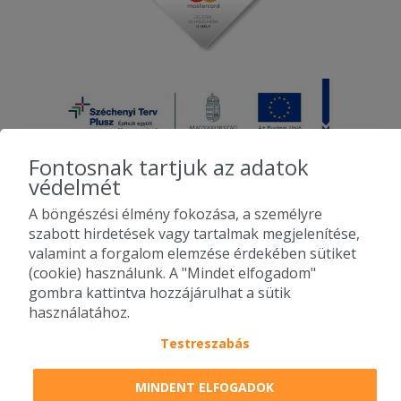
Fontosnak tartjuk az adatok
védelmét
A böngészési élmény fokozása, a személyre
2010-2026 Copyright - Falatozz.hu - Diston-line Kft.
szabott hirdetések vagy tartalmak megjelenítése,
valamint a forgalom elemzése érdekében sütiket
Pizza, gyros, hamburger, menük kedvező áron, egy helyen az összes
(cookie) használunk. A "Mindet elfogadom"
étterem ajánlata.
gombra kattintva hozzájárulhat a sütik
használatához.
Testreszabás
MINDENT ELFOGADOK