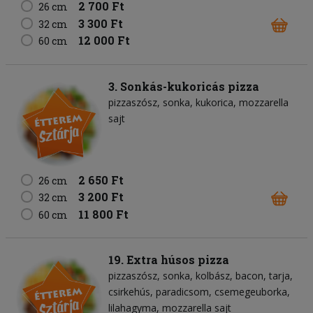
2 700 Ft
26 cm
3 300 Ft
32 cm
12 000 Ft
60 cm
3. Sonkás-kukoricás pizza
pizzaszósz
sonka
kukorica
mozzarella
sajt
2 650 Ft
26 cm
3 200 Ft
32 cm
11 800 Ft
60 cm
19. Extra húsos pizza
pizzaszósz
sonka
kolbász
bacon
tarja
csirkehús
paradicsom
csemegeuborka
lilahagyma
mozzarella sajt