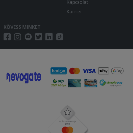
Kapcsolat
Karrier
KÖVESS MINKET