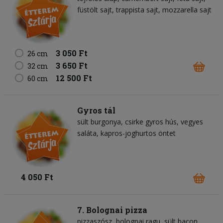
füstölt sajt
trappista sajt
mozzarella sajt
3 050 Ft
26 cm
3 650 Ft
32 cm
12 500 Ft
60 cm
Gyros tál
sült burgonya
csirke gyros hús
vegyes
saláta
kapros-joghurtos öntet
4 050 Ft
7. Bolognai pizza
pizzaszósz
bolognai ragu
sült bacon