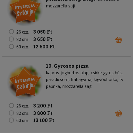
mozzarella sajt
3 050 Ft
26 cm
3 650 Ft
32 cm
12 500 Ft
60 cm
10. Gyrosos pizza
kapros-joghurtos alap
csirke gyros hús
paradicsom
lilahagyma
kígyóuborka
tv
paprika
mozzarella sajt
3 200 Ft
26 cm
3 800 Ft
32 cm
13 100 Ft
60 cm