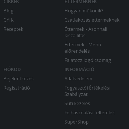
CIKKEK
ÉTTERMEKNEK
Blog
Hogyan működik?
GYIK
Csatlakozás éttermeknek
Receptek
Éttermek - Azonnali
kiszállítás
Éttermek - Menü
előrendelés
Falatozz logó csomag
FIÓKOD
INFORMÁCIÓ
Bejelentkezés
Adatvédelem
Regisztráció
Fogyasztói Értékelési
Szabályzat
Süti kezelés
Felhasználási feltételek
SuperShop