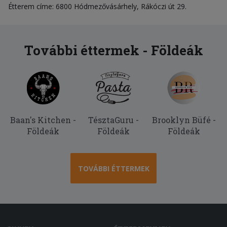
Étterem címe: 6800 Hódmezővásárhely, Rákóczi út 29.
További éttermek - Földeák
Baan's Kitchen -
TésztaGuru -
Brooklyn Büfé -
Földeák
Földeák
Földeák
TOVÁBBI ÉTTERMEK