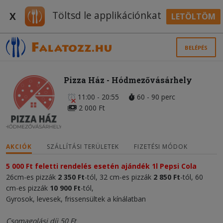
Töltsd le applikációnkat
X
LETÖLTÖM
BELÉPÉS
Pizza Ház - Hódmezővásárhely
11:00 - 20:55
60 - 90 perc
2 000 Ft
AKCIÓK
SZÁLLÍTÁSI TERÜLETEK
FIZETÉSI MÓDOK
5 000 Ft feletti rendelés esetén ajándék 1l Pepsi Cola
26cm-es pizzák
2 350 Ft
-tól, 32 cm-es pizzák
2 850 Ft
-tól, 60
cm-es pizzák
10 900 Ft
-tól,
Gyrosok, levesek, frissensültek a kínálatban
Csomagolási díj 50 Ft