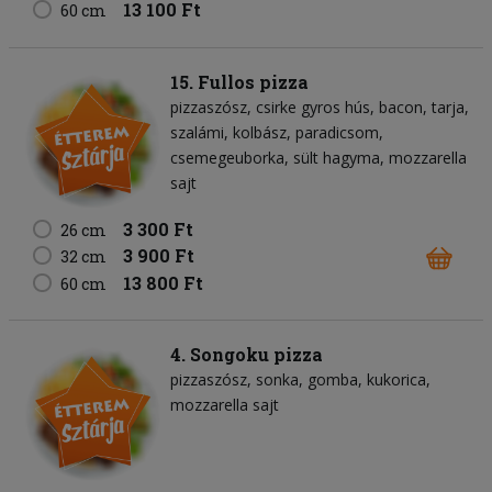
13 100 Ft
60 cm
15. Fullos pizza
pizzaszósz
csirke gyros hús
bacon
tarja
szalámi
kolbász
paradicsom
csemegeuborka
sült hagyma
mozzarella
sajt
3 300 Ft
26 cm
3 900 Ft
32 cm
13 800 Ft
60 cm
4. Songoku pizza
pizzaszósz
sonka
gomba
kukorica
mozzarella sajt