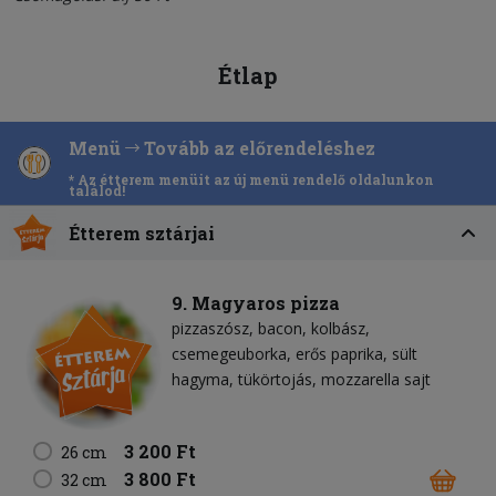
Étlap
Menü
Tovább az előrendeléshez
* Az étterem menüit az új menü rendelő oldalunkon
találod!
Étterem sztárjai
9. Magyaros pizza
pizzaszósz
bacon
kolbász
csemegeuborka
erős paprika
sült
hagyma
tükörtojás
mozzarella sajt
3 200 Ft
26 cm
3 800 Ft
32 cm