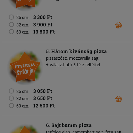
3 300 Ft
26 cm
3 900 Ft
32 cm
13 800 Ft
60 cm
5. Három kívánság pizza
pizzaszósz
mozzarella sajt
+ választható 3 féle feltéttel
3 050 Ft
26 cm
3 650 Ft
32 cm
12 500 Ft
60 cm
6. Sajt bumm pizza
tejfölös alap
camembert sajt
feta sajt