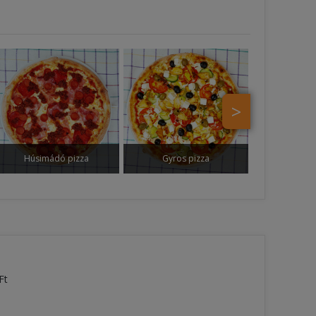
>
Húsimádó pizza
Gyros pizza
Ft