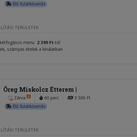
Élő futárkövetés
LÍTÁSI TERÜLETEK
 kétfogásos menü
2 390 Ft
-tól
ek, szárnyas ételek a kínálatban
Öreg Miskolcz Étterem
Zárva
60 perc
3 500 Ft
Élő futárkövetés
LÍTÁSI TERÜLETEK