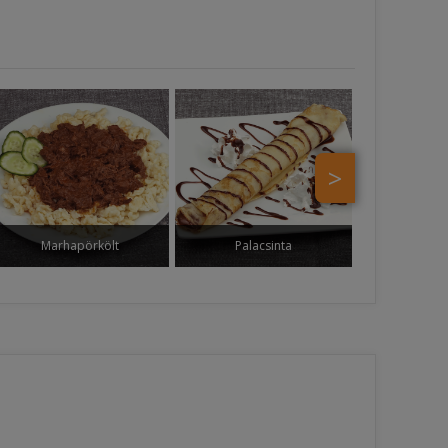
>
Marhapörkölt
Palacsinta