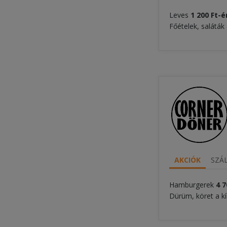
Leves
1 200 Ft
-é
Főételek, saláták
AKCIÓK
SZÁL
Hamburgerek
4 7
Dürüm, köret a k