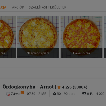
RJAI
AKCIÓK
SZÁLLÍTÁSI TERÜLETEK
izza
Négysajtos pizza
Hawaii pizza
Ördögkonyha
- Arnót
4.2/5 (3000+)
Zárva
-
07:30 - 21:55
50 - 90 perc
0 Ft - 4 000 