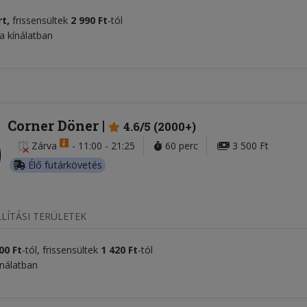
rt
,
frissensültek
2 990 Ft
-tól
 a kínálatban
Corner Döner
4.6/5 (2000+)
Zárva
-
11:00 - 21:25
60 perc
3 500 Ft
Élő futárkövetés
LÍTÁSI TERÜLETEK
00 Ft
-tól, frissensültek
1 420 Ft
-tól
ínálatban