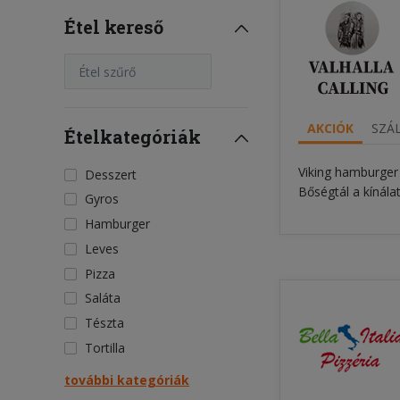
Étel kereső
Étel szűrő
AKCIÓK
SZÁL
Ételkategóriák
Viking hamburge
Desszert
Bőségtál a kínála
Gyros
Hamburger
Leves
Pizza
Saláta
Tészta
Tortilla
további kategóriák