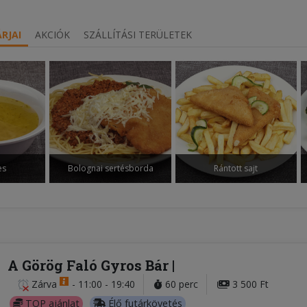
RJAI
AKCIÓK
SZÁLLÍTÁSI TERÜLETEK
es
Bolognai sertésborda
Rántott sajt
A Görög Faló Gyros Bár
Zárva
-
11:00 - 19:40
60 perc
3 500 Ft
TOP ajánlat
Élő futárkövetés