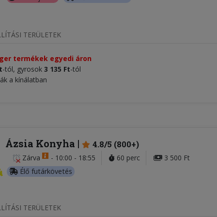
LÍTÁSI TERÜLETEK
áger termékek egyedi áron
t
-tól, gyrosok
3 135 Ft
-tól
ták a kínálatban
Ázsia Konyha
4.8/5 (800+)
Zárva
-
10:00 - 18:55
60 perc
3 500 Ft
Élő futárkövetés
LÍTÁSI TERÜLETEK