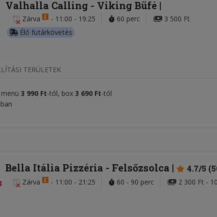
Valhalla Calling - Viking Büfé
Zárva
-
11:00 - 19:25
60 perc
3 500 Ft
Élő futárkövetés
LÍTÁSI TERÜLETEK
r menü
3 990 Ft
-tól, box
3 690 Ft
-tól
tban
Bella Itália Pizzéria
- Felsőzsolca
4.7/5 (
Zárva
-
11:00 - 21:25
60 - 90 perc
2 300 Ft - 1