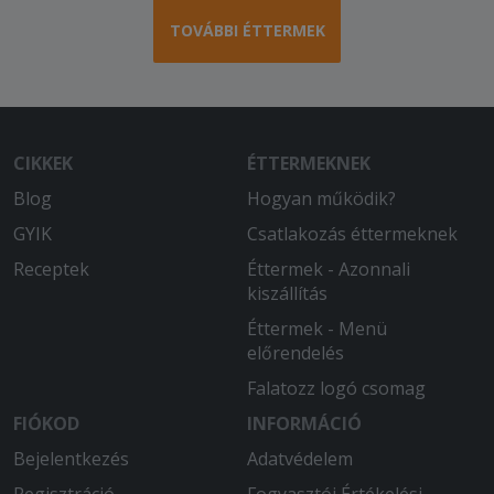
TOVÁBBI ÉTTERMEK
CIKKEK
ÉTTERMEKNEK
Blog
Hogyan működik?
GYIK
Csatlakozás éttermeknek
Receptek
Éttermek - Azonnali
kiszállítás
Éttermek - Menü
előrendelés
Falatozz logó csomag
FIÓKOD
INFORMÁCIÓ
Bejelentkezés
Adatvédelem
Regisztráció
Fogyasztói Értékelési