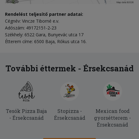
Rendelést teljesítő partner adatai:
Cégnév: Vincze Tiborné e.v.
Adószám: 49172151-2-23
Székhely: 6522 Gara, Bunyevác utca 17
Étterem címe: 6500 Baja, Rókus utca 16.
További éttermek - Érsekcsanád
Tesók Pizza Baja
Stopizza -
Mexican food
- Érsekcsanád
Érsekcsanád
gyorsétterem -
Érsekcsanád