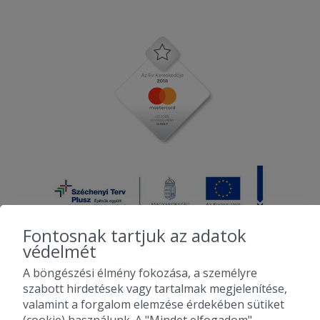
Fontosnak tartjuk az adatok
védelmét
A böngészési élmény fokozása, a személyre
2010-2026 Copyright - Falatozz.hu - Diston-line Kft.
szabott hirdetések vagy tartalmak megjelenítése,
valamint a forgalom elemzése érdekében sütiket
Pizza, gyros, hamburger, menük kedvező áron, egy helyen az összes
(cookie) használunk. A "Mindet elfogadom"