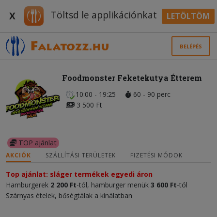
Töltsd le applikációnkat
X
LETÖLTÖM
BELÉPÉS
Foodmonster Feketekutya Étterem
10:00 - 19:25
60 - 90 perc
3 500 Ft
TOP ajánlat
AKCIÓK
SZÁLLÍTÁSI TERÜLETEK
FIZETÉSI MÓDOK
Top ajánlat: sláger termékek egyedi áron
Hamburgerek
2 200 Ft
-tól, hamburger menük
3 600 Ft
-tól
Szárnyas ételek, bőségtálak a kínálatban