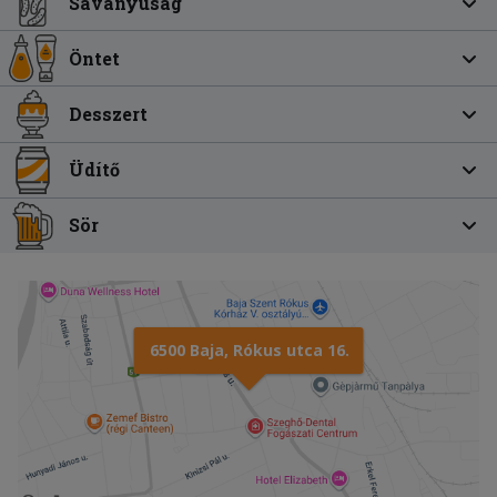
Savanyúság
Öntet
Desszert
Üdítő
Sör
6500 Baja, Rókus utca 16.