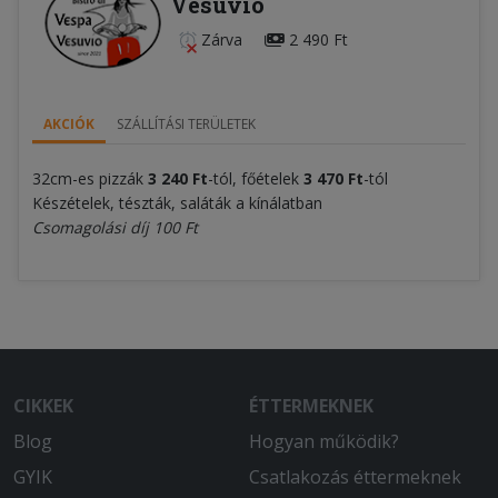
Vesuvio
Zárva
2 490 Ft
AKCIÓK
SZÁLLÍTÁSI TERÜLETEK
32cm-es pizzák
3
240 Ft
-tól, főételek
3 470 Ft
-tól
Készételek, tészták, saláták a kínálatban
Csomagolási díj 100 Ft
CIKKEK
ÉTTERMEKNEK
Blog
Hogyan működik?
GYIK
Csatlakozás éttermeknek