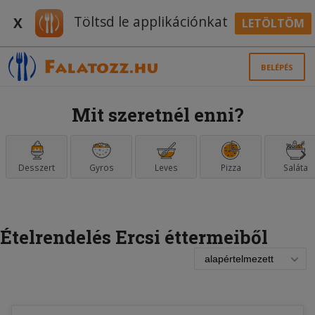
Töltsd le applikációnkat
X
LETÖLTÖM
BELÉPÉS
Mit szeretnél enni?
Desszert
Gyros
Leves
Pizza
Saláta
Ételrendelés Ercsi éttermeiből