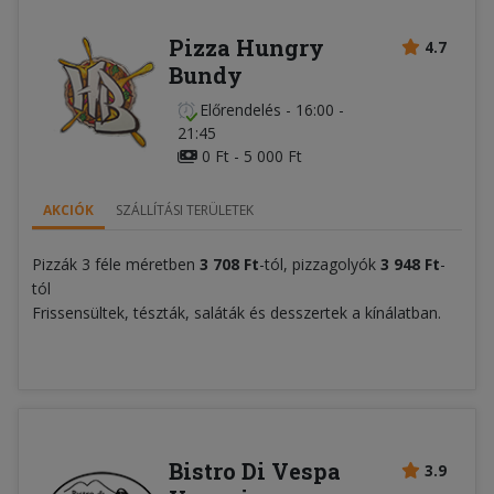
Pizza Hungry
4.7
Bundy
Előrendelés
-
16:00 -
21:45
0 Ft - 5 000 Ft
AKCIÓK
SZÁLLÍTÁSI TERÜLETEK
Pizzák 3 féle méretben
3 708 Ft
-tól, pizzagolyók
3 948 Ft
-
tól
Frissensültek, tészták, saláták és desszertek a kínálatban.
Bistro Di Vespa
3.9