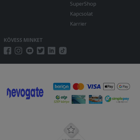
SuperShop
Kapcsolat
Karrier
KÖVESS MINKET