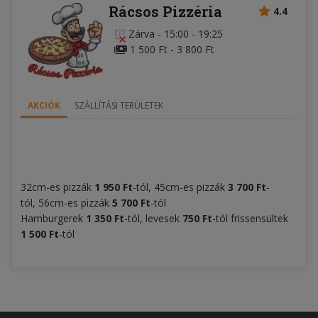
Rácsos Pizzéria
4.4
Zárva
-
15:00 - 19:25
1 500 Ft - 3 800 Ft
AKCIÓK
SZÁLLÍTÁSI TERÜLETEK
32cm-es pizzák
1 950 Ft
-tól, 45cm-es pizzák
3 700 Ft
-
tól,
56cm-es pizzák
5 700 Ft
-tól
Hamburgerek
1 350 Ft
-tól, levesek
750 Ft
-tól frissensültek
1 500 Ft
-tól