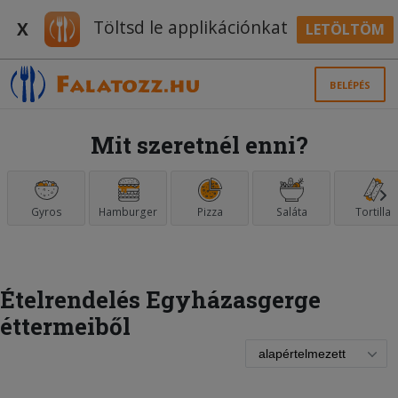
Töltsd le applikációnkat
X
LETÖLTÖM
BELÉPÉS
Mit szeretnél enni?
Gyros
Hamburger
Pizza
Saláta
Tortilla
Ételrendelés Egyházasgerge
éttermeiből