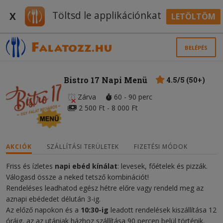
Töltsd le applikációnkat
X
LETÖLTÖM
BELÉPÉS
Bistro 17 Napi Menü
4.5/5 (50+)
Zárva
60 - 90 perc
2 500 Ft - 8 000 Ft
AKCIÓK
SZÁLLÍTÁSI TERÜLETEK
FIZETÉSI MÓDOK
Friss és ízletes
napi ebéd kínálat
: levesek, főételek és pizzák.
Válogasd össze a neked tetsző kombinációt!
Rendeléses leadhatod egész hétre előre vagy rendeld meg az
aznapi ebédedet délután 3-ig.
Az előző napokon és a
10:30-ig
leadott rendelések kiszállítása 12
óráig, az az utániak házhoz szállítása 90 percen belül történik.