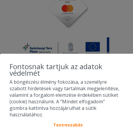
Fontosnak tartjuk az adatok
védelmét
A böngészési élmény fokozása, a személyre
2010-2026 Copyright - Falatozz.hu - Diston-line Kft.
szabott hirdetések vagy tartalmak megjelenítése,
valamint a forgalom elemzése érdekében sütiket
Pizza, gyros, hamburger, menük kedvező áron, egy helyen az összes
(cookie) használunk. A "Mindet elfogadom"
étterem ajánlata.
gombra kattintva hozzájárulhat a sütik
használatához.
Testreszabás