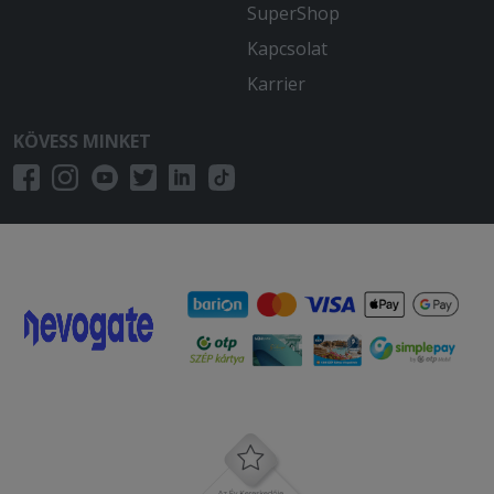
SuperShop
Kapcsolat
Karrier
KÖVESS MINKET