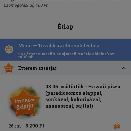
Csomagolási díj 100 Ft
Étlap
Menü
Tovább az előrendeléshez
* Az étterem menüit az új menü rendelő oldalunkon
találod!
Étterem sztárjai
08.06. csütörtök - Hawaii pizza
(paradicsomos alappal,
sonkával, kukoricával,
ananásszal, sajttal)
3 290 Ft
26 cm