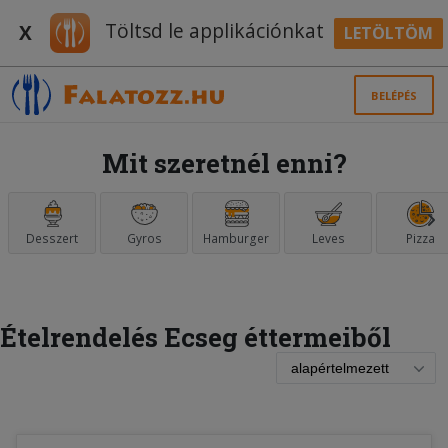
Töltsd le applikációnkat
X
LETÖLTÖM
BELÉPÉS
Mit szeretnél enni?
Desszert
Gyros
Hamburger
Leves
Pizza
Ételrendelés Ecseg éttermeiből