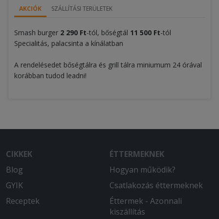
AKCIÓK
SZÁLLÍTÁSI TERÜLETEK
Smash burger
2
290 Ft
-tól, bőségtál
11 500 Ft
-tól
Specialitás, palacsinta a kínálatban
A rendelésedet bőségtálra és grill tálra miniumum 24 órával
korábban tudod leadni!
CIKKEK
ÉTTERMEKNEK
Blog
Hogyan működik?
GYIK
Csatlakozás éttermeknek
Receptek
Éttermek - Azonnali
kiszállítás