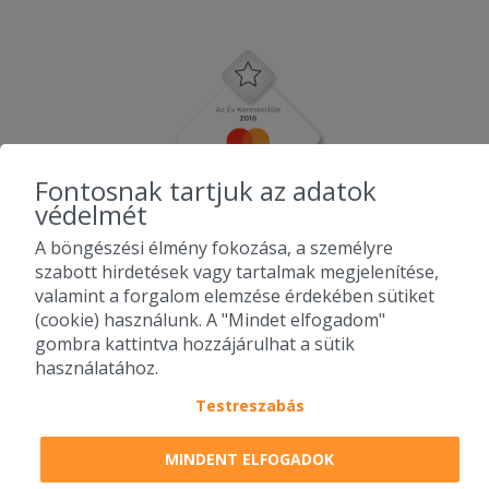
Fontosnak tartjuk az adatok
védelmét
A böngészési élmény fokozása, a személyre
szabott hirdetések vagy tartalmak megjelenítése,
valamint a forgalom elemzése érdekében sütiket
(cookie) használunk. A "Mindet elfogadom"
gombra kattintva hozzájárulhat a sütik
használatához.
Testreszabás
2010-2026 Copyright - Falatozz.hu - Diston-line Kft.
MINDENT ELFOGADOK
Pizza, gyros, hamburger, menük kedvező áron, egy helyen az összes
étterem ajánlata.