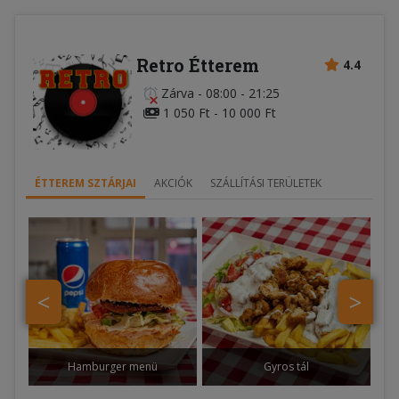
Retro Étterem
4.4
Zárva
-
08:00 - 21:25
1 050 Ft - 10 000 Ft
ÉTTEREM SZTÁRJAI
AKCIÓK
SZÁLLÍTÁSI TERÜLETEK
<
>
Hamburger menü
Gyros tál