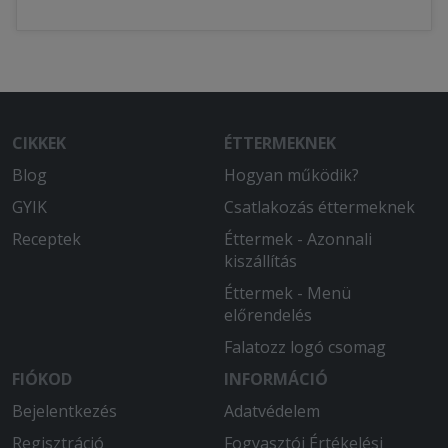
CIKKEK
ÉTTERMEKNEK
Blog
Hogyan működik?
GYIK
Csatlakozás éttermeknek
Receptek
Éttermek - Azonnali
kiszállítás
Éttermek - Menü
előrendelés
Falatozz logó csomag
FIÓKOD
INFORMÁCIÓ
Bejelentkezés
Adatvédelem
Regisztráció
Fogyasztói Értékelési