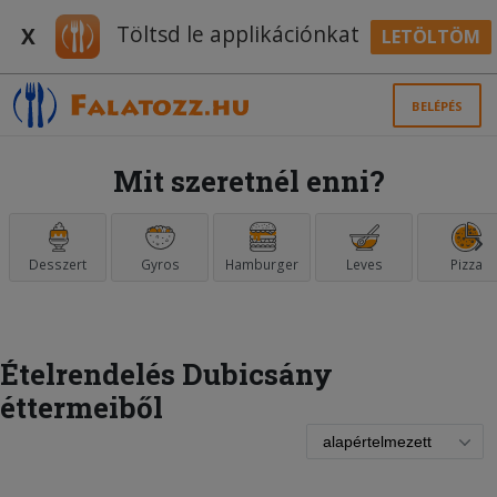
Töltsd le applikációnkat
X
LETÖLTÖM
BELÉPÉS
Mit szeretnél enni?
Desszert
Gyros
Hamburger
Leves
Pizza
Ételrendelés Dubicsány
éttermeiből