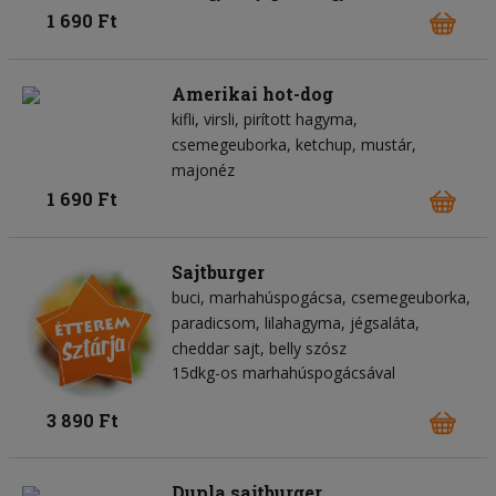
1 690 Ft
Amerikai hot-dog
kifli
virsli
pirított hagyma
csemegeuborka
ketchup
mustár
majonéz
1 690 Ft
Sajtburger
buci
marhahúspogácsa
csemegeuborka
paradicsom
lilahagyma
jégsaláta
cheddar sajt
belly szósz
15dkg-os marhahúspogácsával
3 890 Ft
Dupla sajtburger