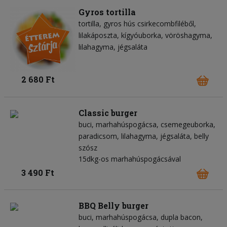
Gyros tortilla
tortilla
gyros hús csirkecombfiléből
lilakáposzta
kígyóuborka
vöröshagyma
lilahagyma
jégsaláta
2 680 Ft
Classic burger
buci
marhahúspogácsa
csemegeuborka
paradicsom
lilahagyma
jégsaláta
belly
szósz
15dkg-os marhahúspogácsával
3 490 Ft
BBQ Belly burger
buci
marhahúspogácsa
dupla bacon