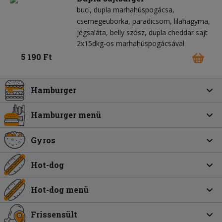
buci
dupla marhahúspogácsa
csemegeuborka
paradicsom
lilahagyma
jégsaláta
belly szósz
dupla cheddar sajt
2x15dkg-os marhahúspogácsával
5 190 Ft
Hamburger
Hamburger menü
Gyros
Hot-dog
Hot-dog menü
Frissensült