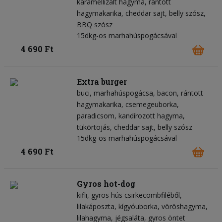
karamellizált hagyma
rántott
hagymakarika
cheddar sajt
belly szósz
BBQ szósz
15dkg-os marhahúspogácsával
4 690 Ft
Extra burger
buci
marhahúspogácsa
bacon
rántott
hagymakarika
csemegeuborka
paradicsom
kandírozott hagyma
tükörtojás
cheddar sajt
belly szósz
15dkg-os marhahúspogácsával
4 690 Ft
Gyros hot-dog
kifli
gyros hús csirkecombfiléből
lilakáposzta
kígyóuborka
vöröshagyma
lilahagyma
jégsaláta
gyros öntet