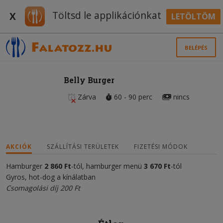
Töltsd le applikációnkat
X
LETÖLTÖM
BELÉPÉS
Belly Burger
Zárva
60 - 90 perc
nincs
AKCIÓK
SZÁLLÍTÁSI TERÜLETEK
FIZETÉSI MÓDOK
Hamburger
2 860 Ft
-tól, hamburger menü
3 670 Ft
-tól
Gyros, hot-dog a kínálatban
Csomagolási díj 200 Ft