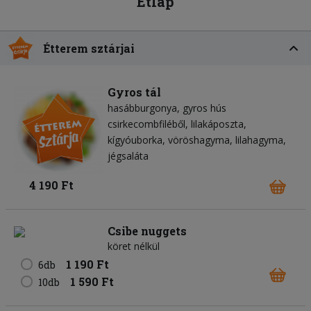
Étlap
Étterem sztárjai
Gyros tál
hasábburgonya
gyros hús
csirkecombfiléből
lilakáposzta
kígyóuborka
vöröshagyma
lilahagyma
jégsaláta
4 190 Ft
Csibe nuggets
köret nélkül
1 190 Ft
6db
1 590 Ft
10db