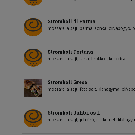
Stromboli di Parma
mozzarella sajt
pármai sonka
olívabogyó
p
Stromboli Fortuna
mozzarella sajt
tarja
brokkoli
kukorica
Stromboli Greca
mozzarella sajt
feta sajt
lilahagyma
olívab
Stromboli Juhtúrós I.
mozzarella sajt
juhtúró
csirkemell
lilahagy