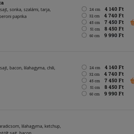
za
4 140 Ft
sajt
sonka
szalámi
tarja
24 cm
4 740 Ft
peroni paprika
32 cm
7 450 Ft
45 cm
8 450 Ft
51 cm
9 990 Ft
60 cm
4 140 Ft
sajt
bacon
lilahagyma
chili
24 cm
4 740 Ft
32 cm
7 450 Ft
45 cm
8 450 Ft
51 cm
9 990 Ft
60 cm
aradicsom
lilahagyma
ketchup
stölt sajt
bacon