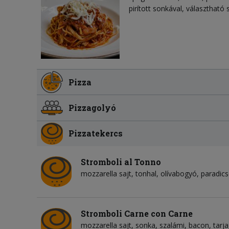
pirított sonkával, választható s
Pizza
Pizzagolyó
Pizzatekercs
Stromboli al Tonno
mozzarella sajt
tonhal
olívabogyó
paradic
Stromboli Carne con Carne
mozzarella sajt
sonka
szalámi
bacon
tarja