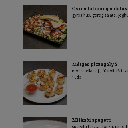
Gyros tál görög salátáv
gyros hús
görög saláta
joghu
Mérges pizzagolyó
mozzarella sajt
füstölt-főtt ta
10db
Milánói spagetti
spagetti tészta
sonka
piríto