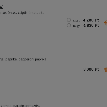
al
rtos öntet
csípős öntet
pita
4 280 Ft
kicsi
4 830 Ft
nagy
rja
paprika
pepperoni paprika
5 000 Ft
tt gomba
paradicsomszósz