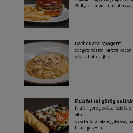
20dkg-os angus marhahússal, 
Carbonara spagetti
spagetti tészta
pirított bacon
választható sajttal
Falafel tál görög salátá
falafel
görög saláta
csípős ö
pita
kicsi tál 5db falafelgolyóval, n
falafelgolyóval