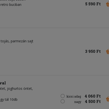
5 590 Ft
retro buciban
tojás
parmezán sajt
3 950 Ft
val
ntet
joghurtos öntet
4 060 Ft
kicsi adag
agy tál 10db
4 500 Ft
nagy