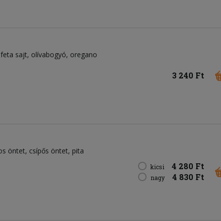
feta sajt
olívabogyó
oregano
3 240 Ft
os öntet
csípős öntet
pita
4 280 Ft
kicsi
4 830 Ft
nagy