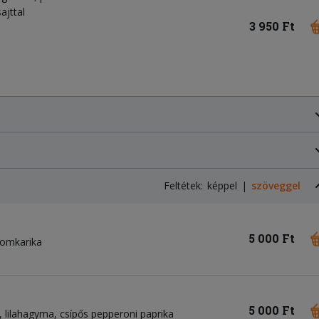
ajttal
3 950 Ft
Feltétek:
képpel
szöveggel
5 000 Ft
somkarika
5 000 Ft
lilahagyma
csípős pepperoni paprika