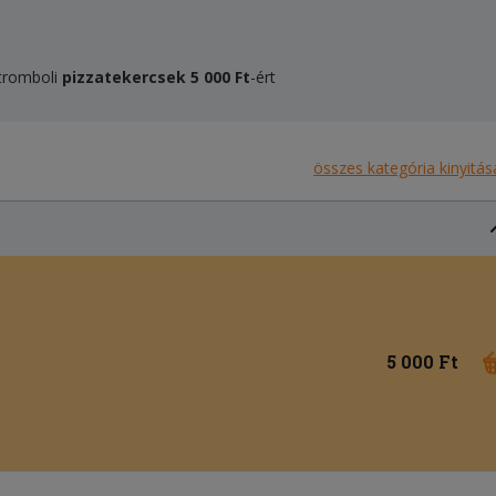
Stromboli
pizzatekercsek
5 000 F
t
-ért
összes kategória kinyitás
5 000 Ft