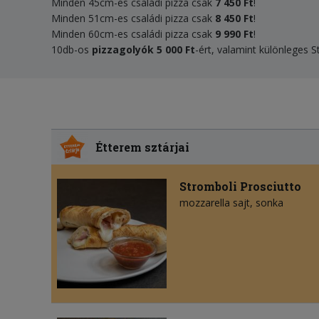
Minden 45cm-es családi pizza csak
7 450 Ft
!
Minden 51cm-es családi pizza csak
8 450 Ft
!
Minden 60cm-es családi pizza csak
9 990 Ft
!
10db-os
pizzagolyók 5 000 Ft
-ért, valamint különleges 
Étterem sztárjai
Stromboli Prosciutto
mozzarella sajt
sonka