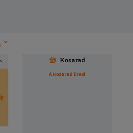
a
Kosarad
A kosarad üres!