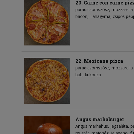
20. Carne con carne piz
paradicsomszósz
mozzarella 
bacon
lilahagyma
csípős pep
22. Mexicana pizza
paradicsomszósz
mozzarella 
bab
kukorica
Angus marhaburger
Angus marhahús
jégsaláta
p
mustár
majonéz
jalapeno
fü