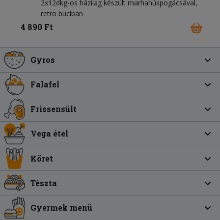
2x12dkg-os házilag készült marhahúspogácsával,
retro buciban
4 890 Ft
Gyros
Falafel
Frissensült
Vega étel
Köret
Tészta
Gyermek menü