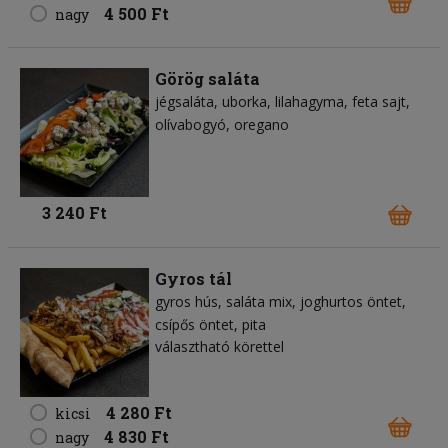
4 500 Ft
nagy
Görög saláta
jégsaláta
uborka
lilahagyma
feta sajt
olívabogyó
oregano
3 240 Ft
Gyros tál
gyros hús
saláta mix
joghurtos öntet
csípős öntet
pita
választható körettel
4 280 Ft
kicsi
4 830 Ft
nagy