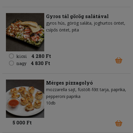
Gyros tál görög salátával
gyros hús
görög saláta
joghurtos öntet
csípős öntet
pita
4 280 Ft
kicsi
4 830 Ft
nagy
Mérges pizzagolyó
mozzarella sajt
füstölt-főtt tarja
paprika
pepperoni paprika
10db
5 000 Ft