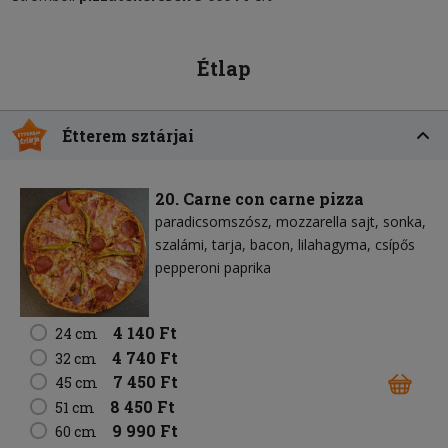
Étlap
Étterem sztárjai
20. Carne con carne pizza
paradicsomszósz
mozzarella sajt
sonka
szalámi
tarja
bacon
lilahagyma
csípős
pepperoni paprika
4 140 Ft
24 cm
4 740 Ft
32 cm
7 450 Ft
45 cm
8 450 Ft
51 cm
9 990 Ft
60 cm