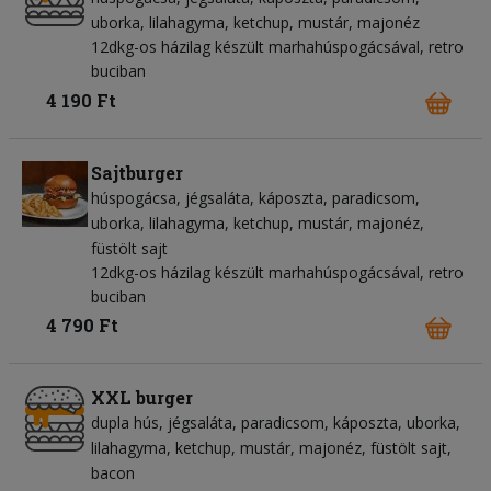
uborka
lilahagyma
ketchup
mustár
majonéz
12dkg-os házilag készült marhahúspogácsával, retro
buciban
4 190 Ft
Sajtburger
húspogácsa
jégsaláta
káposzta
paradicsom
uborka
lilahagyma
ketchup
mustár
majonéz
füstölt sajt
12dkg-os házilag készült marhahúspogácsával, retro
buciban
4 790 Ft
XXL burger
dupla hús
jégsaláta
paradicsom
káposzta
uborka
lilahagyma
ketchup
mustár
majonéz
füstölt sajt
bacon