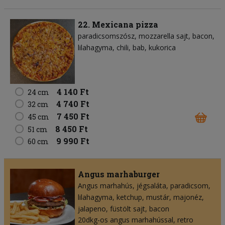
22. Mexicana pizza
paradicsomszósz
mozzarella sajt
bacon
lilahagyma
chili
bab
kukorica
4 140 Ft
24 cm
4 740 Ft
32 cm
7 450 Ft
45 cm
8 450 Ft
51 cm
9 990 Ft
60 cm
Angus marhaburger
Angus marhahús
jégsaláta
paradicsom
lilahagyma
ketchup
mustár
majonéz
jalapeno
füstölt sajt
bacon
20dkg-os angus marhahússal, retro