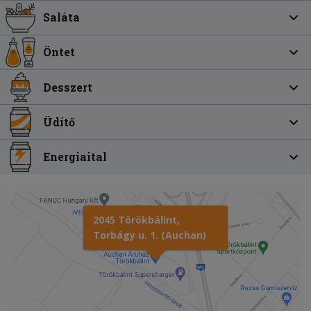
Saláta
Öntet
Desszert
Üdítő
Energiaital
2045 Törökbálint,
Torbágy u. 1. (Auchan)