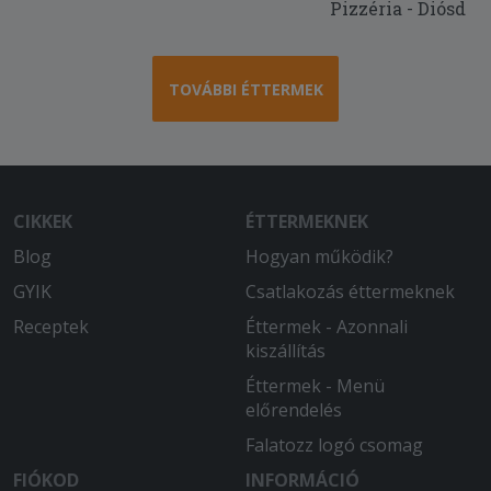
Pizzéria - Diósd
TOVÁBBI ÉTTERMEK
CIKKEK
ÉTTERMEKNEK
Blog
Hogyan működik?
GYIK
Csatlakozás éttermeknek
Receptek
Éttermek - Azonnali
kiszállítás
Éttermek - Menü
előrendelés
Falatozz logó csomag
FIÓKOD
INFORMÁCIÓ