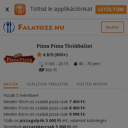
Töltsd le applikációnkat
X
LETÖLTÖM
BELÉPÉS
Pizza Pizza Törökbálint
4.8/5 (900+)
11:00 - 20:15
40 - 70 perc
900 Ft
AKCIÓK
SZÁLLÍTÁSI TERÜLETEK
FIZETÉSI MÓDOK
Pizzák 5 méretben!
Minden 45cm-es családi pizza csak
7 450 Ft
!
Minden 51cm-es családi pizza csak
8 450 Ft
!
Minden 60cm-es családi pizza csak
9 990 Ft
!
10db-os
pizzagolyók 5 000 Ft
-ért, valamint különleges
Stromboli
pizzatekercsek
5 000 F
t
-ért