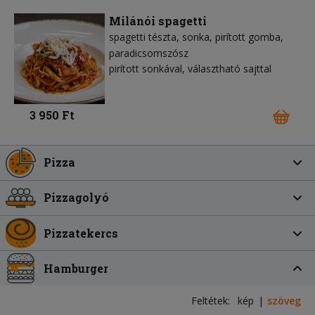
Milánói spagetti
spagetti tészta
sonka
pirított gomba
paradicsomszósz
pirított sonkával, választható sajttal
3 950 Ft
Pizza
Pizzagolyó
Pizzatekercs
Hamburger
Feltétek:
kép
szöveg