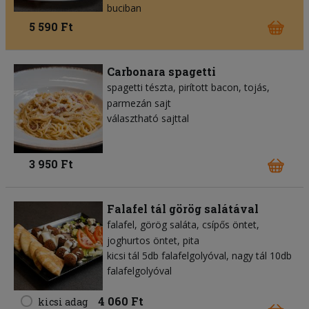
buciban
5 590 Ft
Carbonara spagetti
spagetti tészta
pirított bacon
tojás
parmezán sajt
választható sajttal
3 950 Ft
Falafel tál görög salátával
falafel
görög saláta
csípős öntet
joghurtos öntet
pita
kicsi tál 5db falafelgolyóval, nagy tál 10db
falafelgolyóval
4 060 Ft
kicsi adag