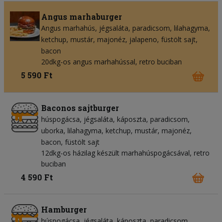
Angus marhaburger
Angus marhahús
jégsaláta
paradicsom
lilahagyma
ketchup
mustár
majonéz
jalapeno
füstölt sajt
bacon
20dkg-os angus marhahússal, retro buciban
5 590 Ft
Baconos sajtburger
húspogácsa
jégsaláta
káposzta
paradicsom
uborka
lilahagyma
ketchup
mustár
majonéz
bacon
füstölt sajt
12dkg-os házilag készült marhahúspogácsával, retro
buciban
4 590 Ft
Hamburger
húspogácsa
jégsaláta
káposzta
paradicsom