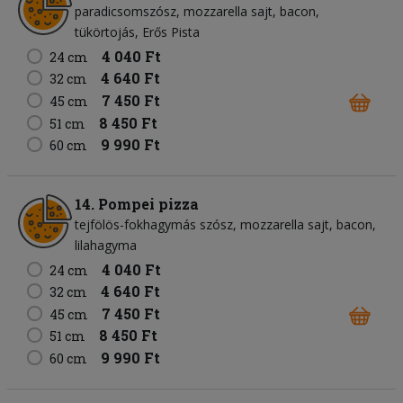
paradicsomszósz
mozzarella sajt
bacon
tükörtojás
Erős Pista
4 040 Ft
24 cm
4 640 Ft
32 cm
7 450 Ft
45 cm
8 450 Ft
51 cm
9 990 Ft
60 cm
14. Pompei pizza
tejfölös-fokhagymás szósz
mozzarella sajt
bacon
lilahagyma
4 040 Ft
24 cm
4 640 Ft
32 cm
7 450 Ft
45 cm
8 450 Ft
51 cm
9 990 Ft
60 cm