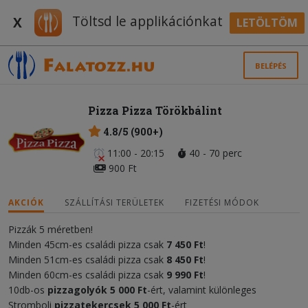
Töltsd le applikációnkat
X
LETÖLTÖM
BELÉPÉS
Pizza Pizza Törökbálint
4.8/5 (900+)
11:00 - 20:15
40 - 70 perc
900 Ft
AKCIÓK
SZÁLLÍTÁSI TERÜLETEK
FIZETÉSI MÓDOK
Pizzák 5 méretben!
Minden 45cm-es családi pizza csak
7 450 Ft
!
Minden 51cm-es családi pizza csak
8 450 Ft
!
Minden 60cm-es családi pizza csak
9 990 Ft
!
10db-os
pizzagolyók 5 000 Ft
-ért, valamint különleges
Stromboli
pizzatekercsek
5 000 F
t
-ért