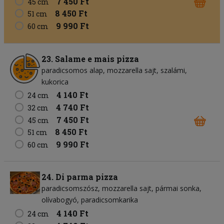
7 450 Ft
45 cm
8 450 Ft
51 cm
9 990 Ft
60 cm
23. Salame e mais pizza
paradicsomos alap
mozzarella sajt
szalámi
kukorica
4 140 Ft
24 cm
4 740 Ft
32 cm
7 450 Ft
45 cm
8 450 Ft
51 cm
9 990 Ft
60 cm
24. Di parma pizza
paradicsomszósz
mozzarella sajt
pármai sonka
olívabogyó
paradicsomkarika
4 140 Ft
24 cm