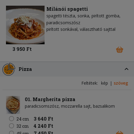
Milánói spagetti
spagetti tészta
sonka
pirított gomba
paradicsomszósz
pirított sonkával, választható sajttal
3 950 Ft
Pizza
Feltétek:
kép
szöveg
01. Margherita pizza
paradicsomszósz
mozzarella sajt
bazsalikom
3 640 Ft
24 cm
4 240 Ft
32 cm
7 450 Ft
45 cm