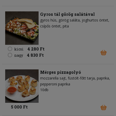
Gyros tál görög salátával
gyros hús
görög saláta
joghurtos öntet
csípős öntet
pita
4 280 Ft
kicsi
4 830 Ft
nagy
Mérges pizzagolyó
mozzarella sajt
füstölt-főtt tarja
paprika
pepperoni paprika
10db
5 000 Ft