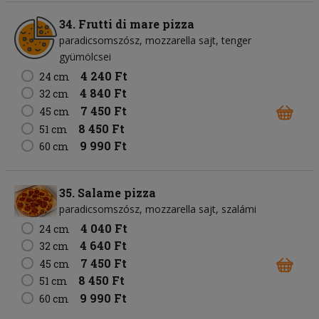
34. Frutti di mare pizza
paradicsomszósz
mozzarella sajt
tenger
gyümölcsei
4 240 Ft
24 cm
4 840 Ft
32 cm
7 450 Ft
45 cm
8 450 Ft
51 cm
9 990 Ft
60 cm
35. Salame pizza
paradicsomszósz
mozzarella sajt
szalámi
4 040 Ft
24 cm
4 640 Ft
32 cm
7 450 Ft
45 cm
8 450 Ft
51 cm
9 990 Ft
60 cm