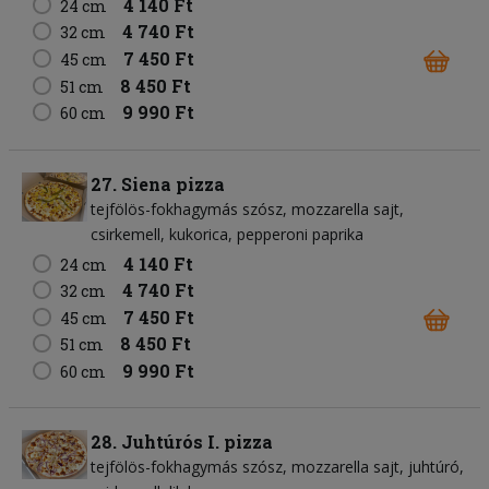
4 140 Ft
24 cm
4 740 Ft
32 cm
7 450 Ft
45 cm
8 450 Ft
51 cm
9 990 Ft
60 cm
27. Siena pizza
tejfölös-fokhagymás szósz
mozzarella sajt
csirkemell
kukorica
pepperoni paprika
4 140 Ft
24 cm
4 740 Ft
32 cm
7 450 Ft
45 cm
8 450 Ft
51 cm
9 990 Ft
60 cm
28. Juhtúrós I. pizza
tejfölös-fokhagymás szósz
mozzarella sajt
juhtúró