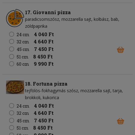
17. Giovanni pizza
paradicsomszósz
mozzarella sajt
kolbász
bab
zöldpaprika
4 040 Ft
24 cm
4 640 Ft
32 cm
7 450 Ft
45 cm
8 450 Ft
51 cm
9 990 Ft
60 cm
18. Fortuna pizza
tejfölös-fokhagymás szósz
mozzarella sajt
tarja
brokkoli
kukorica
4 040 Ft
24 cm
4 640 Ft
32 cm
7 450 Ft
45 cm
8 450 Ft
51 cm