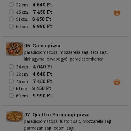
4 640 Ft
32 cm
7 450 Ft
45 cm
8 450 Ft
51 cm
9 990 Ft
60 cm
06. Greca pizza
paradicsomszósz
mozzarella sajt
feta sajt
lilahagyma
olívabogyó
paradicsomkarika
4 040 Ft
24 cm
4 640 Ft
32 cm
7 450 Ft
45 cm
8 450 Ft
51 cm
9 990 Ft
60 cm
07. Quattro Formaggi pizza
paradicsomszósz
füstölt sajt
mozzarella sajt
parmezán sajt
edami sajt