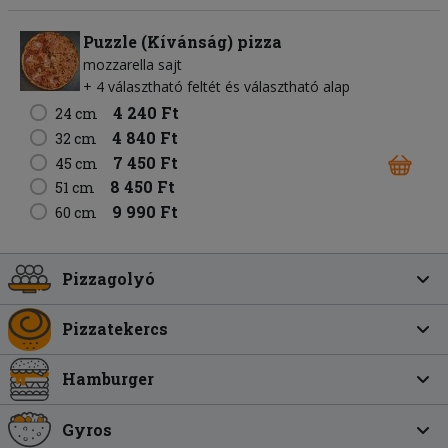
Puzzle (Kívánság) pizza
mozzarella sajt
+ 4 választható feltét és választható alap
4 240 Ft
24 cm
4 840 Ft
32 cm
7 450 Ft
45 cm
8 450 Ft
51 cm
9 990 Ft
60 cm
Pizzagolyó
Pizzatekercs
Hamburger
Gyros