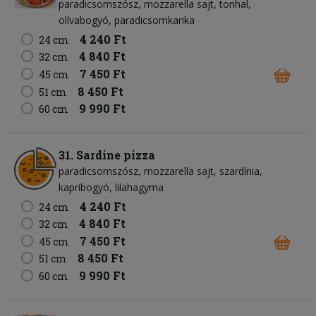
paradicsomszósz
mozzarella sajt
tonhal
olívabogyó
paradicsomkarika
4 240 Ft
24 cm
4 840 Ft
32 cm
7 450 Ft
45 cm
8 450 Ft
51 cm
9 990 Ft
60 cm
31. Sardine pizza
paradicsomszósz
mozzarella sajt
szardínia
kapribogyó
lilahagyma
4 240 Ft
24 cm
4 840 Ft
32 cm
7 450 Ft
45 cm
8 450 Ft
51 cm
9 990 Ft
60 cm