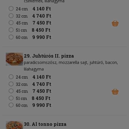
csirkemell
lilahagyma
4 140 Ft
24 cm
4 740 Ft
32 cm
7 450 Ft
45 cm
8 450 Ft
51 cm
9 990 Ft
60 cm
29. Juhtúrós II. pizza
paradicsomszósz
mozzarella sajt
juhtúró
bacon
lilahagyma
4 140 Ft
24 cm
4 740 Ft
32 cm
7 450 Ft
45 cm
8 450 Ft
51 cm
9 990 Ft
60 cm
30. Al tonno pizza