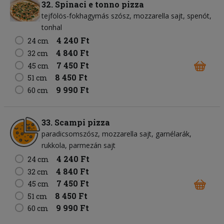
32. Spinaci e tonno pizza
tejfölös-fokhagymás szósz
mozzarella sajt
spenót
tonhal
4 240 Ft
24 cm
4 840 Ft
32 cm
7 450 Ft
45 cm
8 450 Ft
51 cm
9 990 Ft
60 cm
33. Scampi pizza
paradicsomszósz
mozzarella sajt
garnélarák
rukkola
parmezán sajt
4 240 Ft
24 cm
4 840 Ft
32 cm
7 450 Ft
45 cm
8 450 Ft
51 cm
9 990 Ft
60 cm