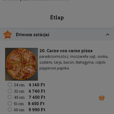
Étlap
Étterem sztárjai
20. Carne con carne pizza
paradicsomszósz
mozzarella sajt
sonka
szalámi
tarja
bacon
lilahagyma
csípős
pepperoni paprika
4 140 Ft
24 cm
4 740 Ft
32 cm
7 450 Ft
45 cm
8 450 Ft
51 cm
9 990 Ft
60 cm