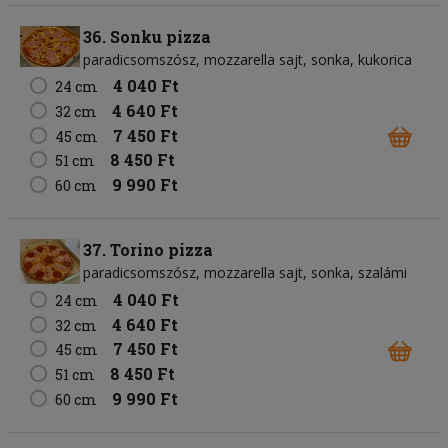
36. Sonku pizza
paradicsomszósz
mozzarella sajt
sonka
kukorica
4 040 Ft
24 cm
4 640 Ft
32 cm
7 450 Ft
45 cm
8 450 Ft
51 cm
9 990 Ft
60 cm
37. Torino pizza
paradicsomszósz
mozzarella sajt
sonka
szalámi
4 040 Ft
24 cm
4 640 Ft
32 cm
7 450 Ft
45 cm
8 450 Ft
51 cm
9 990 Ft
60 cm