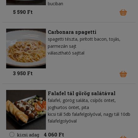
buciban
5 590 Ft
Carbonara spagetti
spagetti tészta
pirított bacon
tojás
parmezán sajt
választható sajttal
3 950 Ft
Falafel tál görög salátával
falafel
görög saláta
csípős öntet
joghurtos öntet
pita
kicsi tál 5db falafelgolyóval, nagy tál 10db
falafelgolyóval
4 060 Ft
kicsi adag