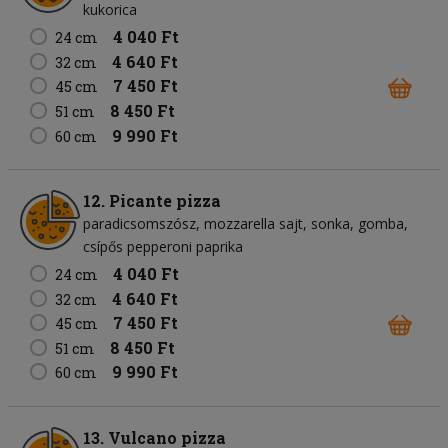
kukorica
4 040 Ft
24 cm
4 640 Ft
32 cm
7 450 Ft
45 cm
8 450 Ft
51 cm
9 990 Ft
60 cm
12. Picante pizza
paradicsomszósz
mozzarella sajt
sonka
gomba
csípős pepperoni paprika
4 040 Ft
24 cm
4 640 Ft
32 cm
7 450 Ft
45 cm
8 450 Ft
51 cm
9 990 Ft
60 cm
13. Vulcano pizza