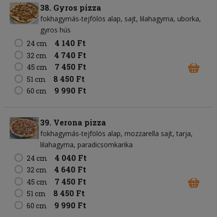
38. Gyros pizza
fokhagymás-tejfölös alap
sajt
lilahagyma
uborka
gyros hús
4 140 Ft
24 cm
4 740 Ft
32 cm
7 450 Ft
45 cm
8 450 Ft
51 cm
9 990 Ft
60 cm
39. Verona pizza
fokhagymás-tejfölös alap
mozzarella sajt
tarja
lilahagyma
paradicsomkarika
4 040 Ft
24 cm
4 640 Ft
32 cm
7 450 Ft
45 cm
8 450 Ft
51 cm
9 990 Ft
60 cm