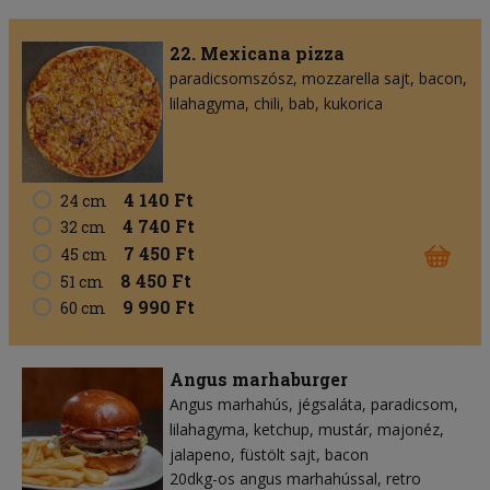
22. Mexicana pizza
paradicsomszósz
mozzarella sajt
bacon
lilahagyma
chili
bab
kukorica
4 140 Ft
24 cm
4 740 Ft
32 cm
7 450 Ft
45 cm
8 450 Ft
51 cm
9 990 Ft
60 cm
Angus marhaburger
Angus marhahús
jégsaláta
paradicsom
lilahagyma
ketchup
mustár
majonéz
jalapeno
füstölt sajt
bacon
20dkg-os angus marhahússal, retro