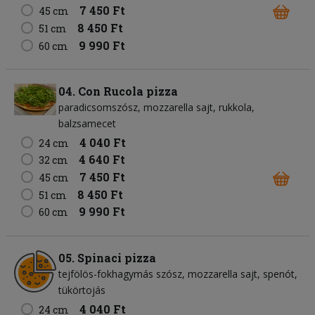
7 450 Ft
45 cm
8 450 Ft
51 cm
9 990 Ft
60 cm
04. Con Rucola pizza
paradicsomszósz
mozzarella sajt
rukkola
balzsamecet
4 040 Ft
24 cm
4 640 Ft
32 cm
7 450 Ft
45 cm
8 450 Ft
51 cm
9 990 Ft
60 cm
05. Spinaci pizza
tejfölös-fokhagymás szósz
mozzarella sajt
spenót
tükörtojás
4 040 Ft
24 cm