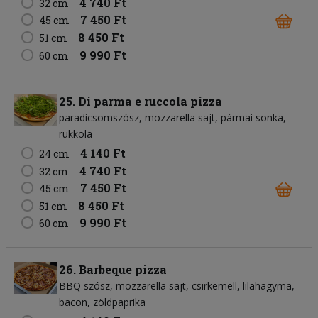
4 740 Ft
32 cm
7 450 Ft
45 cm
8 450 Ft
51 cm
9 990 Ft
60 cm
25. Di parma e ruccola pizza
paradicsomszósz
mozzarella sajt
pármai sonka
rukkola
4 140 Ft
24 cm
4 740 Ft
32 cm
7 450 Ft
45 cm
8 450 Ft
51 cm
9 990 Ft
60 cm
26. Barbeque pizza
BBQ szósz
mozzarella sajt
csirkemell
lilahagyma
bacon
zöldpaprika