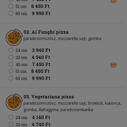
8 450 Ft
51 cm
9 990 Ft
60 cm
02. Ai Funghi pizza
paradicsomszósz
mozzarella sajt
gomba
3 940 Ft
24 cm
4 540 Ft
32 cm
7 450 Ft
45 cm
8 450 Ft
51 cm
9 990 Ft
60 cm
03. Vegetariana pizza
paradicsomszósz
mozzarella sajt
brokkoli
kukorica
gomba
lilahagyma
paradicsomkarika
4 140 Ft
24 cm
4 740 Ft
32 cm