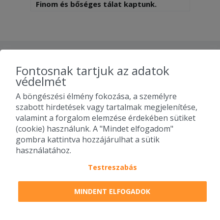
Finom és bőséges tálat kaptunk.
Köszönjük!
További éttermek - Diósd
Fontosnak tartjuk az adatok
védelmét
A böngészési élmény fokozása, a személyre
szabott hirdetések vagy tartalmak megjelenítése,
valamint a forgalom elemzése érdekében sütiket
(cookie) használunk. A "Mindet elfogadom"
Rántotthús Futár
Milla Faloda -
Érd Food Box -
gombra kattintva hozzájárulhat a sütik
- Diósd
Diósd
Diósd
használatához.
Testreszabás
TOVÁBBI ÉTTERMEK
MINDENT ELFOGADOK