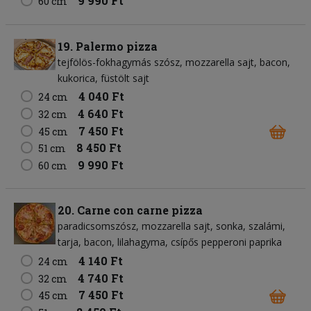
9 990 Ft
60 cm
19. Palermo pizza
tejfölös-fokhagymás szósz
mozzarella sajt
bacon
kukorica
füstölt sajt
4 040 Ft
24 cm
4 640 Ft
32 cm
7 450 Ft
45 cm
8 450 Ft
51 cm
9 990 Ft
60 cm
20. Carne con carne pizza
paradicsomszósz
mozzarella sajt
sonka
szalámi
tarja
bacon
lilahagyma
csípős pepperoni paprika
4 140 Ft
24 cm
4 740 Ft
32 cm
7 450 Ft
45 cm