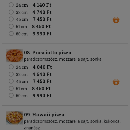
4 140 Ft
24 cm
4 740 Ft
32 cm
7 450 Ft
45 cm
8 450 Ft
51 cm
9 990 Ft
60 cm
08. Prosciutto pizza
paradicsomszósz
mozzarella sajt
sonka
4 040 Ft
24 cm
4 640 Ft
32 cm
7 450 Ft
45 cm
8 450 Ft
51 cm
9 990 Ft
60 cm
09. Hawaii pizza
paradicsomszósz
mozzarella sajt
sonka
kukorica
ananász