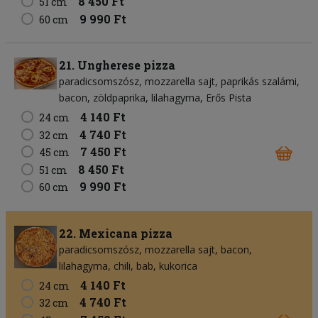
8 450 Ft
51 cm
9 990 Ft
60 cm
21. Ungherese pizza
paradicsomszósz
mozzarella sajt
paprikás szalámi
bacon
zöldpaprika
lilahagyma
Erős Pista
4 140 Ft
24 cm
4 740 Ft
32 cm
7 450 Ft
45 cm
8 450 Ft
51 cm
9 990 Ft
60 cm
22. Mexicana pizza
paradicsomszósz
mozzarella sajt
bacon
lilahagyma
chili
bab
kukorica
4 140 Ft
24 cm
4 740 Ft
32 cm