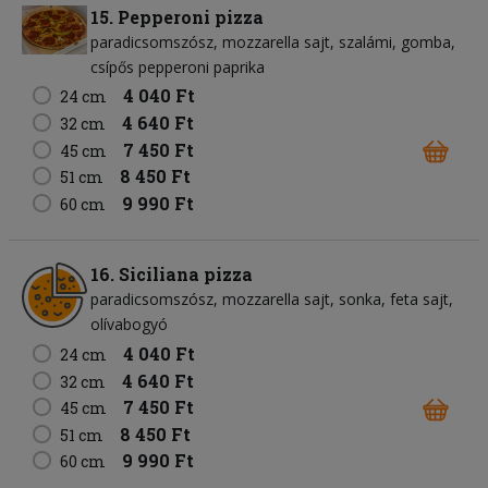
15. Pepperoni pizza
paradicsomszósz
mozzarella sajt
szalámi
gomba
csípős pepperoni paprika
4 040 Ft
24 cm
4 640 Ft
32 cm
7 450 Ft
45 cm
8 450 Ft
51 cm
9 990 Ft
60 cm
16. Siciliana pizza
paradicsomszósz
mozzarella sajt
sonka
feta sajt
olívabogyó
4 040 Ft
24 cm
4 640 Ft
32 cm
7 450 Ft
45 cm
8 450 Ft
51 cm
9 990 Ft
60 cm