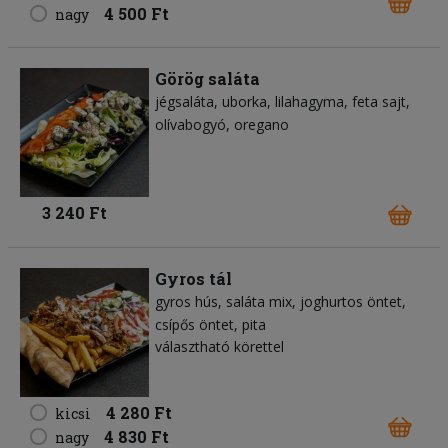
4 500 Ft
nagy
Görög saláta
jégsaláta
uborka
lilahagyma
feta sajt
olívabogyó
oregano
3 240 Ft
Gyros tál
gyros hús
saláta mix
joghurtos öntet
csípős öntet
pita
választható körettel
4 280 Ft
kicsi
4 830 Ft
nagy