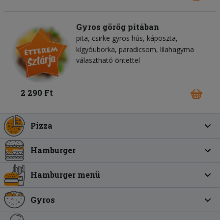
Gyros görög pitában
pita
csirke gyros hús
káposzta
kígyóuborka
paradicsom
lilahagyma
választható öntettel
2 290 Ft
Pizza
Hamburger
Hamburger menü
Gyros