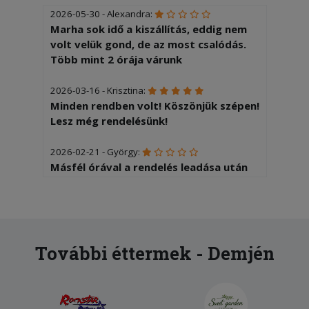
2026-05-30 - Alexandra:
Marha sok idő a kiszállítás, eddig nem
volt velük gond, de az most csalódás.
Több mint 2 órája várunk
2026-03-16 - Krisztina:
Minden rendben volt! Köszönjük szépen!
Lesz még rendelésünk!
2026-02-21 - György:
Másfél órával a rendelés leadása után
nem kaptam meg semmit és éhen
maradtunk! Köszi!
2026-02-10 - Mónika:
Elégedett voltam mindennel. Az étel
További éttermek - Demjén
finom volt, a futár udvarias és a
kiszállítási idő is rendbe volt.
2025-11-22 - István: