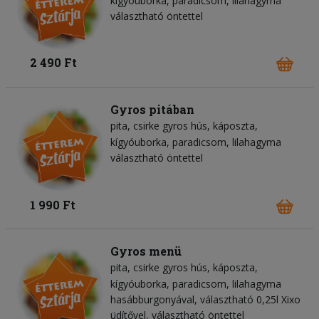
kígyóuborka
paradicsom
lilahagyma
választható öntettel
2 490 Ft
Gyros pitában
pita
csirke gyros hús
káposzta
kígyóuborka
paradicsom
lilahagyma
választható öntettel
1 990 Ft
Gyros menü
pita
csirke gyros hús
káposzta
kígyóuborka
paradicsom
lilahagyma
hasábburgonyával, választható 0,25l Xixo
üdítővel, választható öntettel