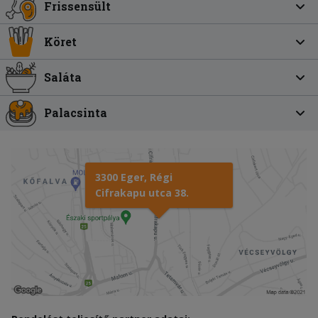
Frissensült
Köret
Saláta
Palacsinta
3300 Eger, Régi
Cifrakapu utca 38.