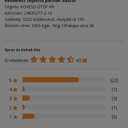
Rendelést teljesítő partner adatai:
Cégnév: KÖVESD-ÚTÉP Kft.
Adószám: 24835277-2-10
Székhely: 3252 Erdőkövesd, Hunyadi út 195.
Étterem címe: 3300 Eger, Régi Cifrakapu utca 38.
Gyros és Kebab Ház
4.5
Értékelések:
5
(22)
4
(1)
3
(3)
2
(1)
1
(5)