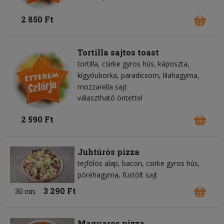
2 850 Ft
Tortilla sajtos toast
tortilla
csirke gyros hús
káposzta
kígyóuborka
paradicsom
lilahagyma
mozzarella sajt
választható öntettel
2 590 Ft
Juhtúrós pizza
tejfölös alap
bacon
csirke gyros hús
póréhagyma
füstölt sajt
3 290 Ft
30 cm
Magyaros pizza