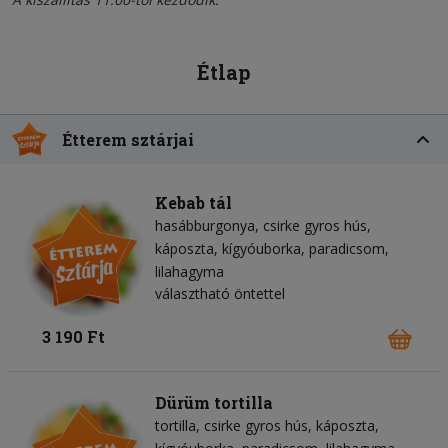
Étlap
Étterem sztárjai
Kebab tál
hasábburgonya
csirke gyros hús
káposzta
kígyóuborka
paradicsom
lilahagyma
választható öntettel
3 190 Ft
Dürüm tortilla
tortilla
csirke gyros hús
káposzta