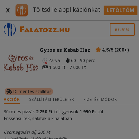
Töltsd le applikációnkat
X
LETÖLTÖM
BELÉPÉS
Gyros és Kebab Ház
4.5/5 (200+)
Zárva
60 - 90 perc
1 500 Ft - 7 000 Ft
Díjmentes szállítás
AKCIÓK
SZÁLLÍTÁSI TERÜLETEK
FIZETÉSI MÓDOK
30cm-es pizzák
2 250 Ft
-tól, gyrosok
1 990 Ft
-tól
Frissensültek, saláták a kínálatban
Csomagolási díj 200 Ft
A kiszállítás 11:00-tól kezdődik.