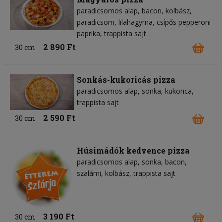
paradicsomos alap
bacon
kolbász
paradicsom
lilahagyma
csípős pepperoni
paprika
trappista sajt
2 890 Ft
30 cm
Sonkás-kukoricás pizza
paradicsomos alap
sonka
kukorica
trappista sajt
2 590 Ft
30 cm
Húsimádók kedvence pizza
paradicsomos alap
sonka
bacon
szalámi
kolbász
trappista sajt
3 190 Ft
30 cm