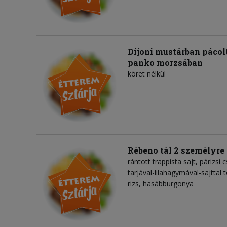
Dijoni mustárban pácolt
panko morzsában
köret nélkül
Rébeno tál 2 személyre
rántott trappista sajt, párizsi 
tarjával-lilahagymával-sajttal t
rizs, hasábburgonya