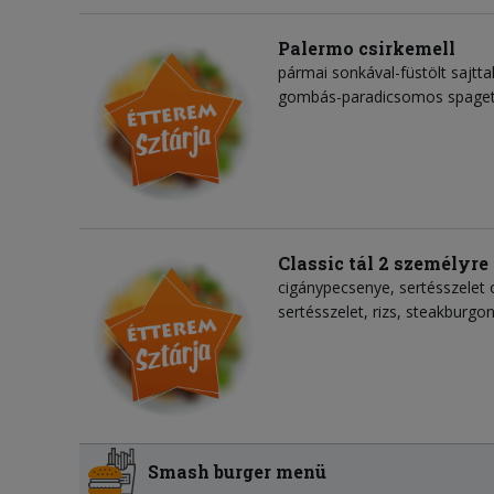
Palermo csirkemell
pármai sonkával-füstölt sajtta
gombás-paradicsomos spagett
Classic tál 2 személyre
cigánypecsenye, sertésszelet 
sertésszelet, rizs, steakburgo
Smash burger menü