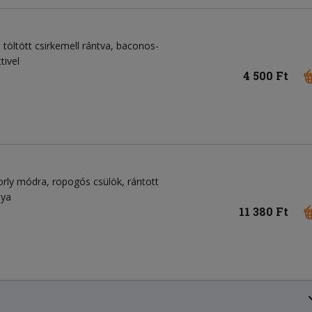
l töltött csirkemell rántva, baconos-
ivel
4 500 Ft
orly módra, ropogós csülök, rántott
nya
11 380 Ft