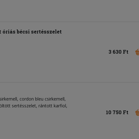
 óriás bécsi sertésszelet
3 630 Ft
csirkemell, cordon bleu csirkemell,
öltött sertésszelet, rántott karfiol,
10 750 Ft