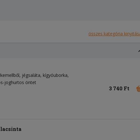
összes kategória kinyitás
rkemellből
jégsaláta
kígyóuborka
s-joghurtos öntet
3 740 Ft
lacsinta