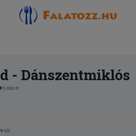
od
- Dánszentmiklós
5 000 Ft
Ft
-tól