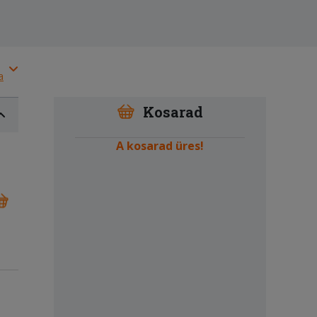
a
Kosarad
A kosarad üres!