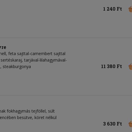
1 240 Ft
yre
mell, feta sajttal-camembert sajttal
 sertéskaraj, tarjával-lilahagymával-
11 380 Ft
izs, steakburgonya
eak fokhagymás tejföllel, sült
encében besütve, köret nélkül
3 630 Ft