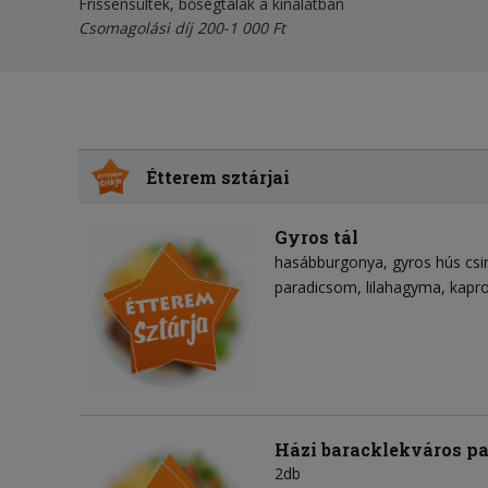
Frissensültek, bőségtálak a kínálatban
Csomagolási díj 200-1 000 Ft
Étterem sztárjai
Gyros tál
hasábburgonya
gyros hús csi
paradicsom
lilahagyma
kapro
Házi baracklekváros pa
2db