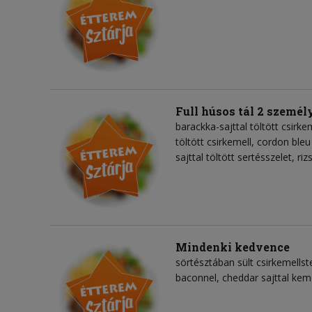
Full húsos tál 2 személ
barackka-sajttal töltött csirke
töltött csirkemell, cordon bleu
sajttal töltött sertésszelet, r
Mindenki kedvence
sörtésztában sült csirkemellst
baconnel, cheddar sajttal kem