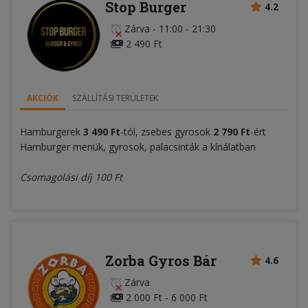
Stop Burger
4.2
Zárva
-
11:00 - 21:30
2 490 Ft
AKCIÓK
SZÁLLÍTÁSI TERÜLETEK
Hamburgerek
3 490 Ft
-tól, zsebes gyrosok
2 790 Ft
-ért
Hamburger menük, gyrosok, palacsinták a kínálatban
Csomagolási díj 100 Ft
Zorba Gyros Bár
4.6
Zárva
2 000 Ft - 6 000 Ft