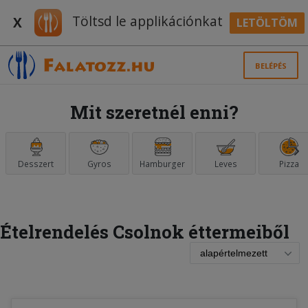
Töltsd le applikációnkat
X
LETÖLTÖM
BELÉPÉS
Mit szeretnél enni?
Desszert
Gyros
Hamburger
Leves
Pizza
Ételrendelés Csolnok éttermeiből