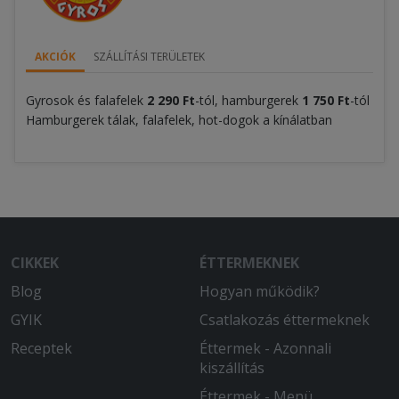
AKCIÓK
SZÁLLÍTÁSI TERÜLETEK
Gyrosok és falafelek
2 290 Ft
-tól, hamburgerek
1 750 Ft
-tól
Hamburgerek tálak, falafelek, hot-dogok a kínálatban
CIKKEK
ÉTTERMEKNEK
Blog
Hogyan működik?
GYIK
Csatlakozás éttermeknek
Receptek
Éttermek - Azonnali
kiszállítás
Éttermek - Menü