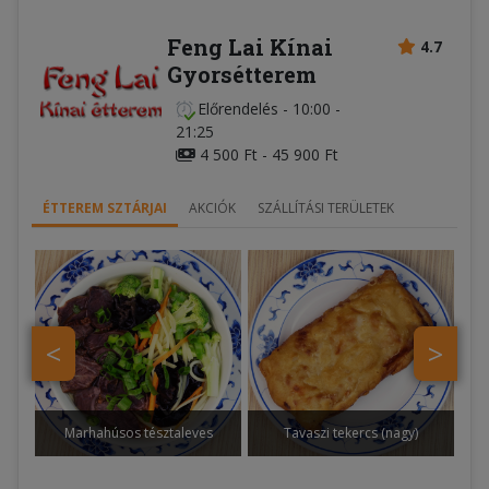
Feng Lai Kínai
4.7
Gyorsétterem
Előrendelés
-
10:00 -
21:25
4 500 Ft - 45 900 Ft
ÉTTEREM SZTÁRJAI
AKCIÓK
SZÁLLÍTÁSI TERÜLETEK
<
>
Marhahúsos tésztaleves
Tavaszi tekercs (nagy)