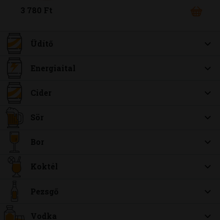
3 780 Ft
Üdítő
Energiaital
Cider
Sör
Bor
Koktél
Pezsgő
Vodka