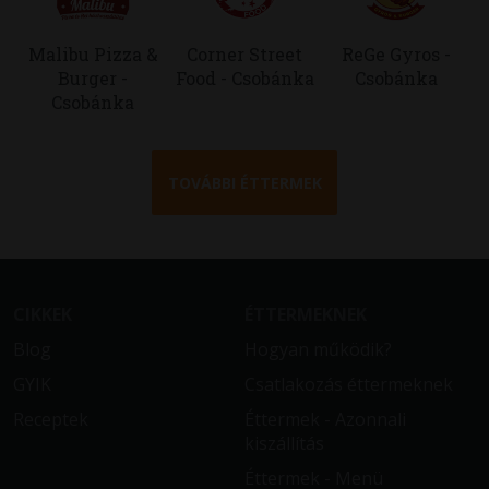
Malibu Pizza &
Corner Street
ReGe Gyros -
Burger -
Food - Csobánka
Csobánka
Csobánka
TOVÁBBI ÉTTERMEK
CIKKEK
ÉTTERMEKNEK
Blog
Hogyan működik?
GYIK
Csatlakozás éttermeknek
Receptek
Éttermek - Azonnali
kiszállítás
Éttermek - Menü