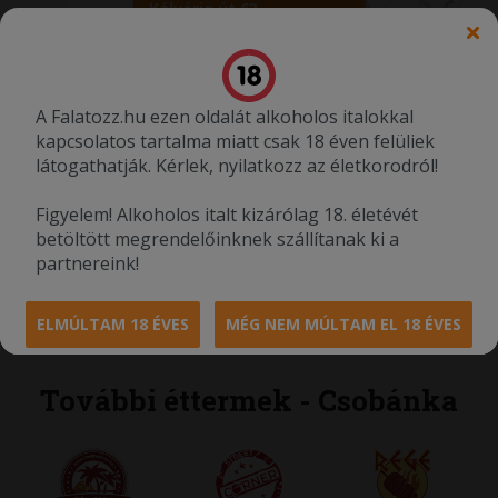
Kálvária út 63.
A Falatozz.hu ezen oldalát alkoholos italokkal
kapcsolatos tartalma miatt csak 18 éven felüliek
látogathatják. Kérlek, nyilatkozz az életkorodról!
Rendelést teljesítő partner adatai:
Figyelem! Alkoholos italt kizárólag 18. életévét
Cégnév: Mamma pizzéria Kft.
betöltött megrendelőinknek szállítanak ki a
Adószám: 25874691-2-13
partnereink!
Székhely: 2021 Tahitótfalu, Árpád utca 3.
Étterem címe: 2000 Szentendre, Kálvária út 63.
ELMÚLTAM 18 ÉVES
MÉG NEM MÚLTAM EL 18 ÉVES
További éttermek - Csobánka