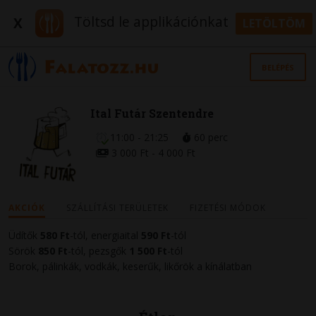
Töltsd le applikációnkat
X
LETÖLTÖM
BELÉPÉS
Ital Futár Szentendre
11:00 - 21:25
60 perc
3 000 Ft - 4 000 Ft
AKCIÓK
SZÁLLÍTÁSI TERÜLETEK
FIZETÉSI MÓDOK
Üdítők
580
Ft
-tól, energiaital
590 Ft
-tól
Sörök
850 Ft
-tól, pezsgők
1 50
0 Ft
-tól
Borok, pálinkák, vodkák, keserűk, likőrök a kínálatban