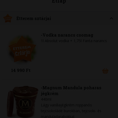
Étlap
Étterem sztárjai
-Vodka narancs csomag
1l Absolut vodka + 1,75l Fanta narancs
14 990 Ft
-Magnum Mandula poharas
jégkrém
440ml
Lágy vaníliajégkrém roppanós
tejcsokoládé burokban, tejcsoki- és
manduladarabokkal.