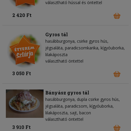
választható hússal és öntettel
2 420 Ft
Gyros tál
hasábburgonya
csirke gyros hús
jégsaláta
paradicsomkarika
kígyóuborka
lilakáposzta
választható öntettel
3 050 Ft
Bányász gyros tál
hasábburgonya
dupla csirke gyros hús
jégsaláta
paradicsom
kígyóuborka
lilakáposzta
sajt
bacon
választható öntettel
3 910 Ft