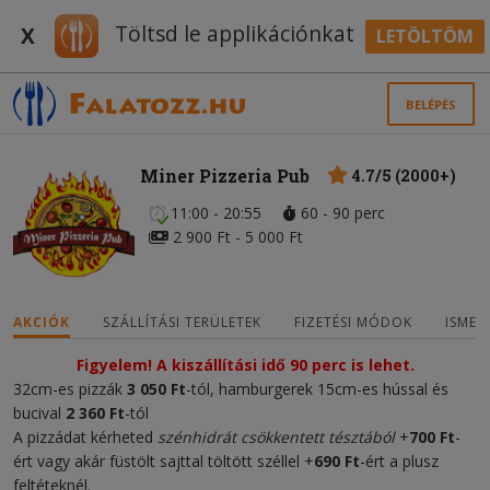
Töltsd le applikációnkat
X
LETÖLTÖM
BELÉPÉS
Miner Pizzeria Pub
4.7/5 (2000+)
11:00 - 20:55
60 - 90 perc
2 900 Ft - 5 000 Ft
AKCIÓK
SZÁLLÍTÁSI TERÜLETEK
FIZETÉSI MÓDOK
ISMER
Figyelem! A kiszállítási idő 90 perc is lehet.
32cm-es pizzák
3 050 Ft
-tól, hamburgerek 15cm-es hússal és
bucival
2 360 Ft
-tól
A pizzádat kérheted
szénhidrát csökkentett tésztából
+
700 Ft
-
ért vagy akár füstölt sajttal töltött széllel +
690 Ft
-ért a plusz
feltéteknél.