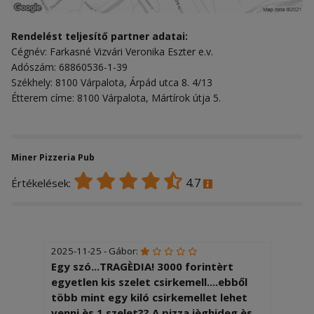
Rendelést teljesítő partner adatai:
Cégnév: Farkasné Vizvári Veronika Eszter e.v.
Adószám: 68860536-1-39
Székhely: 8100 Várpalota, Árpád utca 8. 4/13
Étterem címe: 8100 Várpalota, Mártírok útja 5.
Miner Pizzeria Pub
4.7
Értékelések:
2025-11-25 - Gábor:
Egy szó...TRAGÈDIA! 3000 forintèrt
egyetlen kis szelet csirkemell....ebből
több mint egy kiló csirkemellet lehet
venni ès 1 szelet?? A pizza jèghideg ès