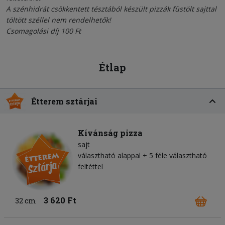
A szénhidrát csökkentett tésztából készült pizzák füstölt sajttal
töltött széllel nem rendelhetők!
Csomagolási díj 100 Ft
Étlap
Étterem sztárjai
Kívánság pizza
sajt
választható alappal + 5 féle választható
feltéttel
3 620 Ft
32 cm