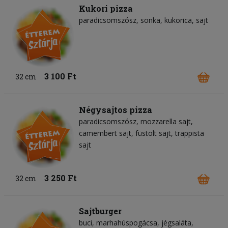
Kukori pizza
paradicsomszósz
sonka
kukorica
sajt
3 100 Ft
32 cm
Négysajtos pizza
paradicsomszósz
mozzarella sajt
camembert sajt
füstölt sajt
trappista
sajt
3 250 Ft
32 cm
Sajtburger
buci
marhahúspogácsa
jégsaláta