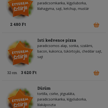
paradicsomkarika
kígyóuborka
lilahagyma
sajt
ketchup
mustár
2 480 Ft
Isti kedvence pizza
paradicsomos alap
sonka
szalámi
bacon
kukorica
tükörtojás
cheddar sajt
sajt
3 620 Ft
32 cm
Dürüm
tortilla
csirke
jégsaláta
paradicsomkarika
kígyóuborka
lilakáposzta