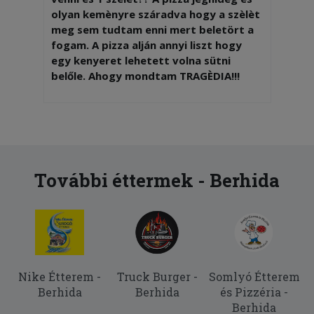
olyan kemènyre száradva hogy a szèlèt
meg sem tudtam enni mert beletört a
fogam. A pizza alján annyi liszt hogy
egy kenyeret lehetett volna sütni
belőle. Ahogy mondtam TRAGÈDIA!!!
2025-09-28 - Mátyás:
Összement az adag
2025-09-14 - Zsolt:
Kihagyták az áfonyalekvárt. Ez már
További éttermek - Berhida
nem az első alkalom, mikor kimarad
valami..
2025-07-27 - Gábor:
Kevesebb lett a feltét...inkább drágább
legyen, de ne csak tésztát egyek.
Nike Étterem -
Truck Burger -
Somlyó Étterem
Berhida
Berhida
és Pizzéria -
Berhida