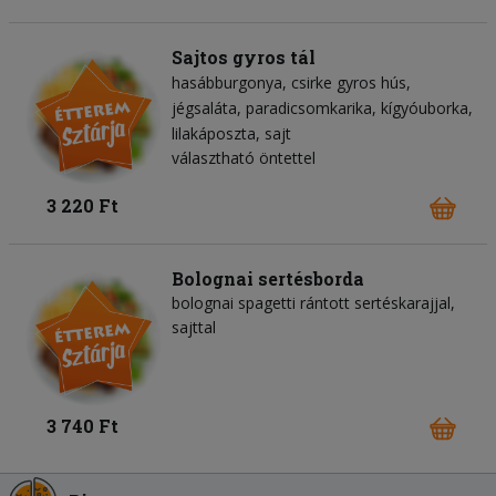
Sajtos gyros tál
hasábburgonya
csirke gyros hús
jégsaláta
paradicsomkarika
kígyóuborka
lilakáposzta
sajt
választható öntettel
3 220 Ft
Bolognai sertésborda
bolognai spagetti rántott sertéskarajjal,
sajttal
3 740 Ft