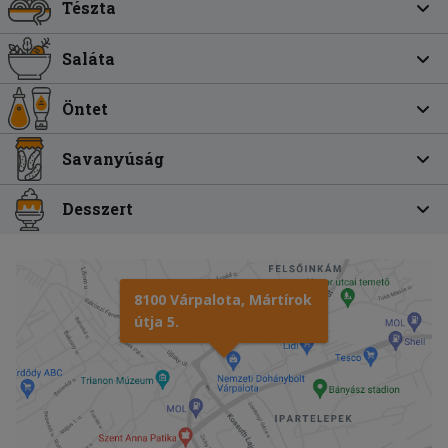
Tészta
Saláta
Öntet
Savanyúság
Desszert
8100 Várpalota, Mártírok
útja 5.