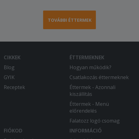
TOVÁBBI ÉTTERMEK
CIKKEK
ÉTTERMEKNEK
Blog
Hogyan működik?
GYIK
Csatlakozás éttermeknek
Receptek
Éttermek - Azonnali
kiszállítás
Éttermek - Menü
előrendelés
Falatozz logó csomag
FIÓKOD
INFORMÁCIÓ