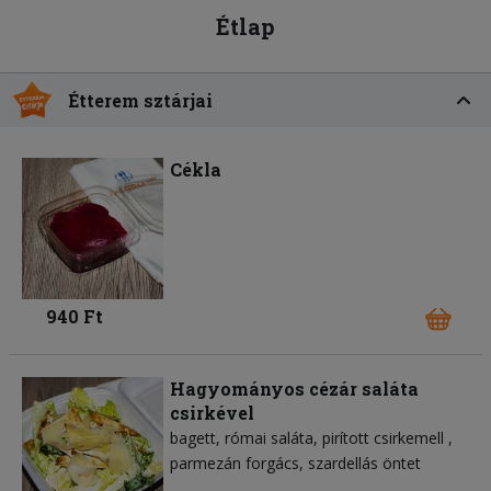
Étlap
Étterem sztárjai
Cékla
940 Ft
Hagyományos cézár saláta
csirkével
bagett
római saláta
pirított csirkemell
parmezán forgács
szardellás öntet