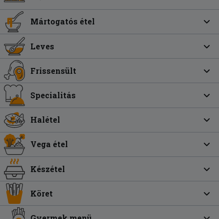
Mártogatós étel
Leves
Frissensült
Specialitás
Halétel
Vega étel
Készétel
Köret
Gyermek menü