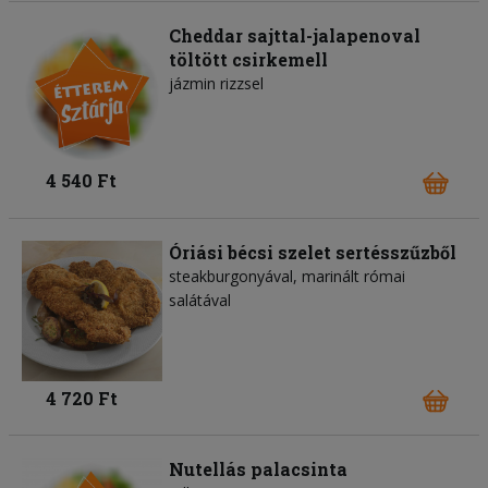
Cheddar sajttal-jalapenoval
töltött csirkemell
jázmin rizzsel
4 540 Ft
Óriási bécsi szelet sertésszűzből
steakburgonyával, marinált római
salátával
4 720 Ft
Nutellás palacsinta