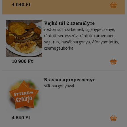
4 040 Ft
Vejkó tál 2 személyre
roston sült csirkemell, cigánypecsenye,
rántott sertésszűz, rántott camembert
sajt, rizs, hasábburgonya, áfonyamártás,
csemegeuborka
10 900 Ft
Brassói aprópecsenye
sült burgonyával
4 540 Ft