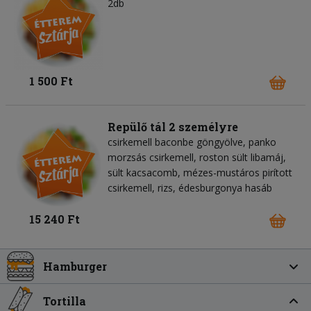
2db
1 500 Ft
Repülő tál 2 személyre
csirkemell baconbe göngyölve, panko
morzsás csirkemell, roston sült libamáj,
sült kacsacomb, mézes-mustáros pirított
csirkemell, rizs, édesburgonya hasáb
15 240 Ft
Hamburger
Tortilla