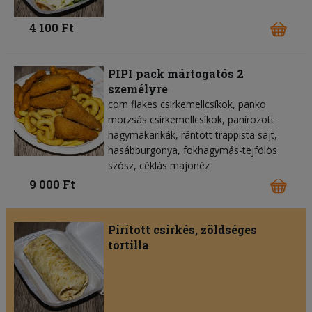
4 100 Ft
PIPI pack mártogatós 2
személyre
corn flakes csirkemellcsíkok, panko
morzsás csirkemellcsíkok, panírozott
hagymakarikák, rántott trappista sajt,
hasábburgonya, fokhagymás-tejfölös
szósz, céklás majonéz
9 000 Ft
Pirított csirkés, zöldséges
tortilla