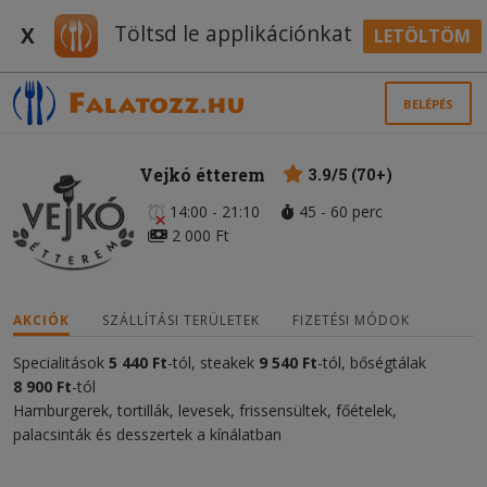
Töltsd le applikációnkat
X
LETÖLTÖM
BELÉPÉS
Vejkó étterem
3.9/5 (70+)
14:00 - 21:10
45 - 60 perc
2 000 Ft
AKCIÓK
SZÁLLÍTÁSI TERÜLETEK
FIZETÉSI MÓDOK
Specialitások
5 440 Ft
-tól, steakek
9 540 Ft
-tól, bőségtálak
8 900 Ft
-tól
Hamburgerek, tortillák, levesek, frissensültek, főételek,
palacsinták és desszertek a kínálatban