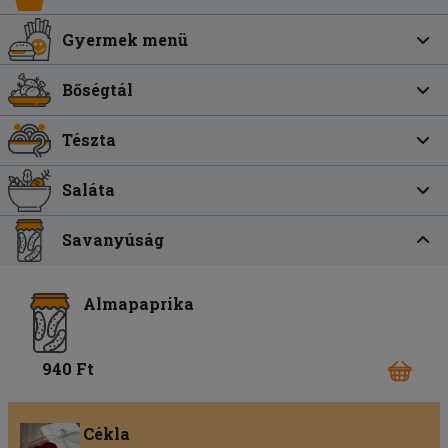
Gyermek menü
Bőségtál
Tészta
Saláta
Savanyúság
Almapaprika
940 Ft
Cékla