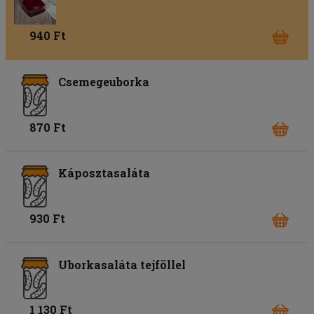
940 Ft
Csemegeuborka
870 Ft
Káposztasaláta
930 Ft
Uborkasaláta tejföllel
1 130 Ft