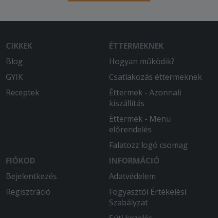
CIKKEK
ÉTTERMEKNEK
Blog
Hogyan működik?
GYIK
Csatlakozás éttermeknek
Receptek
Éttermek - Azonnali
kiszállítás
Éttermek - Menü
előrendelés
Falatozz logó csomag
FIÓKOD
INFORMÁCIÓ
Bejelentkezés
Adatvédelem
Regisztráció
Fogyasztói Értékelési
Szabályzat
Süti kezelés