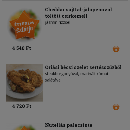
Cheddar sajttal-jalapenoval
töltött csirkemell
jázmin rizzsel
4 540 Ft
Óriási bécsi szelet sertésszűzből
steakburgonyával, marinált római
salátával
4 720 Ft
Nutellás palacsinta