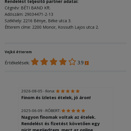
Rendelést teljesítő partner adatai:
Cégnév: BÉTI BAND Kft.
Adószám: 29034471-2-13
Székhely: 2216 Bénye, Béke utca 3.
Étterem címe: 2200 Monor, Kossuth Lajos utca 2.
Vejkó étterem
3.9
Értékelések:
2026-08-05 - Ilona:
Finom és ízletes ételek, jó áron!
2025-06-09 - RÓBERT:
Nagyon finomak voltak az ételek.
Rendelést és fizetést követően egy
picit megijedtem, mert az online