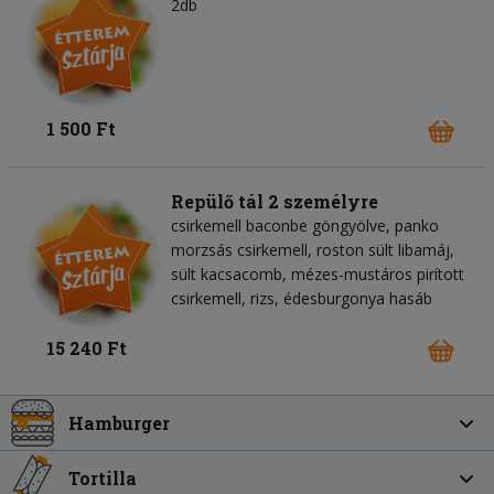
2db
1 500 Ft
Repülő tál 2 személyre
csirkemell baconbe göngyölve, panko
morzsás csirkemell, roston sült libamáj,
sült kacsacomb, mézes-mustáros pirított
csirkemell, rizs, édesburgonya hasáb
15 240 Ft
Hamburger
Tortilla