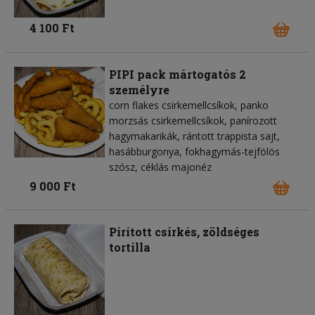
4 100 Ft
PIPI pack mártogatós 2
személyre
corn flakes csirkemellcsíkok, panko
morzsás csirkemellcsíkok, panírozott
hagymakarikák, rántott trappista sajt,
hasábburgonya, fokhagymás-tejfölös
szósz, céklás majonéz
9 000 Ft
Pirított csirkés, zöldséges
tortilla