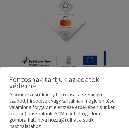
Fontosnak tartjuk az adatok
védelmét
A böngészési élmény fokozása, a személyre
2010-2026 Copyright - Falatozz.hu - Diston-line Kft.
szabott hirdetések vagy tartalmak megjelenítése,
valamint a forgalom elemzése érdekében sütiket
Pizza, gyros, hamburger, menük kedvező áron, egy helyen az összes
(cookie) használunk. A "Mindet elfogadom"
étterem ajánlata.
gombra kattintva hozzájárulhat a sütik
használatához.