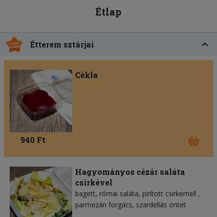
Étlap
Étterem sztárjai
Cékla
940 Ft
Hagyományos cézár saláta
csirkével
bagett
római saláta
pirított csirkemell
parmezán forgács
szardellás öntet