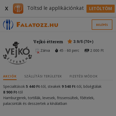
Töltsd le applikációnkat
X
LETÖLTÖM
BELÉPÉS
Vejkó étterem
3.9/5 (70+)
Zárva
45 - 60 perc
2 000 Ft
AKCIÓK
SZÁLLÍTÁSI TERÜLETEK
FIZETÉSI MÓDOK
Specialitások
5 440 Ft
-tól, steakek
9 540 Ft
-tól, bőségtálak
8 900 Ft
-tól
Hamburgerek, tortillák, levesek, frissensültek, főételek,
palacsinták és desszertek a kínálatban