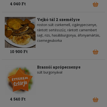
4 040 Ft
Vejkó tál 2 személyre
roston sült csirkemell, cigánypecsenye,
rántott sertésszűz, rántott camembert
sajt, rizs, hasábburgonya, áfonyamártás,
csemegeuborka
10 900 Ft
Brassói aprópecsenye
sült burgonyával
4 540 Ft