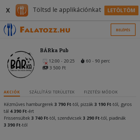
Töltsd le applikációnkat
X
LETÖLTÖM
BELÉPÉS
BÁRka Pub
12:00 - 20:25
60 - 90 perc
3 500 Ft
AKCIÓK
SZÁLLÍTÁSI TERÜLETEK
FIZETÉSI MÓDOK
Kézműves hamburgerek
3 790 Ft
-tól, pizzák
3 190 Ft
-tól, gyros
tál
4 390 Ft
-ért
Frissensültek
3 740 Ft
-tól, szendvicsek
3 290 Ft
-tól, piadinák
3 390 Ft
-tól