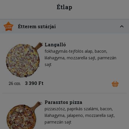
Étlap
Étterem sztárjai
Langalló
fokhagymás-tejfölös alap
bacon
lilahagyma
mozzarella sajt
parmezán
sajt
3 390 Ft
26 cm
Parasztos pizza
pizzaszósz
paprikás szalámi
bacon
lilahagyma
jalapeno
mozzarella sajt
parmezán sajt