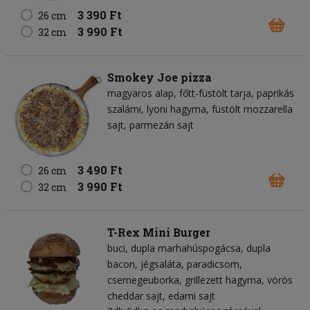
3 390 Ft
26 cm
3 990 Ft
32 cm
Smokey Joe pizza
magyaros alap
főtt-füstölt tarja
paprikás
szalámi
lyoni hagyma
füstölt mozzarella
sajt
parmezán sajt
3 490 Ft
26 cm
3 990 Ft
32 cm
T-Rex Mini Burger
buci
dupla marhahúspogácsa
dupla
bacon
jégsaláta
paradicsom
csemegeuborka
grillezett hagyma
vörös
cheddar sajt
edami sajt