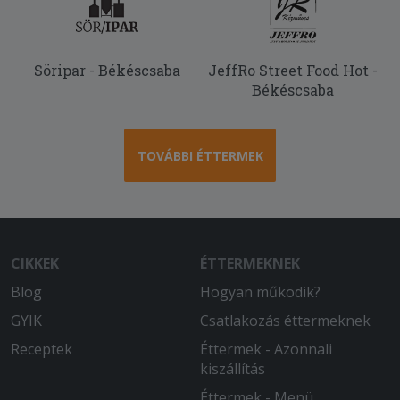
Söripar - Békéscsaba
JeffRo Street Food Hot -
Békéscsaba
TOVÁBBI ÉTTERMEK
CIKKEK
ÉTTERMEKNEK
Blog
Hogyan működik?
GYIK
Csatlakozás éttermeknek
Receptek
Éttermek - Azonnali
kiszállítás
Éttermek - Menü