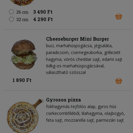
3 490 Ft
26 cm
4 290 Ft
32 cm
Cheeseburger Mini Burger
buci
marhahúspogácsa
jégsaláta
paradicsom
csemegeuborka
grillezett
hagyma
vörös cheddar sajt
edami sajt
6dkg-os marhahúspogácsával,
választható szósszal
1 890 Ft
Gyrosos pizza
fokhagymás-tejfölös alap
gyros hús
csirkecombfiléből
lilahagyma
olajbogyó
feta sajt
mozzarella sajt
parmezán sajt