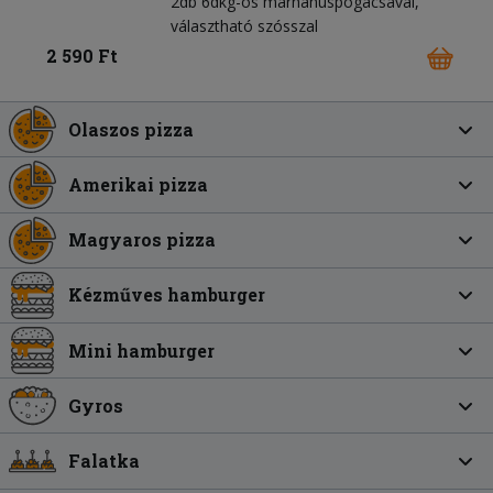
2db 6dkg-os marhahúspogácsával,
választható szósszal
2 590 Ft
Olaszos pizza
Amerikai pizza
Magyaros pizza
Kézműves hamburger
Mini hamburger
Gyros
Falatka