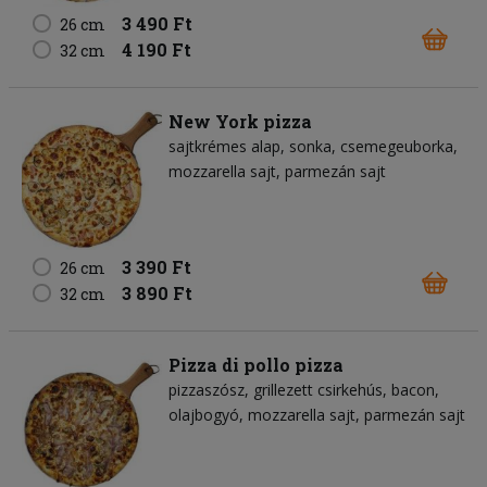
3 490 Ft
26 cm
4 190 Ft
32 cm
New York pizza
sajtkrémes alap
sonka
csemegeuborka
mozzarella sajt
parmezán sajt
3 390 Ft
26 cm
3 890 Ft
32 cm
Pizza di pollo pizza
pizzaszósz
grillezett csirkehús
bacon
olajbogyó
mozzarella sajt
parmezán sajt