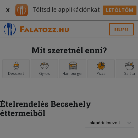
Töltsd le applikációnkat
X
LETÖLTÖM
BELÉPÉS
Mit szeretnél enni?
Desszert
Gyros
Hamburger
Pizza
Saláta
Ételrendelés Becsehely
éttermeiből