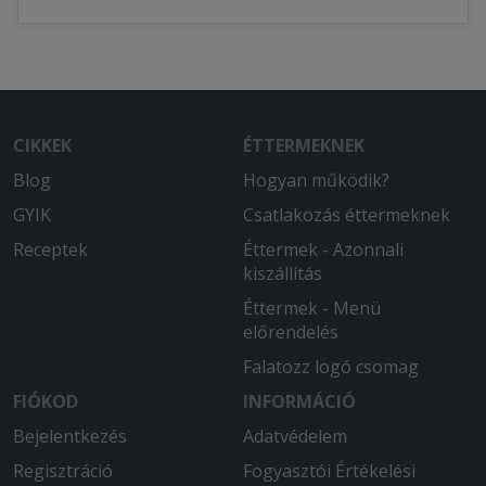
CIKKEK
ÉTTERMEKNEK
Blog
Hogyan működik?
GYIK
Csatlakozás éttermeknek
Receptek
Éttermek - Azonnali
kiszállítás
Éttermek - Menü
előrendelés
Falatozz logó csomag
FIÓKOD
INFORMÁCIÓ
Bejelentkezés
Adatvédelem
Regisztráció
Fogyasztói Értékelési