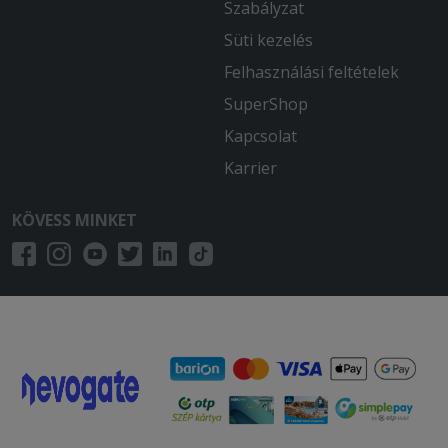
Szabályzat
Süti kezelés
Felhasználási feltételek
SuperShop
Kapcsolat
Karrier
KÖVESS MINKET