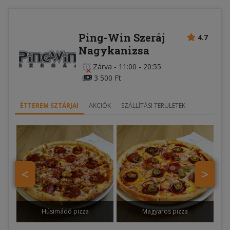
Ping-Win Szeráj
4.7
Nagykanizsa
Zárva
-
11:00 - 20:55
3 500 Ft
ÉTTEREM SZTÁRJAI
AKCIÓK
SZÁLLÍTÁSI TERÜLETEK
<
>
Húsimádó pizza
Magyaros pizza