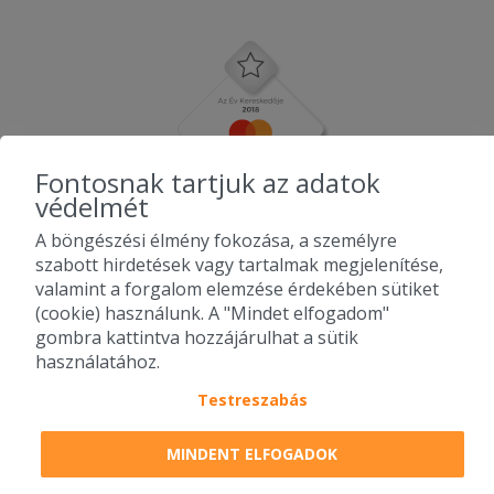
Fontosnak tartjuk az adatok
védelmét
A böngészési élmény fokozása, a személyre
szabott hirdetések vagy tartalmak megjelenítése,
valamint a forgalom elemzése érdekében sütiket
(cookie) használunk. A "Mindet elfogadom"
gombra kattintva hozzájárulhat a sütik
használatához.
Testreszabás
2010-2026 Copyright - Falatozz.hu - Diston-line Kft.
MINDENT ELFOGADOK
Pizza, gyros, hamburger, menük kedvező áron, egy helyen az összes
étterem ajánlata.
Lista szűrése