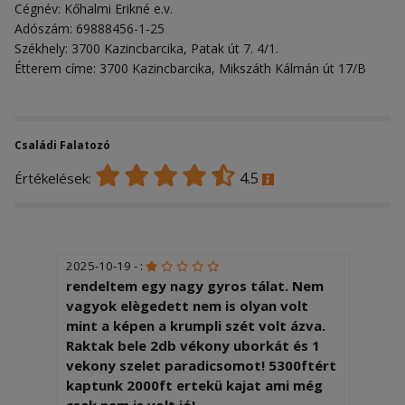
Cégnév: Kőhalmi Erikné e.v.
Adószám: 69888456-1-25
Székhely: 3700 Kazincbarcika, Patak út 7. 4/1.
Étterem címe: 3700 Kazincbarcika, Mikszáth Kálmán út 17/B
Családi Falatozó
4.5
Értékelések:
2025-10-19 - :
rendeltem egy nagy gyros tálat. Nem
vagyok elègedett nem is olyan volt
mint a képen a krumpli szét volt ázva.
Raktak bele 2db vékony uborkát és 1
vekony szelet paradicsomot! 5300ftért
kaptunk 2000ft ertekü kajat ami még
csak nem is volt jó!