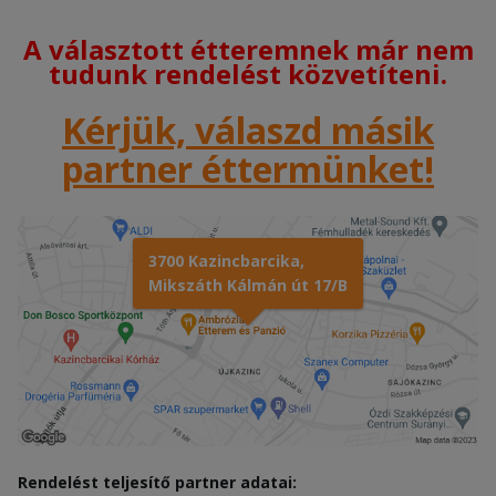
A választott étteremnek már nem
tudunk rendelést közvetíteni.
Kérjük, válaszd másik
partner éttermünket!
3700 Kazincbarcika,
Mikszáth Kálmán út 17/B
Rendelést teljesítő partner adatai: