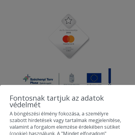
Fontosnak tartjuk az adatok
védelmét
A böngészési élmény fokozása, a személyre
2010-2026 Copyright - Falatozz.hu - Diston-line Kft.
szabott hirdetések vagy tartalmak megjelenítése,
valamint a forgalom elemzése érdekében sütiket
Pizza, gyros, hamburger, menük kedvező áron, egy helyen az összes
(cookie) használunk. A "Mindet elfogadom"
étterem ajánlata.