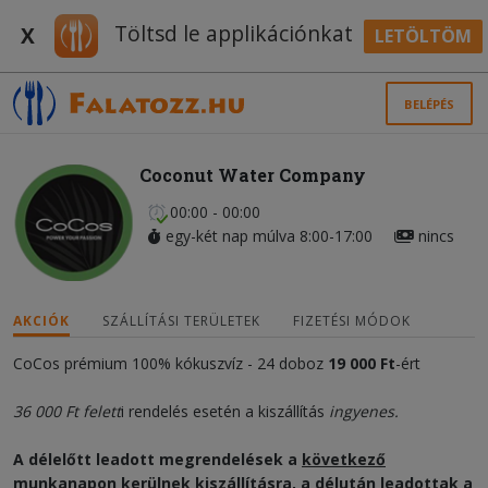
Töltsd le applikációnkat
X
LETÖLTÖM
BELÉPÉS
Coconut Water Company
00:00 - 00:00
egy-két nap múlva 8:00-17:00
nincs
AKCIÓK
SZÁLLÍTÁSI TERÜLETEK
FIZETÉSI MÓDOK
CoCos prémium 100% kókuszvíz - 24 doboz
19 000 Ft
-ért
36 000 Ft felett
i rendelés esetén a kiszállítás
ingyenes.
A délelőtt leadott megrendelések a
következő
munkanapon
kerülnek kiszállításra, a délután leadottak a