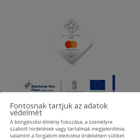
Fontosnak tartjuk az adatok
védelmét
A böngészési élmény fokozása, a személyre
2010-2026 Copyright - Falatozz.hu - Diston-line Kft.
szabott hirdetések vagy tartalmak megjelenítése,
valamint a forgalom elemzése érdekében sütiket
Pizza, gyros, hamburger, menük kedvező áron, egy helyen az összes