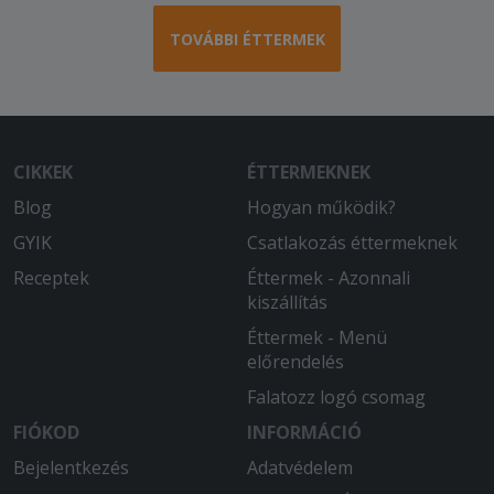
TOVÁBBI ÉTTERMEK
CIKKEK
ÉTTERMEKNEK
Blog
Hogyan működik?
GYIK
Csatlakozás éttermeknek
Receptek
Éttermek - Azonnali
kiszállítás
Éttermek - Menü
előrendelés
Falatozz logó csomag
FIÓKOD
INFORMÁCIÓ
Bejelentkezés
Adatvédelem