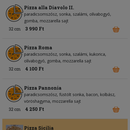
Pizza alla Diavolo II.
paradicsomszósz
sonka
szalámi
olívabogyó
gomba
mozzarella sajt
3 990 Ft
32 cm
Pizza Roma
paradicsomszósz
sonka
szalámi
kukorica
olívabogyó
gomba
mozzarella sajt
4 100 Ft
32 cm
Pizza Pannonia
paradicsomszósz
füstölt sonka
bacon
kolbász
vöröshagyma
mozzarella sajt
4 250 Ft
32 cm
Pizza Sicilia