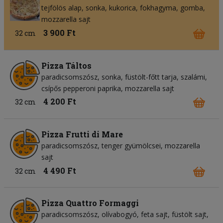
tejfölös alap
sonka
kukorica
fokhagyma
gomba
mozzarella sajt
3 900 Ft
32 cm
Pizza Táltos
paradicsomszósz
sonka
füstölt-főtt tarja
szalámi
csípős pepperoni paprika
mozzarella sajt
4 200 Ft
32 cm
Pizza Frutti di Mare
paradicsomszósz
tenger gyümölcsei
mozzarella
sajt
4 490 Ft
32 cm
Pizza Quattro Formaggi
paradicsomszósz
olívabogyó
feta sajt
füstölt sajt