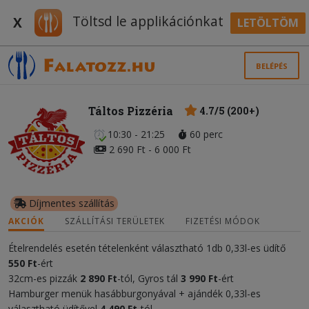
Töltsd le applikációnkat
X
LETÖLTÖM
BELÉPÉS
Táltos Pizzéria
4.7/5 (200+)
10:30 - 21:25
60 perc
2 690 Ft - 6 000 Ft
Díjmentes szállítás
AKCIÓK
SZÁLLÍTÁSI TERÜLETEK
FIZETÉSI MÓDOK
Ételrendelés esetén tételenként választható 1db 0,33l-es üdítő
550 Ft
-ért
32cm-es pizzák
2 890 Ft
-tól, Gyros tál
3 990 Ft
-ért
Hamburger menük hasábburgonyával + ajándék 0,33l-es
választható üdítővel
4 490 Ft
-tól