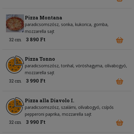
Pizza Montana
paradicsomszósz
sonka
kukorica
gomba
mozzarella sajt
3 890 Ft
32 cm
Pizza Tonno
paradicsomszósz
tonhal
vöröshagyma
olívabogyó
mozzarella sajt
3 990 Ft
32 cm
Pizza alla Diavolo I.
paradicsomszósz
szalámi
olívabogyó
csípős
pepperoni paprika
mozzarella sajt
3 990 Ft
32 cm