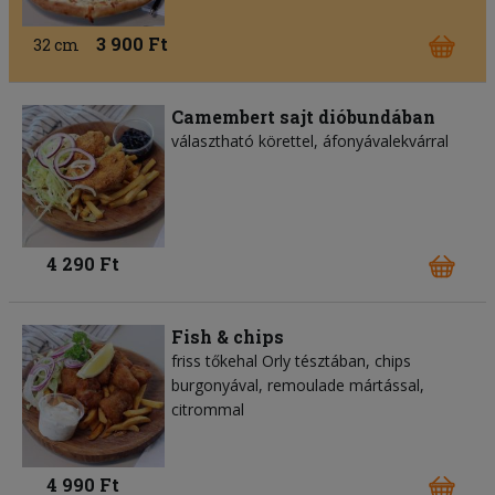
3 900 Ft
32 cm
Camembert sajt dióbundában
választható körettel, áfonyávalekvárral
4 290 Ft
Fish & chips
friss tőkehal Orly tésztában, chips
burgonyával, remoulade mártással,
citrommal
4 990 Ft