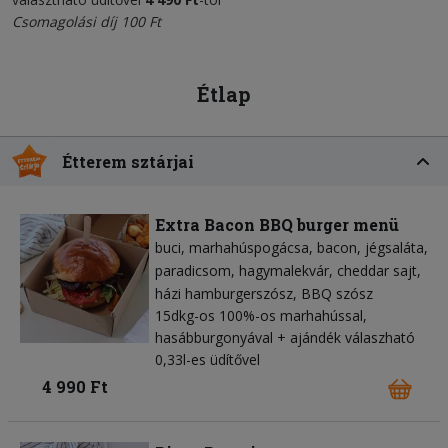
Csomagolási díj 100 Ft
Étlap
Étterem sztárjai
Extra Bacon BBQ burger menü
buci
marhahúspogácsa
bacon
jégsaláta
paradicsom
hagymalekvár
cheddar sajt
házi hamburgerszósz
BBQ szósz
15dkg-os 100%-os marhahússal,
hasábburgonyával + ajándék válaszható
0,33l-es üdítővel
4 990 Ft