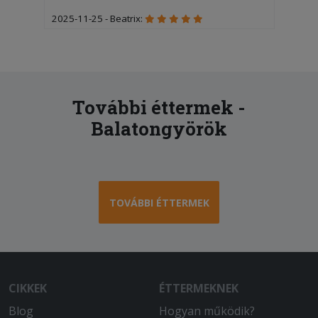
2025-11-25 - Beatrix:
Isteni finom pizzát kaptunk. Gyorsan
megérkezett. A futár a kérésnek
megfelelően hívott érkezéskor. Nagyon
kedves és korrekt volt. Csak ajánlani
tudom őket. Köszönjük!
További éttermek -
Balatongyörök
TOVÁBBI ÉTTERMEK
CIKKEK
ÉTTERMEKNEK
Blog
Hogyan működik?