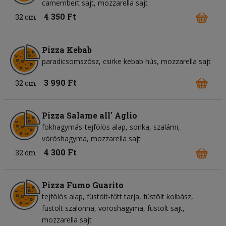
camembert sajt
mozzarella sajt
4 350 Ft
32 cm
Pizza Kebab
paradicsomszósz
csirke kebab hús
mozzarella sajt
3 990 Ft
32 cm
Pizza Salame all' Aglio
fokhagymás-tejfölös alap
sonka
szalámi
vöröshagyma
mozzarella sajt
4 300 Ft
32 cm
Pizza Fumo Guarito
tejfölös alap
füstölt-főtt tarja
füstölt kolbász
füstölt szalonna
vöröshagyma
füstölt sajt
mozzarella sajt