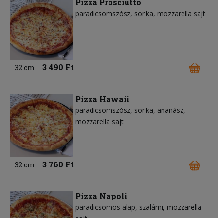
Pizza Prosciutto
paradicsomszósz
sonka
mozzarella sajt
3 490 Ft
32 cm
Pizza Hawaii
paradicsomszósz
sonka
ananász
mozzarella sajt
3 760 Ft
32 cm
Pizza Napoli
paradicsomos alap
szalámi
mozzarella