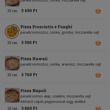
paradicsomszósz
sonka
mozzarella sajt
3 490 Ft
32 cm
Pizza Prosciutto e Funghi
paradicsomszósz
sonka
gomba
mozzarella sajt
3 590 Ft
32 cm
Pizza Hawaii
paradicsomszósz
sonka
ananász
mozzarella sajt
3 760 Ft
32 cm
Pizza Napoli
paradicsomos alap
szalámi
mozzarella sajt
Kérhető csípős pepperonival vagy anélkül
3 860 Ft
32 cm