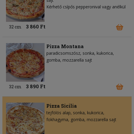
sajt
Kérhető csípős pepperonival vagy anélkül
3 860 Ft
32 cm
Pizza Montana
paradicsomszósz
sonka
kukorica
gomba
mozzarella sajt
3 890 Ft
32 cm
Pizza Sicilia
tejfölös alap
sonka
kukorica
fokhagyma
gomba
mozzarella sajt