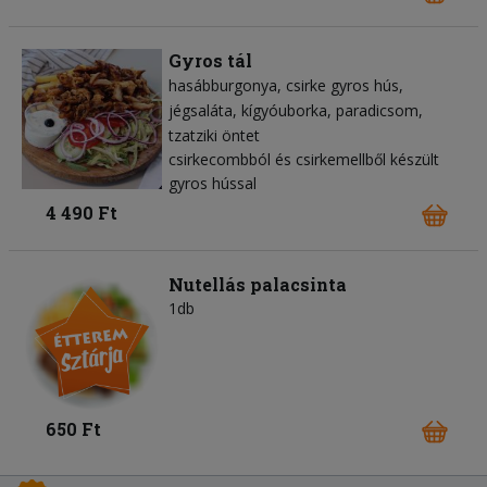
Gyros tál
hasábburgonya
csirke gyros hús
jégsaláta
kígyóuborka
paradicsom
tzatziki öntet
csirkecombból és csirkemellből készült
gyros hússal
4 490 Ft
Nutellás palacsinta
1db
650 Ft