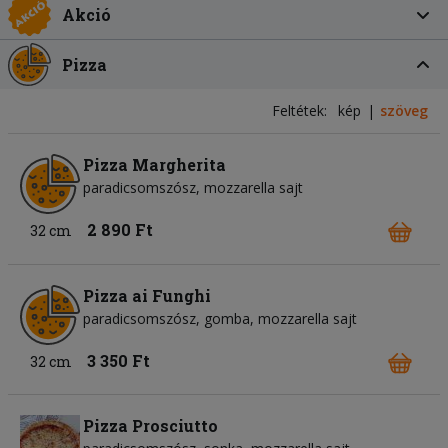
Akció
Pizza
Feltétek:
kép
szöveg
Pizza Margherita
paradicsomszósz
mozzarella sajt
2 890 Ft
32 cm
Pizza ai Funghi
paradicsomszósz
gomba
mozzarella sajt
3 350 Ft
32 cm
Pizza Prosciutto