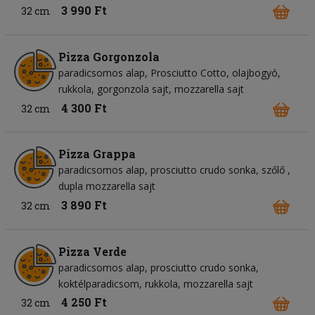
3 990 Ft
32 cm
Pizza Gorgonzola
paradicsomos alap
Prosciutto Cotto
olajbogyó
rukkola
gorgonzola sajt
mozzarella sajt
4 300 Ft
32 cm
Pizza Grappa
paradicsomos alap
prosciutto crudo sonka
szőlő
dupla mozzarella sajt
3 890 Ft
32 cm
Pizza Verde
paradicsomos alap
prosciutto crudo sonka
koktélparadicsom
rukkola
mozzarella sajt
4 250 Ft
32 cm