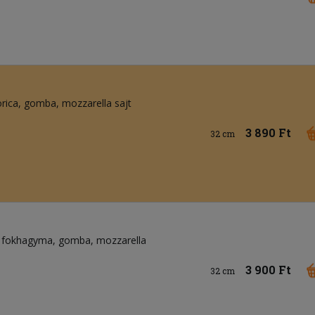
rica
gomba
mozzarella sajt
3 890 Ft
32 cm
fokhagyma
gomba
mozzarella
3 900 Ft
32 cm