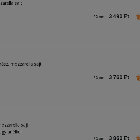
arella sajt
3 490 Ft
32 cm
nász
mozzarella sajt
3 760 Ft
32 cm
ozzarella sajt
agy anélkül
3 860 Ft
32 cm