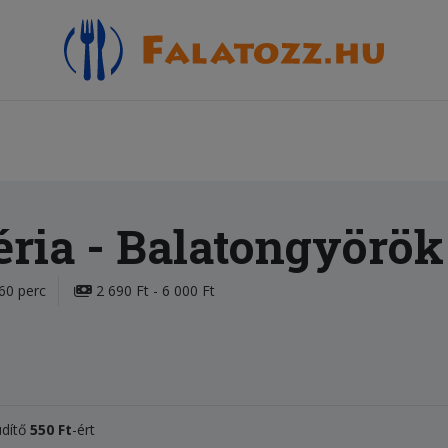
éria
- Balatongyörök
60 perc
2 690 Ft - 6 000 Ft
üdítő
550 Ft
-ért