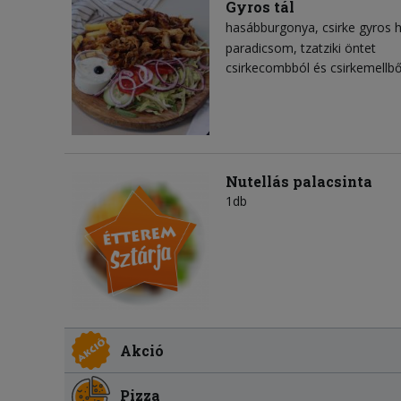
Gyros tál
hasábburgonya
csirke gyros 
paradicsom
tzatziki öntet
csirkecombból és csirkemellbő
Nutellás palacsinta
1db
Akció
Pizza