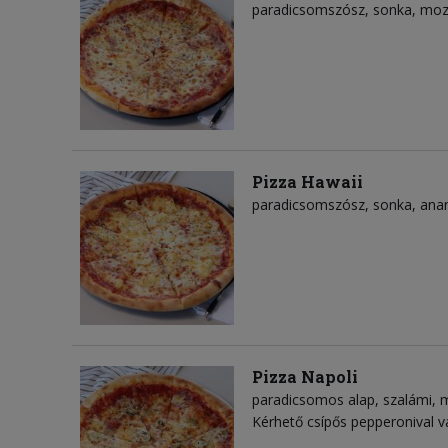
paradicsomszósz
sonka
mozz
Pizza Hawaii
paradicsomszósz
sonka
ana
Pizza Napoli
paradicsomos alap
szalámi
m
Kérhető csípős pepperonival v