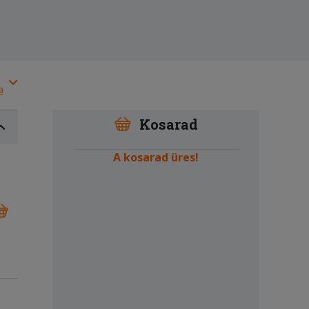
a
Kosarad
A kosarad üres!