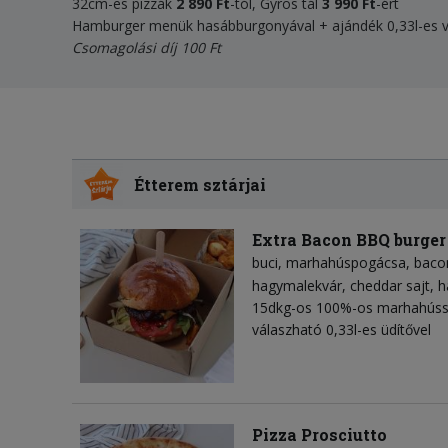
32cm-es pizzák
2 890 Ft
-tól, Gyros tál
3 990 Ft
-ért
Hamburger menük hasábburgonyával + ajándék 0,33l-es v
Csomagolási díj 100 Ft
Étterem sztárjai
Extra Bacon BBQ burge
buci
marhahúspogácsa
baco
hagymalekvár
cheddar sajt
h
15dkg-os 100%-os marhahússa
válaszható 0,33l-es üdítővel
Pizza Prosciutto