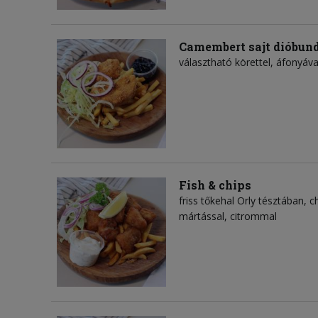
Camembert sajt dióbun
választható körettel, áfonyáva
Fish & chips
friss tőkehal Orly tésztában, 
mártással, citrommal