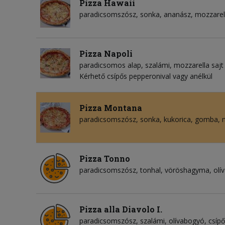
Pizza Hawaii
paradicsomszósz
sonka
ananász
mozzarell
Pizza Napoli
paradicsomos alap
szalámi
mozzarella sajt
Kérhető csípős pepperonival vagy anélkül
Pizza Montana
paradicsomszósz
sonka
kukorica
gomba
Pizza Tonno
paradicsomszósz
tonhal
vöröshagyma
olí
Pizza alla Diavolo I.
paradicsomszósz
szalámi
olívabogyó
csíp