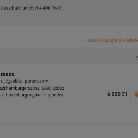
álasztható üdítővel
4 490 Ft
-tól
összes kategória kinyitás
r menü
n
jégsaláta
paradicsom
ázi hamburgerszósz
BBQ szósz
4 990 Ft
l, hasábburgonyával + ajándék