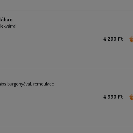
dában
lekvárral
4 290 Ft
chips burgonyával, remoulade
4 990 Ft