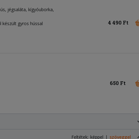
hús
jégsaláta
kígyóuborka
4 490 Ft
l készült gyros hússal
650 Ft
Feltétek:
képpel
szöveggel