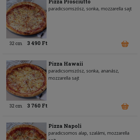
Pizza Prosciutto
paradicsomszósz
sonka
mozzarella sajt
3 490 Ft
32 cm
Pizza Hawaii
paradicsomszósz
sonka
ananász
mozzarella sajt
3 760 Ft
32 cm
Pizza Napoli
paradicsomos alap
szalámi
mozzarella