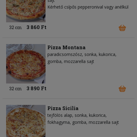
sajt
Kérhető csípős pepperonival vagy anélkül
3 860 Ft
32 cm
Pizza Montana
paradicsomszósz
sonka
kukorica
gomba
mozzarella sajt
3 890 Ft
32 cm
Pizza Sicilia
tejfölös alap
sonka
kukorica
fokhagyma
gomba
mozzarella sajt