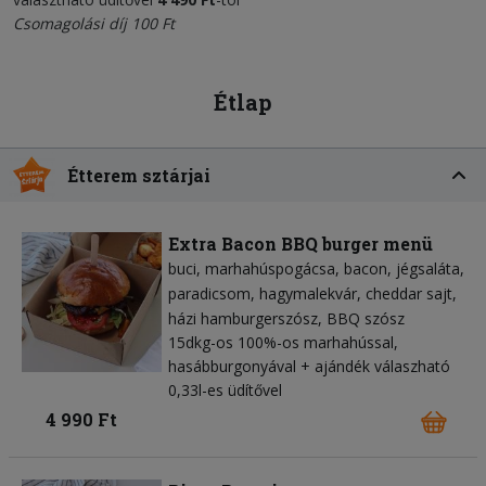
Csomagolási díj 100 Ft
Étlap
Étterem sztárjai
Extra Bacon BBQ burger menü
buci
marhahúspogácsa
bacon
jégsaláta
paradicsom
hagymalekvár
cheddar sajt
házi hamburgerszósz
BBQ szósz
15dkg-os 100%-os marhahússal,
hasábburgonyával + ajándék válaszható
0,33l-es üdítővel
4 990 Ft