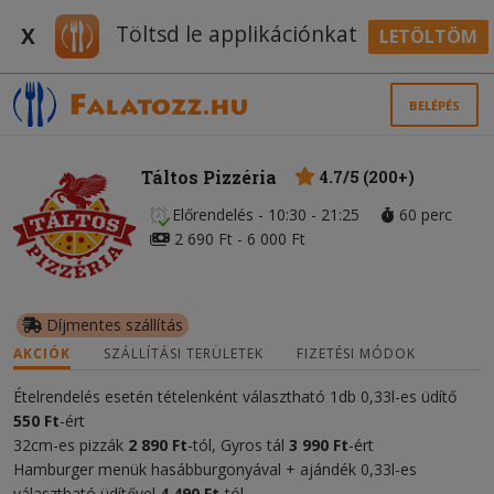
Töltsd le applikációnkat
X
LETÖLTÖM
BELÉPÉS
Táltos Pizzéria
4.7/5 (200+)
Előrendelés - 10:30 - 21:25
60 perc
2 690 Ft - 6 000 Ft
Díjmentes szállítás
AKCIÓK
SZÁLLÍTÁSI TERÜLETEK
FIZETÉSI MÓDOK
Ételrendelés esetén tételenként választható 1db 0,33l-es üdítő
550 Ft
-ért
32cm-es pizzák
2 890 Ft
-tól, Gyros tál
3 990 Ft
-ért
Hamburger menük hasábburgonyával + ajándék 0,33l-es
választható üdítővel
4 490 Ft
-tól