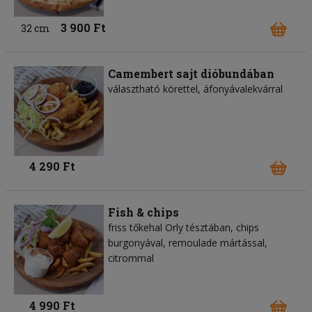
3 900 Ft
32 cm
Camembert sajt dióbundában
választható körettel, áfonyávalekvárral
4 290 Ft
Fish & chips
friss tőkehal Orly tésztában, chips
burgonyával, remoulade mártással,
citrommal
4 990 Ft