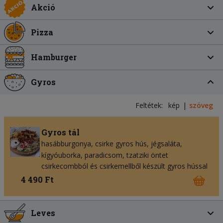
Akció
Pizza
Hamburger
Gyros
Feltétek:
kép
szöveg
Gyros tál
hasábburgonya
csirke gyros hús
jégsaláta
kígyóuborka
paradicsom
tzatziki öntet
csirkecombból és csirkemellből készült gyros hússal
4 490 Ft
Leves