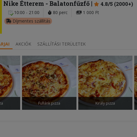
Nike Étterem
- Balatonfűzfő
4.8/5 (2000+)
10:00 - 21:00
80 perc
1 000 Ft
Díjmentes szállítás
RJAI
AKCIÓK
SZÁLLÍTÁSI TERÜLETEK
za
Fullánk pizza
Király pizza