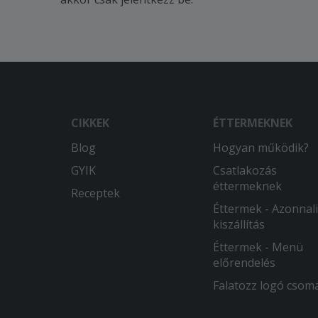
CIKKEK
ÉTTERMEKNEK
Blog
Hogyan működik?
GYIK
Csatlakozás
éttermeknek
Receptek
Éttermek - Azonnali
kiszállítás
Éttermek - Menü
előrendelés
Falatozz logó csom