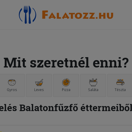
Mit szeretnél enni?
Gyros
Leves
Pizza
Saláta
Tészta
elés Balatonfűzfő éttermeibő