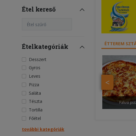
Étel kereső
Étel szűrő
ÉTTEREM SZTÁ
Ételkategóriák
Desszert
Gyros
Leves
<
Pizza
Saláta
Tészta
Falusi piz
Tortilla
Főétel
további kategóriák