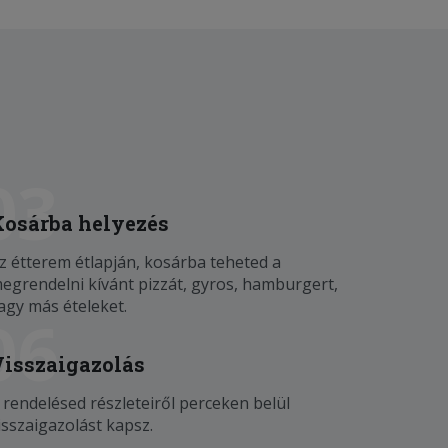
03
Kosárba helyezés
z étterem étlapján, kosárba teheted a
egrendelni kívánt pizzát, gyros, hamburgert,
agy más ételeket.
06
Visszaigazolás
 rendelésed részleteiről perceken belül
isszaigazolást kapsz.