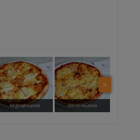
>
Négysajtos pizza
Son-Go-Ku pizza