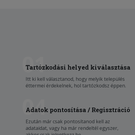
01
Tartózkodási helyed kiválasztása
Itt ki kell választanod, hogy melyik település
éttermei érdekelnek, hol tartózkodsz éppen.
04
Adatok pontosítása / Regisztráció
Ezután már csak pontosítanod kell az
adataidat, vagy ha már rendeltél egyszer,
akkor csak jelentkezz be.