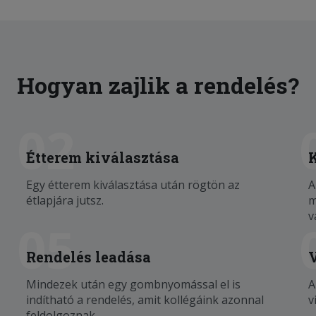
Hogyan zajlik a rendelés?
02
Étterem kiválasztása
Egy étterem kiválasztása után rögtön az
A
étlapjára jutsz.
m
v
05
Rendelés leadása
Mindezek után egy gombnyomással el is
A
indítható a rendelés, amit kollégáink azonnal
v
feldolgoznak.