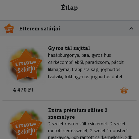
Étlap
Étterem sztárjai
Gyros tál sajttal
hasábburgonya
pita
gyros hús
csirkecombfiléből
paradicsom
pácolt
lilahagyma
trappista sajt
joghurtos
tzatziki
fokhagymás-joghurtos öntet
4 470 Ft
Extra prémium sültes 2
személyre
2 szelet roston sült csirkemell, 2 szelet
rántott sertésszelet, 2 szelet "monster"
pjeskavica, 6db rántott csirkemellcsík, 2db