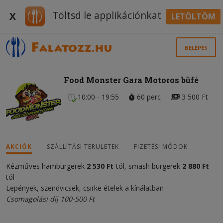
Töltsd le applikációnkat
X
LETÖLTÖM
BELÉPÉS
Food Monster Gara Motoros büfé
10:00 - 19:55
60 perc
3 500 Ft
AKCIÓK
SZÁLLÍTÁSI TERÜLETEK
FIZETÉSI MÓDOK
Kézműves hamburgerek
2 530 Ft
-tól, smash burgerek
2 880 Ft
-
tól
Lepények, szendvicsek, csirke ételek a kínálatban
Csomagolási díj 100-500 Ft