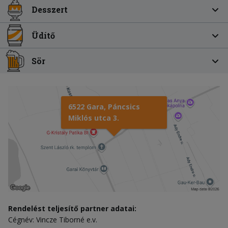
Desszert
Üdítő
Sör
6522 Gara, Páncsics
Miklós utca 3.
Rendelést teljesítő partner adatai:
Cégnév: Vincze Tiborné e.v.