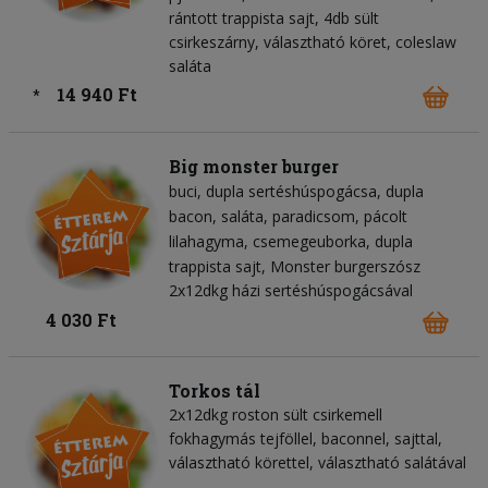
rántott trappista sajt, 4db sült
csirkeszárny, választható köret, coleslaw
saláta
14 940 Ft
*
Big monster burger
buci
dupla sertéshúspogácsa
dupla
bacon
saláta
paradicsom
pácolt
lilahagyma
csemegeuborka
dupla
trappista sajt
Monster burgerszósz
2x12dkg házi sertéshúspogácsával
4 030 Ft
Torkos tál
2x12dkg roston sült csirkemell
fokhagymás tejföllel, baconnel, sajttal,
választható körettel, választható salátával