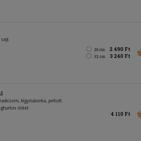
 sajt
2 490 Ft
26 cm
3 240 Ft
32 cm
al
radicsom
kígyóuborka
pirított
oghurtos öntet
4 110 Ft