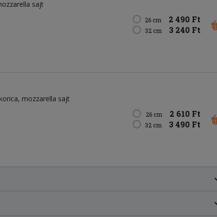
ozzarella sajt
2 490 Ft
26 cm
3 240 Ft
32 cm
korica
mozzarella sajt
2 610 Ft
26 cm
3 490 Ft
32 cm