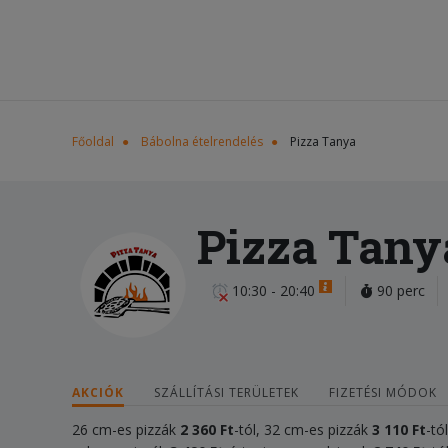
Főoldal
Bábolna ételrendelés
Pizza Tanya
Pizza Tany
10:30 - 20:40
90 perc
AKCIÓK
SZÁLLÍTÁSI TERÜLETEK
FIZETÉSI MÓDOK
26 cm-es pizzák
2 360 Ft
-tól, 32 cm-es pizzák
3 110 Ft
-tó