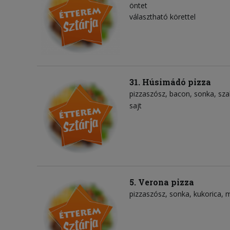
öntet
választható körettel
31. Húsimádó pizza
pizzaszósz
bacon
sonka
sza
sajt
5. Verona pizza
pizzaszósz
sonka
kukorica
m