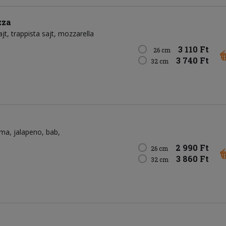
zza
ajt
trappista sajt
mozzarella
3 110 Ft
26 cm
3 740 Ft
32 cm
yma
jalapeno
bab
2 990 Ft
26 cm
3 860 Ft
32 cm