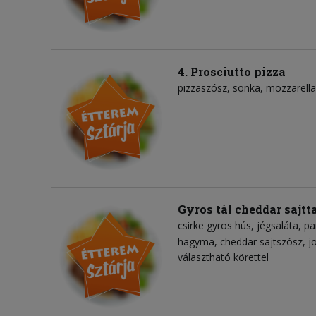
4. Prosciutto pizza
pizzaszósz
sonka
mozzarella
Gyros tál cheddar sajtt
csirke gyros hús
jégsaláta
pa
hagyma
cheddar sajtszósz
j
választható körettel