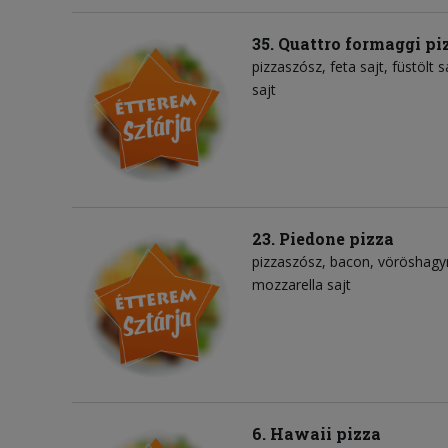
35. Quattro formaggi pi
pizzaszósz
feta sajt
füstölt s
sajt
23. Piedone pizza
pizzaszósz
bacon
vöröshag
mozzarella sajt
6. Hawaii pizza