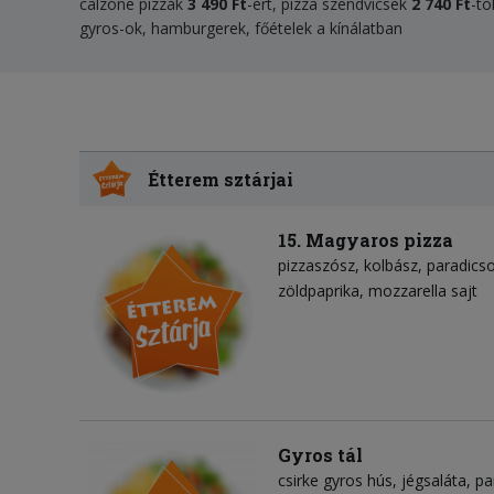
calzone pizzák
3 49
0 Ft
-ért, pizza szendvicsek
2 740 Ft
-tól
gyros-ok, hamburgerek, főételek a kínálatban
Étterem sztárjai
15. Magyaros pizza
pizzaszósz
kolbász
paradics
zöldpaprika
mozzarella sajt
Gyros tál
csirke gyros hús
jégsaláta
pa