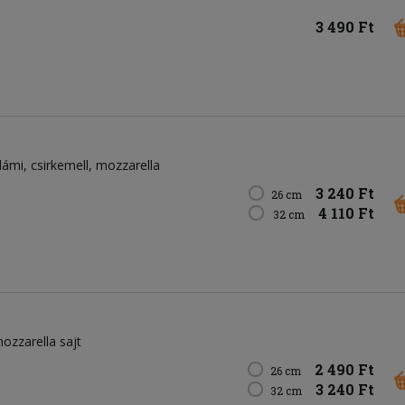
3 490 Ft
lámi
csirkemell
mozzarella
3 240 Ft
26 cm
4 110 Ft
32 cm
ozzarella sajt
2 490 Ft
26 cm
3 240 Ft
32 cm