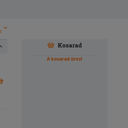
a
Kosarad
A kosarad üres!