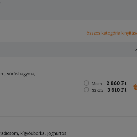
,
összes kategória kinyitás
om
vöröshagyma
2 860 Ft
26 cm
3 610 Ft
32 cm
radicsom
kígyóuborka
joghurtos