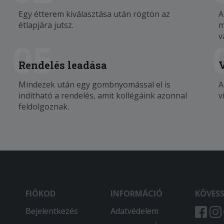
Egy étterem kiválasztása után rögtön az
A
étlapjára jutsz.
m
v
05
Rendelés leadása
Mindezek után egy gombnyomással el is
A
indítható a rendelés, amit kollégáink azonnal
v
feldolgoznak.
FIÓKOD
INFORMÁCIÓ
KÖVES
Bejelentkezés
Adatvédelem