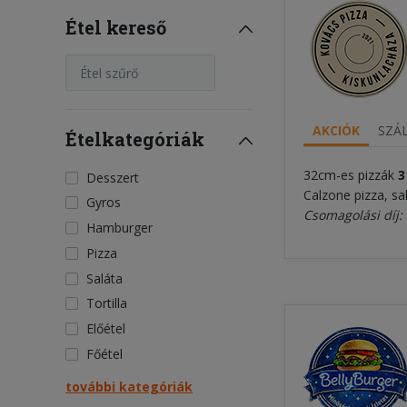
Étel kereső
Étel szűrő
AKCIÓK
SZÁL
Ételkategóriák
32cm-es pizzák
3
Desszert
Calzone pizza, sa
Gyros
Csomagolási díj: 
Hamburger
Pizza
Saláta
Tortilla
Előétel
Főétel
további kategóriák