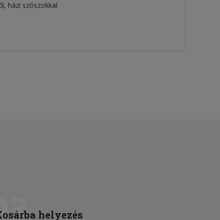
l, házi szószokkal
03
Kosárba helyezés