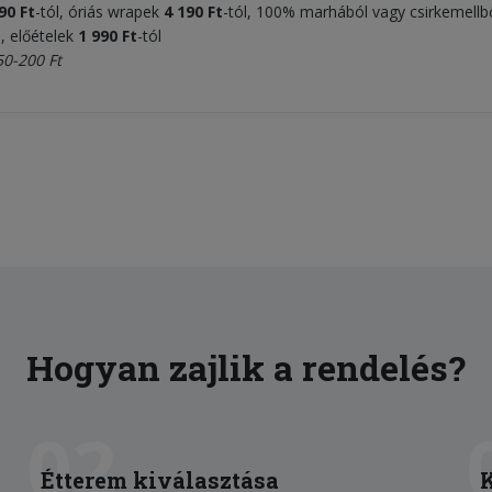
90 Ft
-tól, óriás wrapek
4 1
9
0 Ft
-tól, 100% marhából vagy csirkemellbő
l, előételek
1 99
0 Ft
-tól
50-200 Ft
Hogyan zajlik a rendelés?
02
Étterem kiválasztása