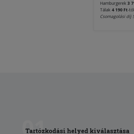
Hamburgerek
3 7
Tálak
4 1
9
0 Ft
-tó
Csomagolási díj 
01
Tartózkodási helyed kiválasztása