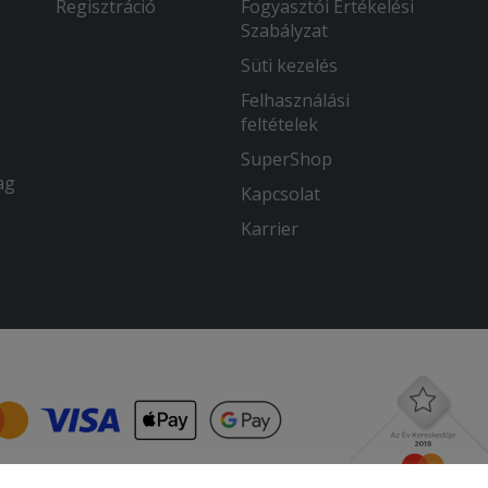
Regisztráció
Fogyasztói Értékelési
Szabályzat
Süti kezelés
Felhasználási
feltételek
SuperShop
ag
Kapcsolat
Karrier