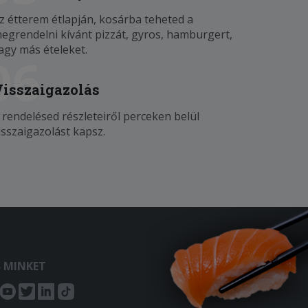
z étterem étlapján, kosárba teheted a
egrendelni kívánt pizzát, gyros, hamburgert,
agy más ételeket.
06
Visszaigazolás
 rendelésed részleteiről perceken belül
isszaigazolást kapsz.
S MINKET