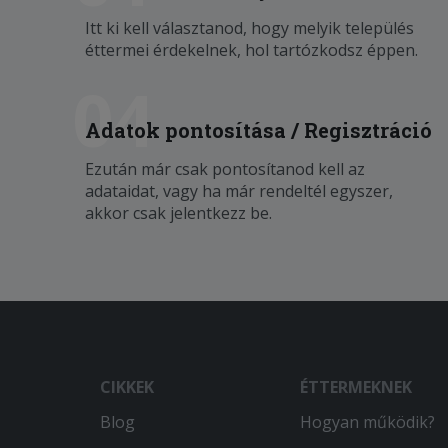
Itt ki kell választanod, hogy melyik település
éttermei érdekelnek, hol tartózkodsz éppen.
04
Adatok pontosítása / Regisztráció
Ezután már csak pontosítanod kell az
adataidat, vagy ha már rendeltél egyszer,
akkor csak jelentkezz be.
CIKKEK
ÉTTERMEKNEK
Blog
Hogyan működik?