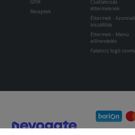
GYIK
Csatlakozás
éttermeknek
Receptek
Éttermek - Azonnali
kiszállítás
Éttermek - Menü
előrendelés
Falatozz logó csom