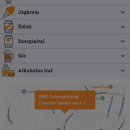
Jégkrém
Üdítő
Energiaital
Sör
Alkoholos ital
8900 Zalaegerszeg,
Csertán Sándor utca 1.