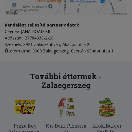
Rendelést teljesítő partner adatai:
Cégnév: JANA-ROAD Kft.
Adószám: 27784338-2-20
Székhely: 8921 Zalaszentiván, Akácos utca 26.
Étterem címe: 8900 Zalaegerszeg, Csertán Sándor utca 1.
További éttermek -
Zalaegerszeg
Pizza Boy
Kis Dani Pizzéria
KrokiBurger