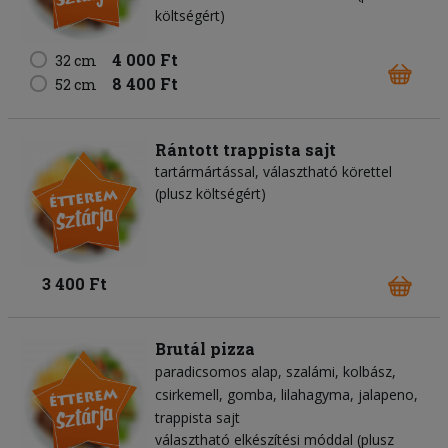
költségért)
4 000 Ft
32 cm
8 400 Ft
52 cm
Rántott trappista sajt
tartármártással, választható körettel
(plusz költségért)
3 400 Ft
Brutál pizza
paradicsomos alap
szalámi
kolbász
csirkemell
gomba
lilahagyma
jalapeno
trappista sajt
választható elkészítési móddal (plusz