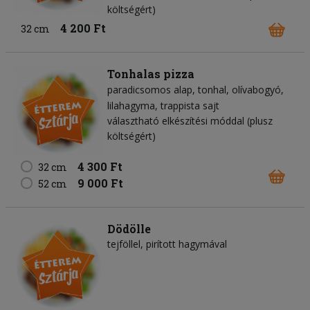
költségért)
4 200 Ft
32 cm
Tonhalas pizza
paradicsomos alap
tonhal
olívabogyó
lilahagyma
trappista sajt
választható elkészítési móddal (plusz
költségért)
4 300 Ft
32 cm
9 000 Ft
52 cm
Dödölle
tejföllel, pirított hagymával