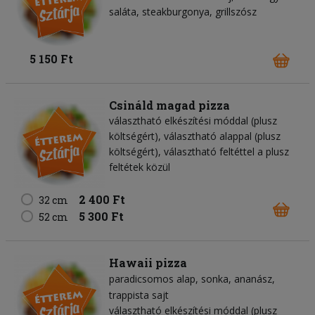
saláta, steakburgonya, grillszósz
5 150 Ft
Csináld magad pizza
választható elkészítési móddal (plusz
költségért), választható alappal (plusz
költségért), választható feltéttel a plusz
feltétek közül
2 400 Ft
32 cm
5 300 Ft
52 cm
Hawaii pizza
paradicsomos alap
sonka
ananász
trappista sajt
választható elkészítési móddal (plusz