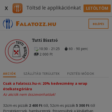
Töltsd le applikációnkat
X
LETÖLTÖM
BELÉPÉS
Tutti Bisztró
10:30 - 21:25
60 - 90 perc
2 000 Ft
AKCIÓK
SZÁLLÍTÁSI TERÜLETEK
FIZETÉSI MÓDOK
Csak a Falatozz.hu-n: 20% kedvezmény a wrap
ételkategóriára
Az akciók nem összevonhatóak!
32cm-es pizzák
2 400 Ft
-tól, 52cm-es pizzák
5 300 Ft
-tól
Pizzatekercsek, hamburgerek, frissensültek a kínálatban