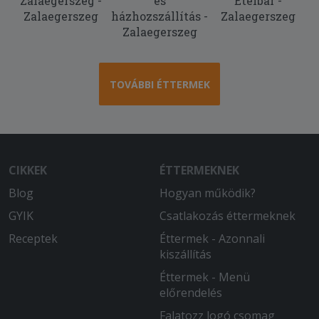
Zalaegerszeg -
és
Ételbár -
Zalaegerszeg
házhozszállítás -
Zalaegerszeg
Zalaegerszeg
TOVÁBBI ÉTTERMEK
CIKKEK
ÉTTERMEKNEK
Blog
Hogyan működik?
GYIK
Csatlakozás éttermeknek
Receptek
Éttermek - Azonnali
kiszállítás
Éttermek - Menü
előrendelés
Falatozz logó csomag