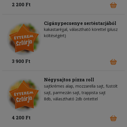
2 200 Ft
Cigánypecsenye sertéstarjából
kakastaréjjal, választható körettel (plusz
költéségért)
3 900 Ft
Négysajtos pizza roll
sajtkrémes alap
mozzarella sajt
füstölt
sajt
parmezán sajt
trappista sajt
8db, választható 2db öntettel
4 200 Ft