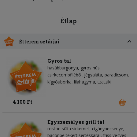
Étlap
Étterem sztárjai
Gyros tál
hasábburgonya
gyros hús
csirkecombfiléből
jégsaláta
paradicsom
kígyóuborka
lilahagyma
tzatziki
4 100 Ft
Egyszemélyes grill tál
roston sült csirkemell, cigánypecsenye,
baconbe tekert sertéskaraj, friss vegyes