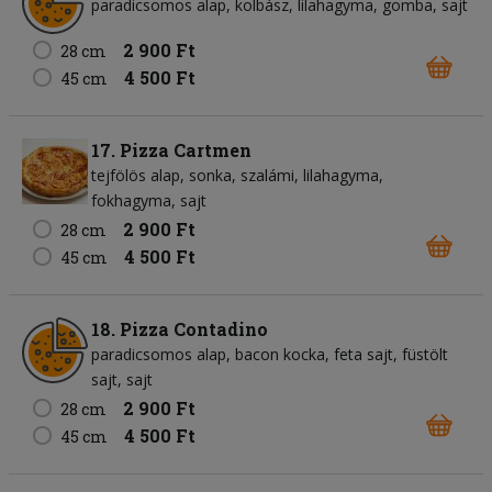
paradicsomos alap
kolbász
lilahagyma
gomba
sajt
2 900 Ft
28 cm
4 500 Ft
45 cm
17. Pizza Cartmen
tejfölös alap
sonka
szalámi
lilahagyma
fokhagyma
sajt
2 900 Ft
28 cm
4 500 Ft
45 cm
18. Pizza Contadino
paradicsomos alap
bacon kocka
feta sajt
füstölt
sajt
sajt
2 900 Ft
28 cm
4 500 Ft
45 cm