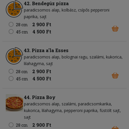
42. Bendegúz pizza
paradicsomos alap
kolbász
csípős pepperoni
paprika
sajt
2 900 Ft
28 cm
4 500 Ft
45 cm
43. Pizza a'la Esses
paradicsomos alap
bolognai ragu
szalámi
kukorica
lilahagyma
sajt
2 900 Ft
28 cm
4 500 Ft
45 cm
44. Pizza Boy
paradicsomos alap
szalámi
paradicsomkarika
kukorica
lilahagyma
pepperoni paprika
füstölt sajt
sajt
2 900 Ft
28 cm