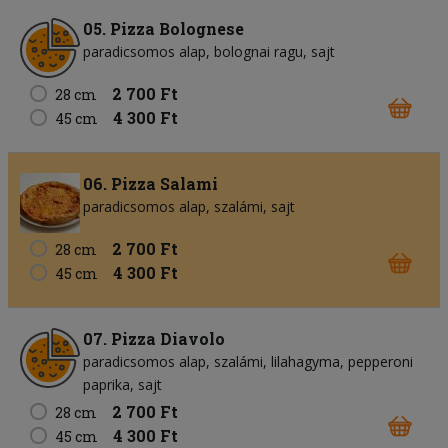
05. Pizza Bolognese
paradicsomos alap
bolognai ragu
sajt
2 700 Ft
28 cm
4 300 Ft
45 cm
06. Pizza Salami
paradicsomos alap
szalámi
sajt
2 700 Ft
28 cm
4 300 Ft
45 cm
07. Pizza Diavolo
paradicsomos alap
szalámi
lilahagyma
pepperoni
paprika
sajt
2 700 Ft
28 cm
4 300 Ft
45 cm