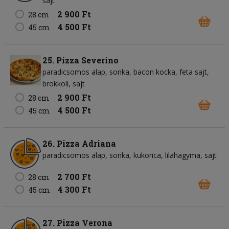
sajt
2 900 Ft
28 cm
4 500 Ft
45 cm
25. Pizza Severino
paradicsomos alap
sonka
bacon kocka
feta sajt
brokkoli
sajt
2 900 Ft
28 cm
4 500 Ft
45 cm
26. Pizza Adriana
paradicsomos alap
sonka
kukorica
lilahagyma
sajt
2 700 Ft
28 cm
4 300 Ft
45 cm
27. Pizza Verona