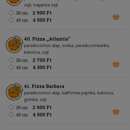
sajt
trappista sajt
2 900 Ft
28 cm
4 500 Ft
45 cm
40. Pizza ,,Atlantis"
paradicsomos alap
sonka
paradicsomkarika
kukorica
sajt
2 700 Ft
28 cm
4 300 Ft
45 cm
41. Pizza Barbara
paradicsomos alap
kaliforniai paprika
kukorica
gomba
sajt
2 900 Ft
28 cm
4 500 Ft
45 cm