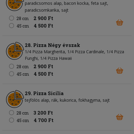
paradicsomos alap
bacon kocka
feta sajt
paradicsomkarika
sajt
2 900 Ft
28 cm
4 500 Ft
45 cm
28. Pizza Négy évszak
1/4 Pizza Margherita, 1/4 Pizza Cardinale, 1/4 Pizza
Funghi, 1/4 Pizza Hawaii
2 900 Ft
28 cm
4 500 Ft
45 cm
29. Pizza Sicilia
tejfölös alap
rák
kukorica
fokhagyma
sajt
3 200 Ft
28 cm
4 700 Ft
45 cm