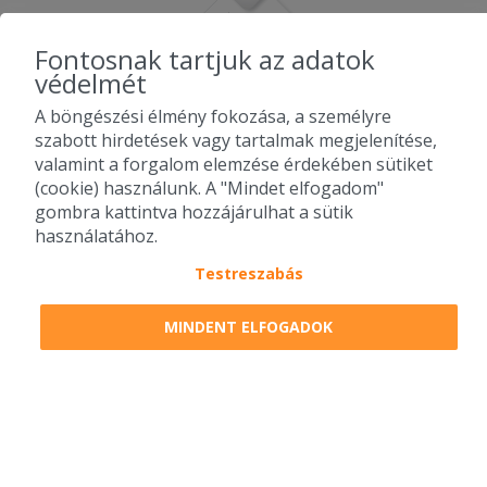
2025-11-01 - László:
Fontosnak tartjuk az adatok
Legjobb pizza a városban!
védelmét
2025-10-24 - Eliza:
A böngészési élmény fokozása, a személyre
Finom volt ! Gyors kiszolgálás!
szabott hirdetések vagy tartalmak megjelenítése,
valamint a forgalom elemzése érdekében sütiket
(cookie) használunk. A "Mindet elfogadom"
Továbbiak betöltése...
gombra kattintva hozzájárulhat a sütik
használatához.
Testreszabás
2010-2026 Copyright - Falatozz.hu - Diston-line Kft.
MINDENT ELFOGADOK
Pizza, gyros, hamburger, menük kedvező áron, egy helyen az összes
étterem ajánlata.
0
tétel a kosárban
Megrendelem
Megrendelem
0 Ft