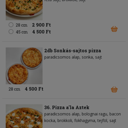
2 900 Ft
28 cm
4 500 Ft
45 cm
2db Sonkás-sajtos pizza
paradicsomos alap
sonka
sajt
4 500 Ft
28 cm
36. Pizza a'la Aztek
paradicsomos alap
bolognai ragu
bacon
kocka
brokkoli
fokhagyma
tejföl
sajt