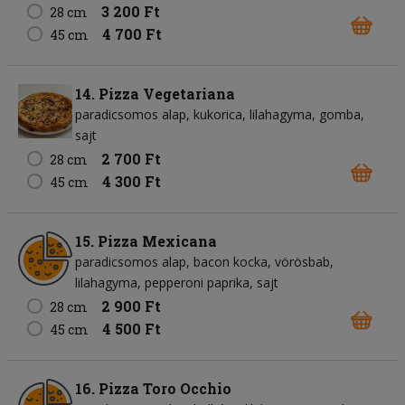
3 200 Ft
28 cm
4 700 Ft
45 cm
14. Pizza Vegetariana
paradicsomos alap
kukorica
lilahagyma
gomba
sajt
2 700 Ft
28 cm
4 300 Ft
45 cm
15. Pizza Mexicana
paradicsomos alap
bacon kocka
vörösbab
lilahagyma
pepperoni paprika
sajt
2 900 Ft
28 cm
4 500 Ft
45 cm
16. Pizza Toro Occhio