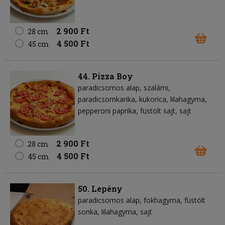
2 900 Ft
28 cm
4 500 Ft
45 cm
44. Pizza Boy
paradicsomos alap
szalámi
paradicsomkarika
kukorica
lilahagyma
pepperoni paprika
füstölt sajt
sajt
2 900 Ft
28 cm
4 500 Ft
45 cm
50. Lepény
paradicsomos alap
fokhagyma
füstölt
sonka
lilahagyma
sajt