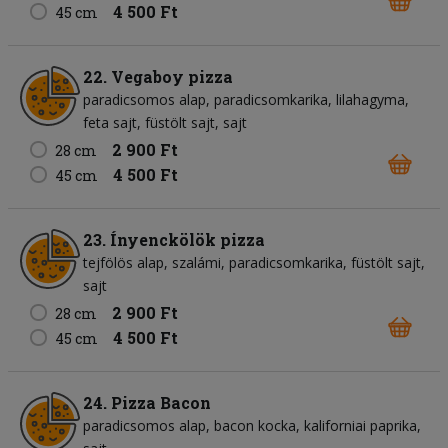
4 500 Ft
45 cm
22. Vegaboy pizza
paradicsomos alap
paradicsomkarika
lilahagyma
feta sajt
füstölt sajt
sajt
2 900 Ft
28 cm
4 500 Ft
45 cm
23. Ínyenckölök pizza
tejfölös alap
szalámi
paradicsomkarika
füstölt sajt
sajt
2 900 Ft
28 cm
4 500 Ft
45 cm
24. Pizza Bacon
paradicsomos alap
bacon kocka
kaliforniai paprika