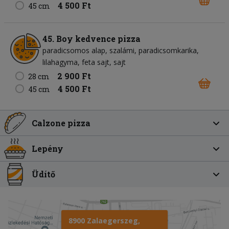
4 500 Ft
45 cm
45. Boy kedvence pizza
paradicsomos alap
szalámi
paradicsomkarika
lilahagyma
feta sajt
sajt
2 900 Ft
28 cm
4 500 Ft
45 cm
Calzone pizza
Lepény
Üdítő
8900 Zalaegerszeg,