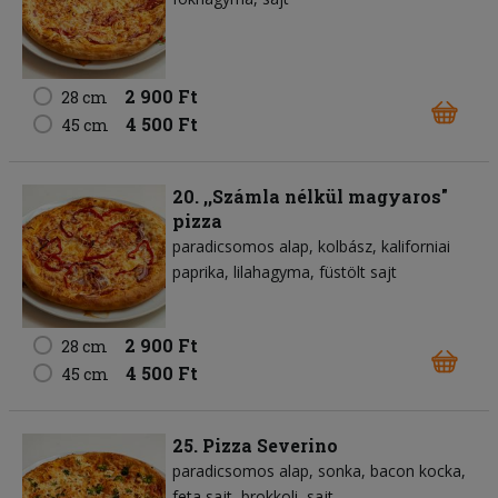
2 900 Ft
28 cm
4 500 Ft
45 cm
20. ,,Számla nélkül magyaros"
pizza
paradicsomos alap
kolbász
kaliforniai
paprika
lilahagyma
füstölt sajt
2 900 Ft
28 cm
4 500 Ft
45 cm
25. Pizza Severino
paradicsomos alap
sonka
bacon kocka
feta sajt
brokkoli
sajt