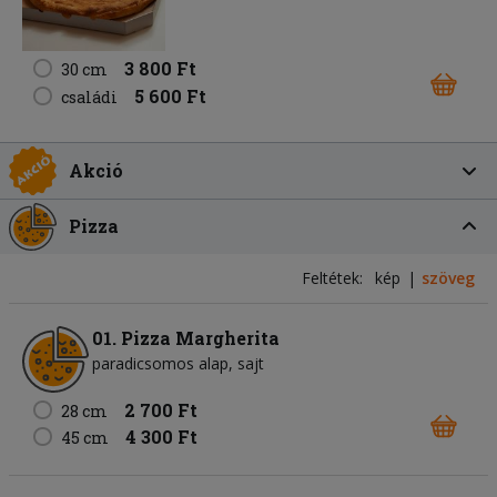
3 800 Ft
30 cm
5 600 Ft
családi
Akció
Pizza
Feltétek:
kép
szöveg
01. Pizza Margherita
paradicsomos alap
sajt
2 700 Ft
28 cm
4 300 Ft
45 cm