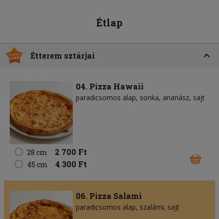
Étlap
Étterem sztárjai
04. Pizza Hawaii
paradicsomos alap
sonka
ananász
sajt
2 700 Ft
28 cm
4 300 Ft
45 cm
06. Pizza Salami
paradicsomos alap
szalámi
sajt