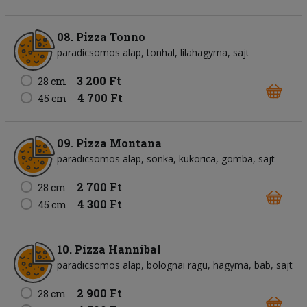
08. Pizza Tonno
paradicsomos alap
tonhal
lilahagyma
sajt
3 200 Ft
28 cm
4 700 Ft
45 cm
09. Pizza Montana
paradicsomos alap
sonka
kukorica
gomba
sajt
2 700 Ft
28 cm
4 300 Ft
45 cm
10. Pizza Hannibal
paradicsomos alap
bolognai ragu
hagyma
bab
sajt
2 900 Ft
28 cm