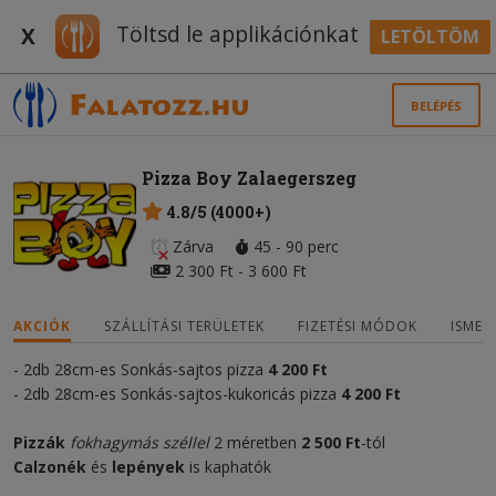
Töltsd le applikációnkat
X
LETÖLTÖM
BELÉPÉS
Pizza Boy Zalaegerszeg
4.8/5 (4000+)
Zárva
45 - 90 perc
2 300 Ft - 3 600 Ft
AKCIÓK
SZÁLLÍTÁSI TERÜLETEK
FIZETÉSI MÓDOK
ISMER
- 2db 28cm-es Sonkás-sajtos pizza
4 200 Ft
- 2db 28cm-es Sonkás-sajtos-kukoricás pizza
4 200 Ft
Pizzák
fokhagymás széllel
2 méretben
2 500 Ft
-tól
Calzonék
és
lepények
is kaphatók