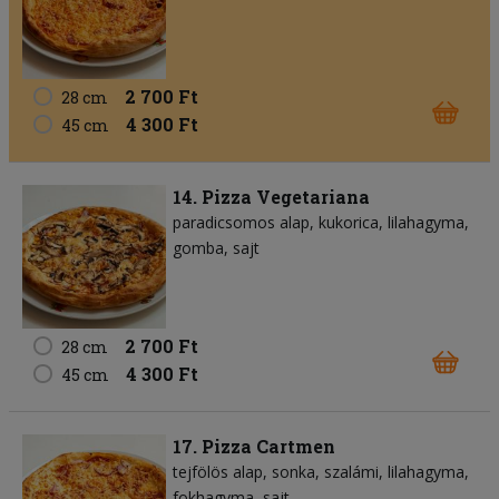
2 700 Ft
28 cm
4 300 Ft
45 cm
14. Pizza Vegetariana
paradicsomos alap
kukorica
lilahagyma
gomba
sajt
2 700 Ft
28 cm
4 300 Ft
45 cm
17. Pizza Cartmen
tejfölös alap
sonka
szalámi
lilahagyma
fokhagyma
sajt