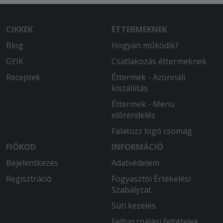
2026-05-09 - Barbara:
CIKKEK
ÉTTERMEKNEK
Szeretem a pizzajujukat izletes bőséges
es eddig ők a leggyorsabb és
Blog
Hogyan működik?
korrektebb pizzéria számomra.A
GYIK
Csatlakozás éttermeknek
futàrok a legjobbak köszönöm hogy
innen rendelhetek és vannak
Receptek
Éttermek - Azonnali
kiszállítás
2026-04-23 - Katalin:
Éttermek - Menü
Finom volt
előrendelés
Falatozz logó csomag
2026-04-08 - Barbara:
Ez a pizzéria a legjobb mind minőségben
FIÓKOD
INFORMÁCIÓ
árban és szállítási időben köszönjük
Bejelentkezés
Adatvédelem
nagyon finom volt
Regisztráció
Fogyasztói Értékelési
2026-03-30 - :
Szabályzat
Szuper gyors és kedves hozzá állás!
Süti kezelés
2026-02-21 - Péter:
Felhasználási feltételek