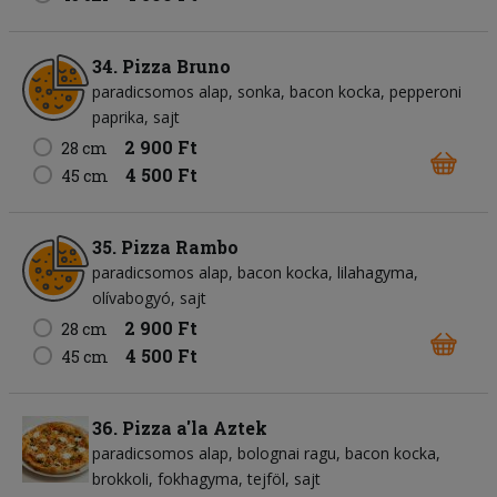
34. Pizza Bruno
paradicsomos alap
sonka
bacon kocka
pepperoni
paprika
sajt
2 900 Ft
28 cm
4 500 Ft
45 cm
35. Pizza Rambo
paradicsomos alap
bacon kocka
lilahagyma
olívabogyó
sajt
2 900 Ft
28 cm
4 500 Ft
45 cm
36. Pizza a'la Aztek
paradicsomos alap
bolognai ragu
bacon kocka
brokkoli
fokhagyma
tejföl
sajt