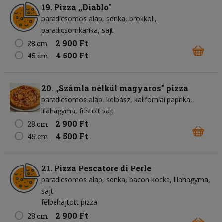
19. Pizza ,,Diablo"
paradicsomos alap
sonka
brokkoli
paradicsomkarika
sajt
2 900 Ft
28 cm
4 500 Ft
45 cm
20. ,,Számla nélkül magyaros" pizza
paradicsomos alap
kolbász
kaliforniai paprika
lilahagyma
füstölt sajt
2 900 Ft
28 cm
4 500 Ft
45 cm
21. Pizza Pescatore di Perle
paradicsomos alap
sonka
bacon kocka
lilahagyma
sajt
félbehajtott pizza
2 900 Ft
28 cm