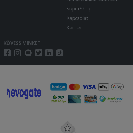
Minden gyorsan és rendben ment.
SuperShop
2026-01-03 - :
Kapcsolat
Szuper gyors házhoz kihozatal. Kedves
Karrier
futárok!
KÖVESS MINKET
2025-12-11 - Barbara:
Mindennel teljesen elégedett voltam
ilyen gyors kiszállításban még sosem
volt részem köszönöm szépen
2025-12-10 - Judit:
Nagyon finom a pizzájuk, mindig tőlük
rendelek. Kiszállítás is rendben van.
2025-11-15 - Judit:
Nagyon finom volt mindegyik pizza.
2025-11-03 - Krisztina:
Finom volt,mint mindig!!