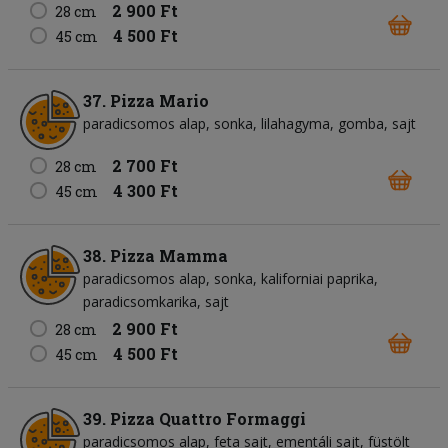
2 900 Ft
28 cm
4 500 Ft
45 cm
37. Pizza Mario
paradicsomos alap
sonka
lilahagyma
gomba
sajt
2 700 Ft
28 cm
4 300 Ft
45 cm
38. Pizza Mamma
paradicsomos alap
sonka
kaliforniai paprika
paradicsomkarika
sajt
2 900 Ft
28 cm
4 500 Ft
45 cm
39. Pizza Quattro Formaggi
paradicsomos alap
feta sajt
ementáli sajt
füstölt