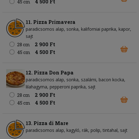
4 500 Ft
45 cm
11. Pizza Primavera
paradicsomos alap
sonka
kaliforniai paprika
kapor
sajt
2 900 Ft
28 cm
4 500 Ft
45 cm
12. Pizza Don Papa
paradicsomos alap
sonka
szalámi
bacon kocka
lilahagyma
pepperoni paprika
sajt
2 900 Ft
28 cm
4 500 Ft
45 cm
13. Pizza di Mare
paradicsomos alap
kagyló
rák
polip
tintahal
sajt