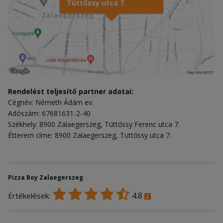
Tüttőssy utca 7.
Rendelést teljesítő partner adatai:
Cégnév: Németh Ádám ev.
Adószám: 67681631-2-40
Székhely: 8900 Zalaegerszeg, Tüttőssy Ferenc utca 7.
Étterem címe: 8900 Zalaegerszeg, Tüttőssy utca 7.
Pizza Boy Zalaegerszeg
4.8
Értékelések: