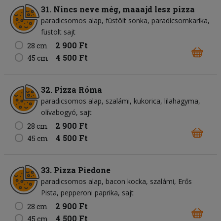
31. Nincs neve még, maaajd lesz pizza
paradicsomos alap
füstölt sonka
paradicsomkarika
füstölt sajt
2 900 Ft
28 cm
4 500 Ft
45 cm
32. Pizza Róma
paradicsomos alap
szalámi
kukorica
lilahagyma
olívabogyó
sajt
2 900 Ft
28 cm
4 500 Ft
45 cm
33. Pizza Piedone
paradicsomos alap
bacon kocka
szalámi
Erős
Pista
pepperoni paprika
sajt
2 900 Ft
28 cm
4 500 Ft
45 cm