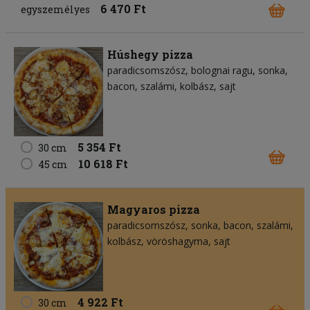
6 470 Ft
egyszemélyes
Húshegy pizza
paradicsomszósz
bolognai ragu
sonka
bacon
szalámi
kolbász
sajt
5 354 Ft
30 cm
10 618 Ft
45 cm
Magyaros pizza
paradicsomszósz
sonka
bacon
szalámi
kolbász
vöröshagyma
sajt
4 922 Ft
30 cm