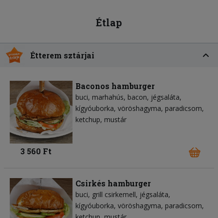
Étlap
Étterem sztárjai
Baconos hamburger
buci
marhahús
bacon
jégsaláta
kígyóuborka
vöröshagyma
paradicsom
ketchup
mustár
3 560 Ft
Csirkés hamburger
buci
grill csirkemell
jégsaláta
kígyóuborka
vöröshagyma
paradicsom
ketchup
mustár