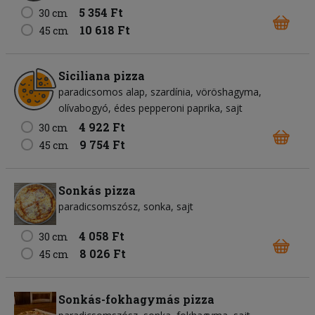
5 354 Ft
30 cm
10 618 Ft
45 cm
Siciliana pizza
paradicsomos alap
szardínia
vöröshagyma
olívabogyó
édes pepperoni paprika
sajt
4 922 Ft
30 cm
9 754 Ft
45 cm
Sonkás pizza
paradicsomszósz
sonka
sajt
4 058 Ft
30 cm
8 026 Ft
45 cm
Sonkás-fokhagymás pizza