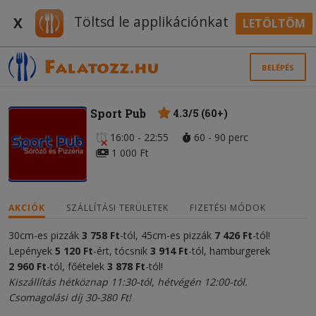
Töltsd le applikációnkat
X
LETÖLTÖM
BELÉPÉS
Sport Pub
4.3/5 (60+)
16:00 - 22:55
60 - 90 perc
1 000 Ft
AKCIÓK
SZÁLLÍTÁSI TERÜLETEK
FIZETÉSI MÓDOK
30cm-es pizzák
3 758 Ft
-tól, 45cm-es pizzák
7 426 Ft
-tól!
Lepények
5 120 Ft
-ért, tócsnik
3 914 Ft
-tól, hamburgerek
2 960 Ft
-tól, főételek
3 878 Ft
-tól!
Kiszállítás hétköznap 11:30-tól, hétvégén 12:00-tól.
Csomagolási díj 30-380 Ft!