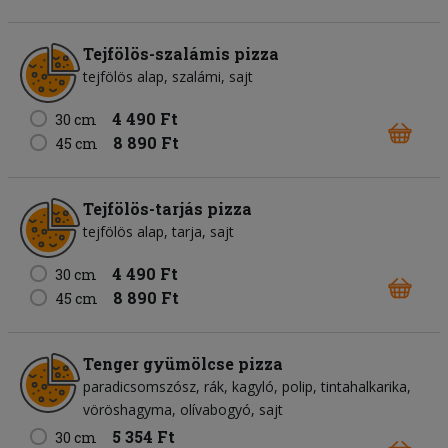
Tejfölös-szalámis pizza
tejfölös alap
szalámi
sajt
4 490 Ft
30 cm
8 890 Ft
45 cm
Tejfölös-tarjás pizza
tejfölös alap
tarja
sajt
4 490 Ft
30 cm
8 890 Ft
45 cm
Tenger gyümölcse pizza
paradicsomszósz
rák
kagyló
polip
tintahalkarika
vöröshagyma
olívabogyó
sajt
5 354 Ft
30 cm