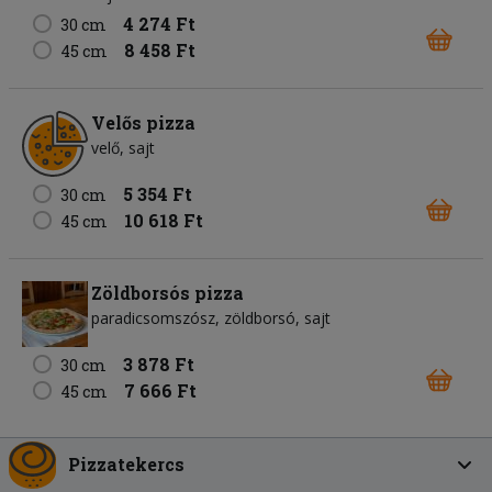
4 274 Ft
30 cm
8 458 Ft
45 cm
Velős pizza
velő
sajt
5 354 Ft
30 cm
10 618 Ft
45 cm
Zöldborsós pizza
paradicsomszósz
zöldborsó
sajt
3 878 Ft
30 cm
7 666 Ft
45 cm
Pizzatekercs