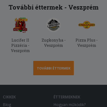
További éttermek - Veszprém
Lucifer II
Zugkonyha -
Pizza Plus -
Pizzéria -
Veszprém
Veszprém
Veszprém
TOVÁBBI ÉTTERMEK
CIKKEK
ÉTTERMEKNEK
Blog
Hogyan működik?