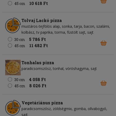
10 618 Ft
45 cm
Tolvaj Lackó pizza
mustáros-tejfölös alap
sonka
tarja
bacon
szalámi
kolbász
tv paprika
torma
füstölt sajt
sajt
5 786 Ft
30 cm
11 482 Ft
45 cm
Tonhalas pizza
paradicsomszósz
tonhal
vöröshagyma
sajt
4 058 Ft
30 cm
8 026 Ft
45 cm
Vegetáriánus pizza
paradicsomszósz
zöldségmix
gomba
olívabogyó
sajt