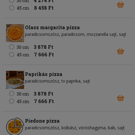
4 274 Ft
30 cm
8 458 Ft
45 cm
Olasz margarita pizza
paradicsomszósz
paradicsom
mozzarella sajt
sajt
3 878 Ft
30 cm
7 666 Ft
45 cm
Paprikás pizza
paradicsomszósz
tv paprika
sajt
3 878 Ft
30 cm
7 666 Ft
45 cm
Piedone pizza
paradicsomszósz
kolbász
vöröshagyma
bab
sajt