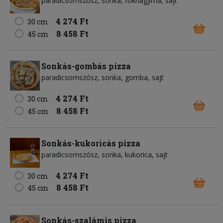
paradicsomszósz
sonka
fokhagyma
sajt
4 274 Ft
30 cm
8 458 Ft
45 cm
Sonkás-gombás pizza
paradicsomszósz
sonka
gomba
sajt
4 274 Ft
30 cm
8 458 Ft
45 cm
Sonkás-kukoricás pizza
paradicsomszósz
sonka
kukorica
sajt
4 274 Ft
30 cm
8 458 Ft
45 cm
Sonkás-szalámis pizza