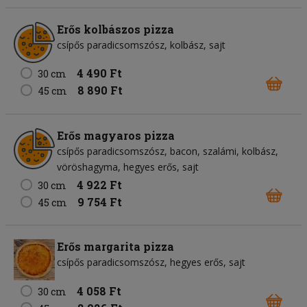
Erős kolbászos pizza
csípős paradicsomszósz
kolbász
sajt
4 490 Ft
30 cm
8 890 Ft
45 cm
Erős magyaros pizza
csípős paradicsomszósz
bacon
szalámi
kolbász
vöröshagyma
hegyes erős
sajt
4 922 Ft
30 cm
9 754 Ft
45 cm
Erős margarita pizza
csípős paradicsomszósz
hegyes erős
sajt
4 058 Ft
30 cm