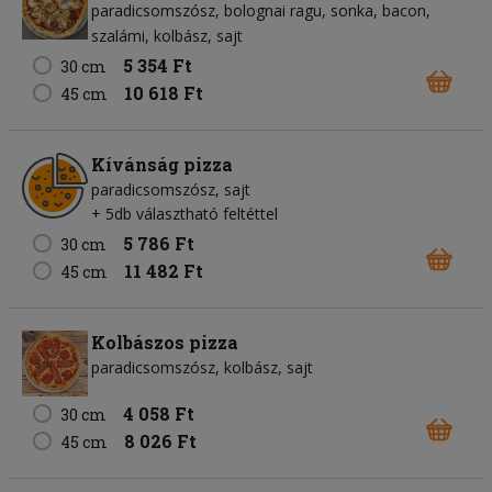
paradicsomszósz
bolognai ragu
sonka
bacon
szalámi
kolbász
sajt
5 354 Ft
30 cm
10 618 Ft
45 cm
Kívánság pizza
paradicsomszósz
sajt
+ 5db választható feltéttel
5 786 Ft
30 cm
11 482 Ft
45 cm
Kolbászos pizza
paradicsomszósz
kolbász
sajt
4 058 Ft
30 cm
8 026 Ft
45 cm