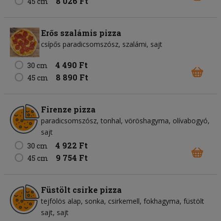
8 026 Ft
45 cm
Erős szalámis pizza
csípős paradicsomszósz
szalámi
sajt
4 490 Ft
30 cm
8 890 Ft
45 cm
Firenze pizza
paradicsomszósz
tonhal
vöröshagyma
olívabogyó
sajt
4 922 Ft
30 cm
9 754 Ft
45 cm
Füstölt csirke pizza
tejfölös alap
sonka
csirkemell
fokhagyma
füstölt
sajt
sajt