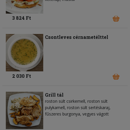
3 824 Ft
Csontleves cérnametélttel
2 030 Ft
Grill tál
roston sült csirkemell, roston sült
pulykamell, roston sült sertéskaraj,
fűszeres burgonya, vegyes vágott