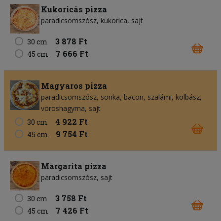
Kukoricás pizza
paradicsomszósz
kukorica
sajt
3 878 Ft
30 cm
7 666 Ft
45 cm
Magyaros pizza
paradicsomszósz
sonka
bacon
szalámi
kolbász
vöröshagyma
sajt
4 922 Ft
30 cm
9 754 Ft
45 cm
Margarita pizza
paradicsomszósz
sajt
3 758 Ft
30 cm
7 426 Ft
45 cm