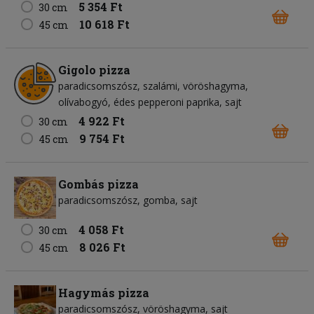
5 354 Ft
30 cm
10 618 Ft
45 cm
Gigolo pizza
paradicsomszósz
szalámi
vöröshagyma
olívabogyó
édes pepperoni paprika
sajt
4 922 Ft
30 cm
9 754 Ft
45 cm
Gombás pizza
paradicsomszósz
gomba
sajt
4 058 Ft
30 cm
8 026 Ft
45 cm
Hagymás pizza
paradicsomszósz
vöröshagyma
sajt