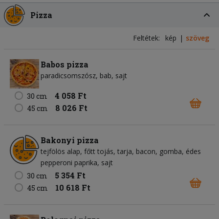
Pizza
Feltétek:
kép
szöveg
Babos pizza
paradicsomszósz
bab
sajt
4 058 Ft
30 cm
8 026 Ft
45 cm
Bakonyi pizza
tejfölös alap
főtt tojás
tarja
bacon
gomba
édes
pepperoni paprika
sajt
5 354 Ft
30 cm
10 618 Ft
45 cm