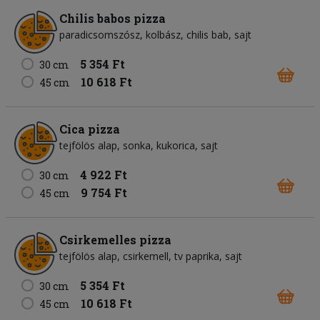
Chilis babos pizza
paradicsomszósz
kolbász
chilis bab
sajt
5 354 Ft
30 cm
10 618 Ft
45 cm
Cica pizza
tejfölös alap
sonka
kukorica
sajt
4 922 Ft
30 cm
9 754 Ft
45 cm
Csirkemelles pizza
tejfölös alap
csirkemell
tv paprika
sajt
5 354 Ft
30 cm
10 618 Ft
45 cm