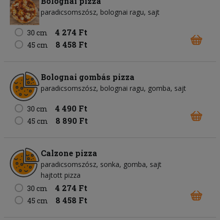
Bolognai pizza
paradicsomszósz
bolognai ragu
sajt
4 274 Ft
30 cm
8 458 Ft
45 cm
Bolognai gombás pizza
paradicsomszósz
bolognai ragu
gomba
sajt
4 490 Ft
30 cm
8 890 Ft
45 cm
Calzone pizza
paradicsomszósz
sonka
gomba
sajt
hajtott pizza
4 274 Ft
30 cm
8 458 Ft
45 cm