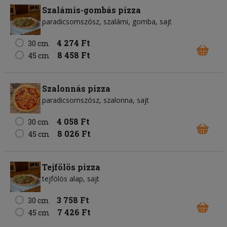
Szalámis-gombás pizza
paradicsomszósz
szalámi
gomba
sajt
4 274 Ft
30 cm
8 458 Ft
45 cm
Szalonnás pizza
paradicsomszósz
szalonna
sajt
4 058 Ft
30 cm
8 026 Ft
45 cm
Tejfölös pizza
tejfölös alap
sajt
3 758 Ft
30 cm
7 426 Ft
45 cm