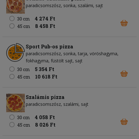
paradicsomszósz
sonka
szalámi
sajt
4 274 Ft
30 cm
8 458 Ft
45 cm
Sport Pub-os pizza
paradicsomszósz
sonka
tarja
vöröshagyma
fokhagyma
füstölt sajt
sajt
5 354 Ft
30 cm
10 618 Ft
45 cm
Szalámis pizza
paradicsomszósz
szalámi
sajt
4 058 Ft
30 cm
8 026 Ft
45 cm