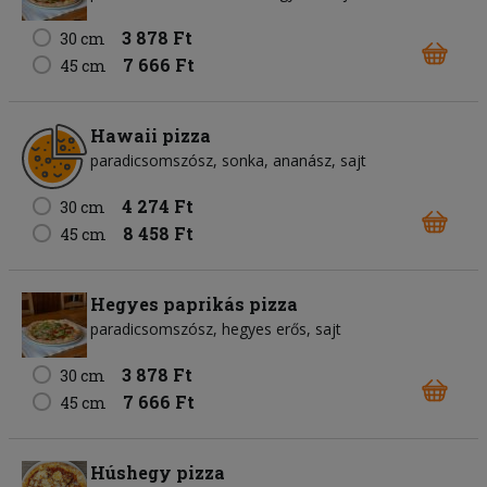
3 878 Ft
30 cm
7 666 Ft
45 cm
Hawaii pizza
paradicsomszósz
sonka
ananász
sajt
4 274 Ft
30 cm
8 458 Ft
45 cm
Hegyes paprikás pizza
paradicsomszósz
hegyes erős
sajt
3 878 Ft
30 cm
7 666 Ft
45 cm
Húshegy pizza