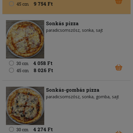
9 754 Ft
45 cm
Sonkás pizza
paradicsomszósz
sonka
sajt
4 058 Ft
30 cm
8 026 Ft
45 cm
Sonkás-gombás pizza
paradicsomszósz
sonka
gomba
sajt
4 274 Ft
30 cm