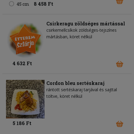
8 458 Ft
45 cm
Csirkeragu zöldséges mártással
csirkemellcsíkok zöldséges-tejszínes
mártásban, köret nélkül
4 632 Ft
Cordon bleu sertéskaraj
rántott sertéskaraj tarjával és sajttal
töltve, köret nélkül
5 186 Ft