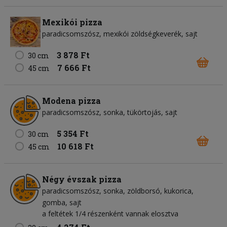
Mexikói pizza
paradicsomszósz
mexikói zöldségkeverék
sajt
3 878 Ft
30 cm
7 666 Ft
45 cm
Modena pizza
paradicsomszósz
sonka
tükörtojás
sajt
5 354 Ft
30 cm
10 618 Ft
45 cm
Négy évszak pizza
paradicsomszósz
sonka
zöldborsó
kukorica
gomba
sajt
a feltétek 1/4 részenként vannak elosztva