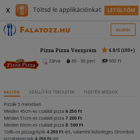
Töltsd le applikációnkat
X
LETÖLTÖM
BELÉPÉS
Pizza Pizza Veszprém
4.8/5 (100+)
Zárva
60 - 90 perc
900 Ft
AKCIÓK
SZÁLLÍTÁSI TERÜLETEK
FIZETÉSI MÓDOK
Pizzák 5 méretben
Minden 45cm-es családi pizza
6 250 Ft
Minden 51cm-es családi pizza
7 200 Ft
Minden 60cm-es családi pizza
8 500 Ft
10db-os pizzagolyók
4 250 Ft
-ért, valamint különleges Stromboli
pizzatekercsek
4 250 Ft
-ért