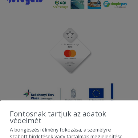
Fontosnak tartjuk az adatok
védelmét
A böngészési élmény fokozása, a személyre
2010-2026 Copyright - Falatozz.hu - Diston-line Kft.
szabott hirdetések vagy tartalmak megjelenítése,