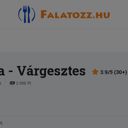
a
- Várgesztes
3.9/5 (30+)
c
2 000 Ft
ól,