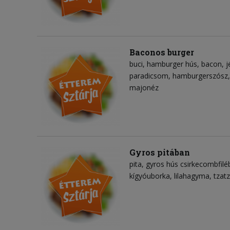
Baconos burger
buci
hamburger hús
bacon
j
paradicsom
hamburgerszósz
majonéz
Gyros pitában
pita
gyros hús csirkecombfilé
kígyóuborka
lilahagyma
tzatz