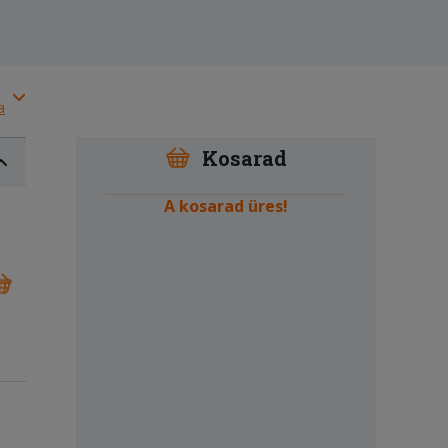
a
Kosarad
A kosarad üres!