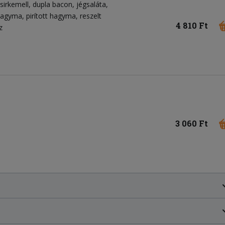
csirkemell
dupla bacon
jégsaláta
ahagyma
pirított hagyma
reszelt
4 810 Ft
z
3 060 Ft