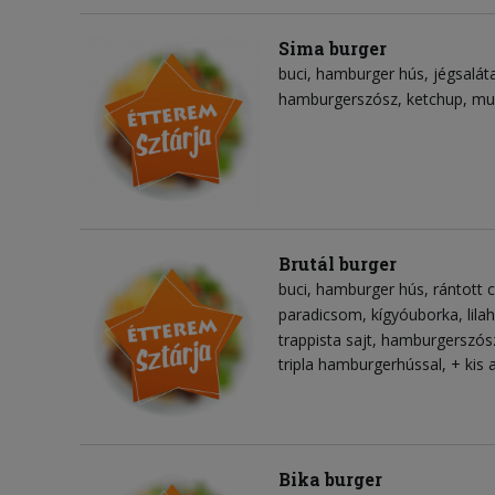
Sima burger
buci
hamburger hús
jégsalát
hamburgerszósz
ketchup
mu
Brutál burger
buci
hamburger hús
rántott 
paradicsom
kígyóuborka
lil
trappista sajt
hamburgerszós
tripla hamburgerhússal, + kis
Bika burger