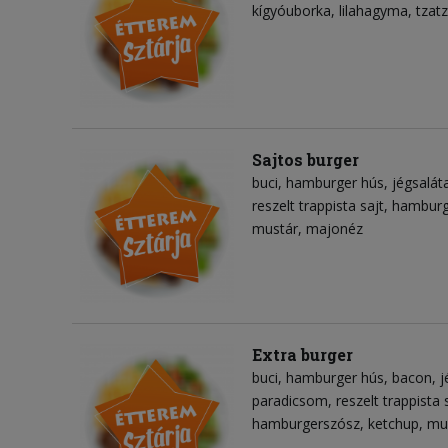
kígyóuborka
lilahagyma
tzatz
Sajtos burger
buci
hamburger hús
jégsalát
reszelt trappista sajt
hamburg
mustár
majonéz
Extra burger
buci
hamburger hús
bacon
j
paradicsom
reszelt trappista 
hamburgerszósz
ketchup
mu