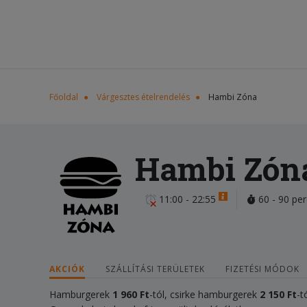
Főoldal
Várgesztes ételrendelés
Hambi Zóna
Hambi Zón
11:00 - 22:55
60 - 90 per
AKCIÓK
SZÁLLÍTÁSI TERÜLETEK
FIZETÉSI MÓDOK
Hamburgerek
1
9
60 Ft
-tól, csirke hamburgerek
2
150 Ft
-t