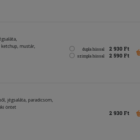
égsaláta
ketchup
mustár
2 930 Ft
dupla hússal
2 590 Ft
szimpla hússal
ből
jégsaláta
paradicsom
iki öntet
2 930 Ft