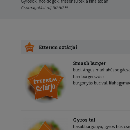
Gyrosok, hot-dogok, frissensültek a kínálatban
Csomagolási díj 30-50 Ft
Étterem sztárjai
Smash burger
buci
Angus marhahúspogács
hamburgerszósz
burgonyás bucival, lilahagyma
Gyros tál
hasábburgonya
gyros hús csi