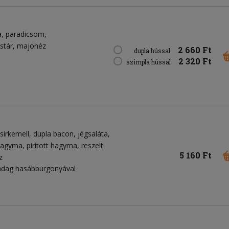
a
paradicsom
stár
majonéz
2 660 Ft
dupla hússal
2 320 Ft
szimpla hússal
csirkemell
dupla bacon
jégsaláta
ahagyma
pirított hagyma
reszelt
5 160 Ft
z
 adag hasábburgonyával