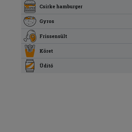
Csirke hamburger
Gyros
Frissensült
Köret
Üdítő