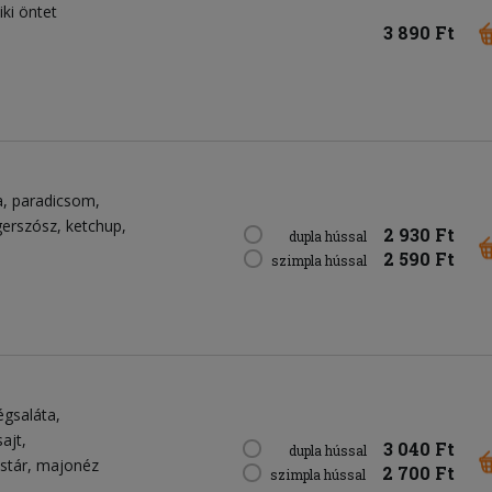
iki öntet
3 890 Ft
a
paradicsom
erszósz
ketchup
2 930 Ft
dupla hússal
2 590 Ft
szimpla hússal
égsaláta
sajt
3 040 Ft
dupla hússal
stár
majonéz
2 700 Ft
szimpla hússal