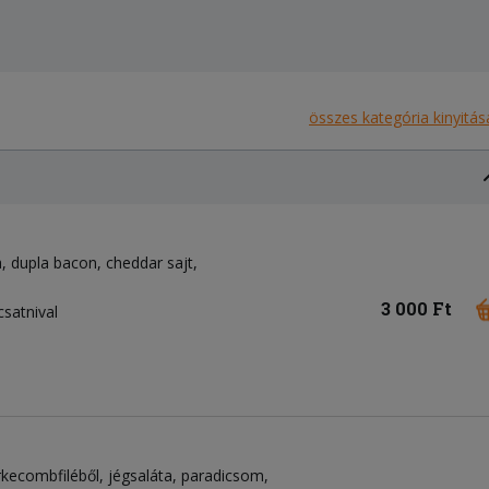
összes kategória kinyitás
a
dupla bacon
cheddar sajt
3 000 Ft
csatnival
rkecombfiléből
jégsaláta
paradicsom