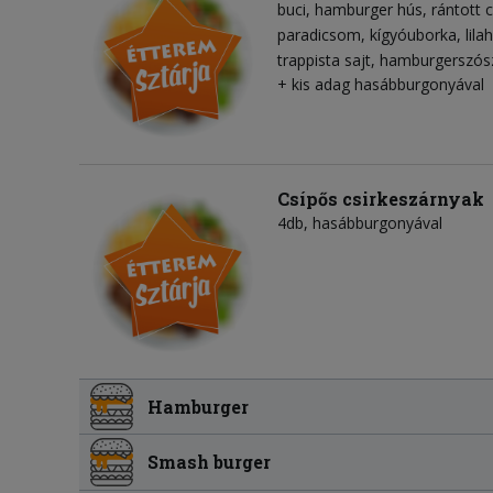
buci
hamburger hús
rántott 
paradicsom
kígyóuborka
lil
trappista sajt
hamburgerszós
+ kis adag hasábburgonyával
Csípős csirkeszárnyak
4db, hasábburgonyával
Hamburger
Smash burger