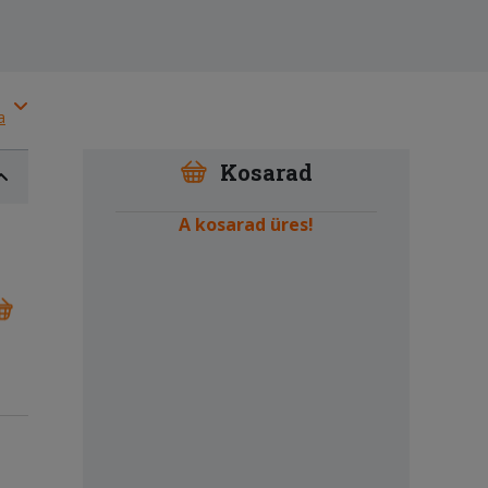
a
Kosarad
A kosarad üres!