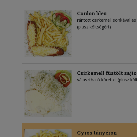
Cordon bleu
rántott csirkemell sonkával és 
(plusz költségért)
Csirkemell füstölt sajt
választható körettel (plusz köl
Gyros tányéron