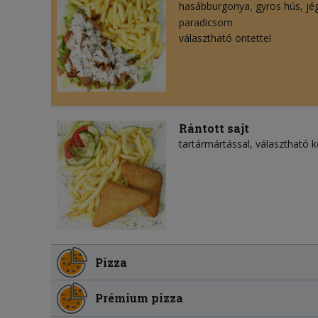
hasábburgonya
gyros hús
jé
paradicsom
választható öntettel
Rántott sajt
tartármártással, választható kö
Pizza
Prémium pizza