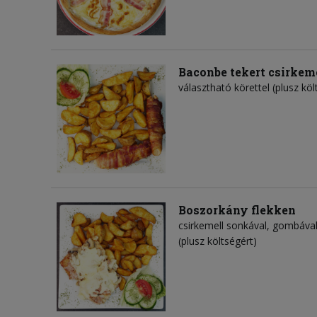
Baconbe tekert csirkemel
választható körettel (plusz köl
Boszorkány flekken
csirkemell sonkával, gombával 
(plusz költségért)