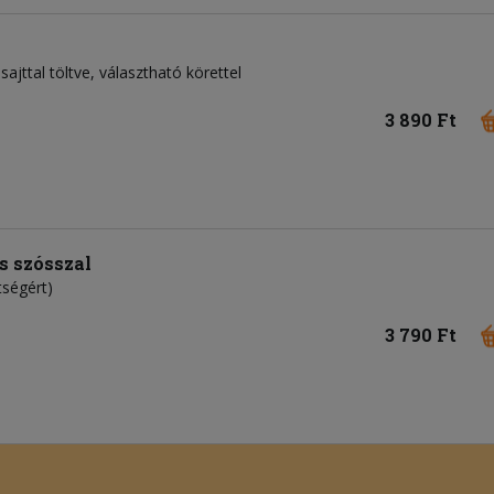
sajttal töltve, választható körettel
3 890 Ft
os szósszal
tségért)
3 790 Ft