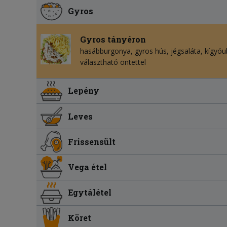
Gyros
Gyros tányéron
hasábburgonya
gyros hús
jégsaláta
kígyóu
választható öntettel
Lepény
Leves
Frissensült
Vega étel
Egytálétel
Köret