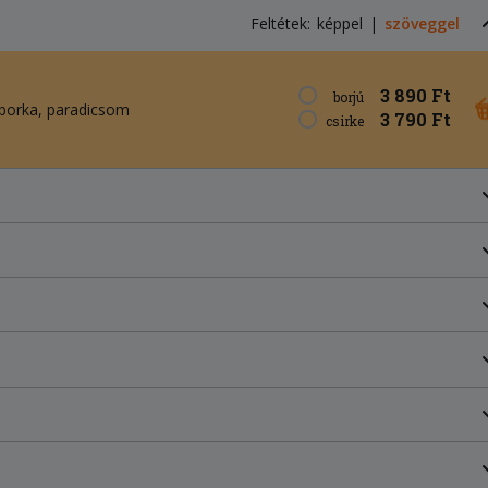
Feltétek:
képpel
szöveggel
3 890 Ft
borjú
borka
paradicsom
3 790 Ft
csirke