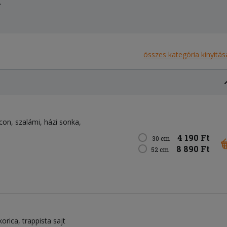
.
összes kategória kinyitás
con
szalámi
házi sonka
4 190 Ft
30 cm
8 890 Ft
52 cm
korica
trappista sajt