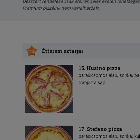
Desszert rendelése csak ételrendelés esetén lehetséges
Prémium pizzáink nem variálhatóak!
Étterem sztárjai
15. Husino pizza
paradicsomos alap
sonka
ba
trappista sajt
17. Stefano pizza
paradicsomos alap
sonka
ku