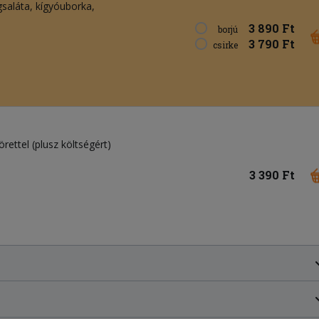
gsaláta
kígyóuborka
3 890 Ft
borjú
3 790 Ft
csirke
rettel (plusz költségért)
3 390 Ft