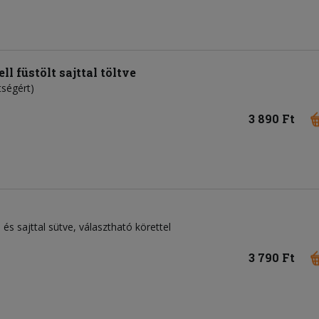
l füstölt sajttal töltve
tségért)
3 890 Ft
és sajttal sütve, választható körettel
3 790 Ft