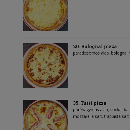
20. Bolognai pizza
paradicsomos alap
bolognai 
35. Tutti pizza
póréhagymás alap
sonka
ba
mozzarella sajt
trappista sajt