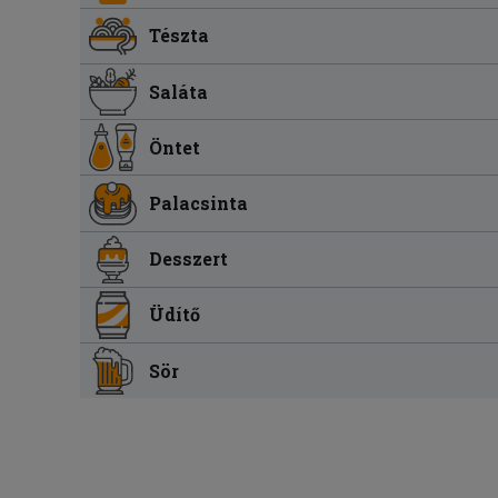
Tészta
Saláta
Öntet
Palacsinta
Desszert
Üdítő
Sör