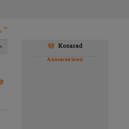
a
Kosarad
A kosarad üres!