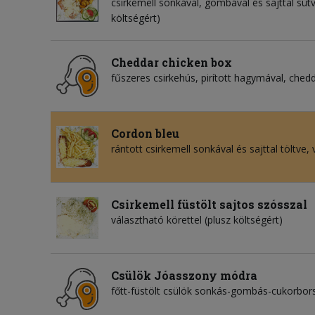
csirkemell sonkával, gombával és sajttal sütv
költségért)
Cheddar chicken box
fűszeres csirkehús, pirított hagymával, ched
Cordon bleu
rántott csirkemell sonkával és sajttal töltve, 
Csirkemell füstölt sajtos szósszal
választható körettel (plusz költségért)
Csülök Jóasszony módra
főtt-füstölt csülök sonkás-gombás-cukorbor