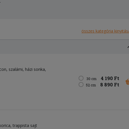
.
összes kategória kinyitás
con
szalámi
házi sonka
4 190 Ft
30 cm
8 890 Ft
52 cm
korica
trappista sajt