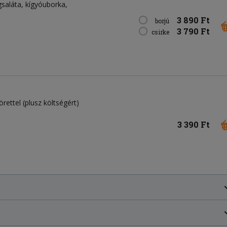
gsaláta
kígyóuborka
3 890 Ft
borjú
3 790 Ft
csirke
rettel (plusz költségért)
3 390 Ft