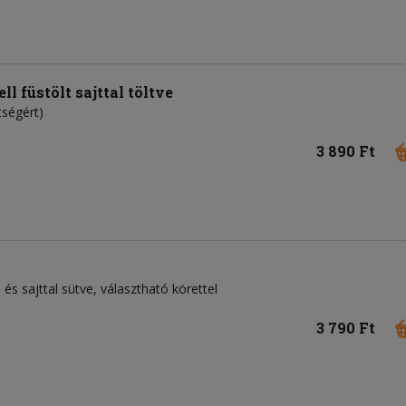
l füstölt sajttal töltve
tségért)
3 890 Ft
és sajttal sütve, választható körettel
3 790 Ft