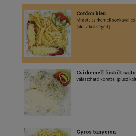
Cordon bleu
rántott csirkemell sonkával és 
(plusz költségért)
Csirkemell füstölt sajt
választható körettel (plusz köl
Gyros tányéron