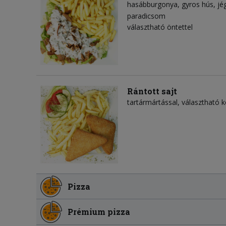
hasábburgonya
gyros hús
jé
paradicsom
választható öntettel
Rántott sajt
tartármártással, választható kö
Pizza
Prémium pizza