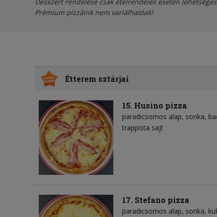
Desszert rendelése csak ételrendelés esetén lehetséges
Prémium pizzáink nem variálhatóak!
Étterem sztárjai
15. Husino pizza
paradicsomos alap
sonka
ba
trappista sajt
17. Stefano pizza
paradicsomos alap
sonka
ku