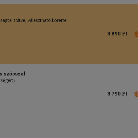
sajttal töltve, választható körettel
3 890 Ft
os szósszal
tségért)
3 790 Ft