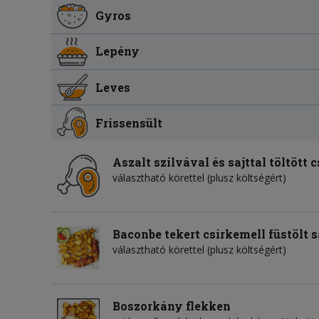
Gyros
Lepény
Leves
Frissensült
Aszalt szilvával és sajttal töltött 
választható körettel (plusz költségért)
Baconbe tekert csirkemell füstölt s
választható körettel (plusz költségért)
Boszorkány flekken