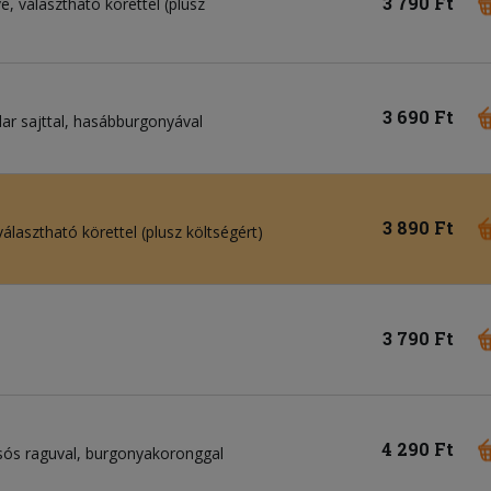
3 790 Ft
e, választható körettel (plusz
3 690 Ft
dar sajttal, hasábburgonyával
3 890 Ft
választható körettel (plusz költségért)
3 790 Ft
4 290 Ft
sós raguval, burgonyakoronggal