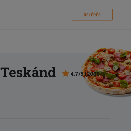
BELÉPÉS
 Teskánd
4.7/5 (2000+)