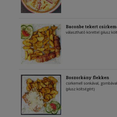
Baconbe tekert csirkemel
választható körettel (plusz köl
Boszorkány flekken
csirkemell sonkával, gombával 
(plusz költségért)