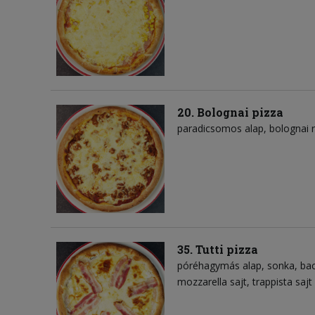
20. Bolognai pizza
paradicsomos alap
bolognai 
35. Tutti pizza
póréhagymás alap
sonka
ba
mozzarella sajt
trappista sajt