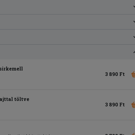
csirkemell
3 890 Ft
ajttal töltve
3 890 Ft