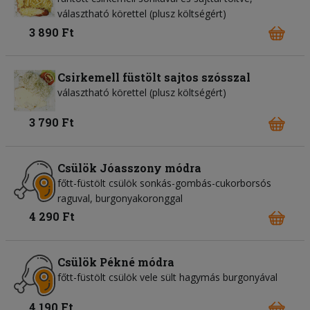
választható körettel (plusz költségért)
3 890 Ft
Csirkemell füstölt sajtos szósszal
választható körettel (plusz költségért)
3 790 Ft
Csülök Jóasszony módra
főtt-füstölt csülök sonkás-gombás-cukorborsós
raguval, burgonyakoronggal
4 290 Ft
Csülök Pékné módra
főtt-füstölt csülök vele sült hagymás burgonyával
4 190 Ft