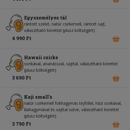
Egyszemélyes tál
rántott szelet, natúr csirkemell, rántott sajt,
választható körettel (plusz költségért)
4 990 Ft
Hawaii csirke
sonkával, ananásszal, sajttal, választható körettel
(plusz költségért)
3 690 Ft
Kaji small's
natúr csirkemell fokhagymás tejföllel, házi sonkával,
lilahagymával és sajttal sütve, választható körettel
(plusz költségért)
3 790 Ft