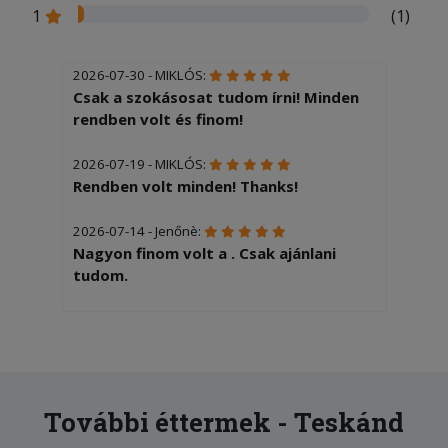
1
(1)
2026-07-30 - MIKLÓS:
Csak a szokásosat tudom írni! Minden
rendben volt és finom!
2026-07-19 - MIKLÓS:
Rendben volt minden! Thanks!
2026-07-14 - Jenőnè:
Nagyon finom volt a . Csak ajánlani
tudom.
2026-06-27 - MIKLÓS:
R Excelent! Mány thanks!
2026-06-07 - MIKLÓS:
Rendben volt minden! Mány thanks!
További éttermek - Teskánd
Miklós Kőmíves