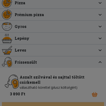
Pizza
Prémium pizza
Gyros
Lepény
Leves
Frissensült
Aszalt szilvával és sajttal töltött
csirkemell
választható körettel (plusz költségért)
3 890 Ft