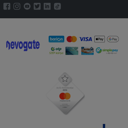
2025-07-17 - MIKLÓS:
Nagyon korrekt futár. Gyors. Friss
finom! Tetszik!
2025-07-14 - Ékes:
elégedett voltam!!
2025-07-02 - MIKLÓS:
Gyors, Friss,Finom
2025-06-12 - Kitti:
Szuper