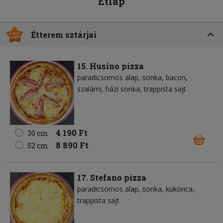
Étlap
Étterem sztárjai
15. Husino pizza
paradicsomos alap
sonka
bacon
szalámi
házi sonka
trappista sajt
4 190 Ft
30 cm
8 890 Ft
52 cm
17. Stefano pizza
paradicsomos alap
sonka
kukorica
trappista sajt