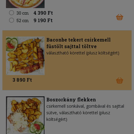
4 390 Ft
30 cm
9 190 Ft
52 cm
Baconbe tekert csirkemell
füstölt sajttal töltve
választható körettel (plusz költségért)
3 890 Ft
Boszorkány flekken
csirkemell sonkával, gombával és sajttal
sütve, választható körettel (plusz
költségért)