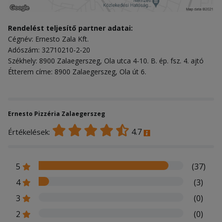
Rendelést teljesítő partner adatai:
Cégnév: Ernesto Zala Kft.
Adószám: 32710210-2-20
Székhely: 8900 Zalaegerszeg, Ola utca 4-10. B. ép. fsz. 4. ajtó
Étterem címe: 8900 Zalaegerszeg, Ola út 6.
Ernesto Pizzéria Zalaegerszeg
4.7
Értékelések:
5
(37)
4
(3)
3
(0)
2
(0)