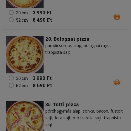
3 990 Ft
30 cm
8 490 Ft
52 cm
20. Bolognai pizza
paradicsomos alap
bolognai ragu
trappista sajt
3 990 Ft
30 cm
8 690 Ft
52 cm
35. Tutti pizza
póréhagymás alap
sonka
bacon
füstölt
sajt
feta sajt
mozzarella sajt
trappista
sajt