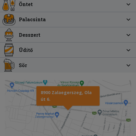
Öntet
Palacsinta
Desszert
Üdítő
Sör
8900 Zalaegerszeg, Ola
út 6.