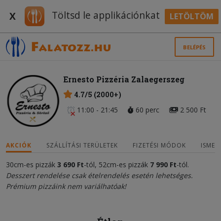
Töltsd le applikációnkat
X
LETÖLTÖM
BELÉPÉS
Ernesto Pizzéria Zalaegerszeg
4.7/5 (2000+)
11:00 - 21:45
60 perc
2 500 Ft
AKCIÓK
SZÁLLÍTÁSI TERÜLETEK
FIZETÉSI MÓDOK
ISMER
30cm-es pizzák
3 690 Ft
-tól, 52cm-es pizzák
7 990 Ft
-tól.
Desszert rendelése csak ételrendelés esetén lehetséges.
Prémium pizzáink nem variálhatóak!