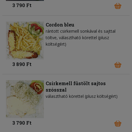
3 790 Ft
Cordon bleu
rántott csirkemell sonkával és sajttal
töltve, választható körettel (plusz
költségért)
3 890 Ft
Csirkemell füstölt sajtos
szósszal
választható körettel (plusz költségért)
3 790 Ft