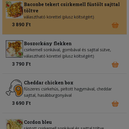
Baconbe tekert csirkemell füstölt sajttal
töltve
választható körettel (plusz költségért)
3 890 Ft
Boszorkány flekken
csirkemell sonkával, gombával és sajttal sütve,
választható körettel (plusz költségért)
3 790 Ft
Cheddar chicken box
fűszeres csirkehús, pirított hagymával, cheddar
sajttal, hasábburgonyával
3 690 Ft
Cordon bleu
rántott csirkemell sonkával és sajttal töltve,