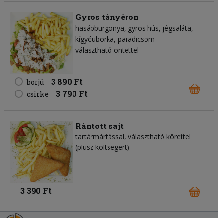
Gyros tányéron
hasábburgonya
gyros hús
jégsaláta
kígyóuborka
paradicsom
választható öntettel
3 890 Ft
borjú
3 790 Ft
csirke
Rántott sajt
tartármártással, választható körettel
(plusz költségért)
3 390 Ft