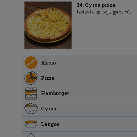
14. Gyros pizza
tzatziki alap
sajt
gyros hús
Akció
Pizza
Hamburger
Gyros
Lángos