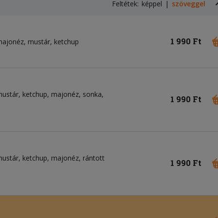
Feltétek:
képpel
szöveggel
1 990 Ft
majonéz
mustár
ketchup
ustár
ketchup
majonéz
sonka
1 990 Ft
ustár
ketchup
majonéz
rántott
1 990 Ft