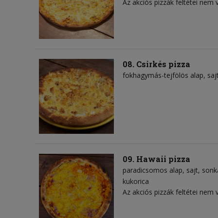
Az akciós pizzák feltétei nem 
08. Csirkés pizza
fokhagymás-tejfölös alap
saj
09. Hawaii pizza
paradicsomos alap
sajt
sonk
kukorica
Az akciós pizzák feltétei nem 