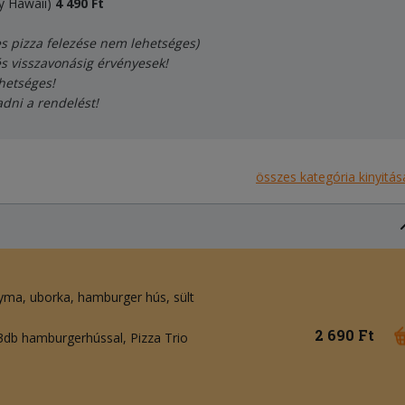
y Hawaii)
4
490
Ft
es pizza felezése nem lehetséges)
és visszavonásig érvényesek!
hetséges!
adni a rendelést!
összes kategória kinyitás
yma
uborka
hamburger hús
sült
2 690 Ft
 3db hamburgerhússal, Pizza Trio