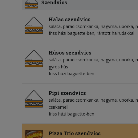
Szendvics
Halas szendvics
saláta
paradicsomkarika
hagyma
uborka
friss házi baguette-ben, rántott halrudakkal
Húsos szendvics
saláta
paradicsomkarika
hagyma
uborka
m
gyros hús
friss házi baguette-ben
Pipi szendvics
saláta
paradicsomkarika
hagyma
uborka
m
csirkemell
friss házi baguette-ben
Pizza Trio szendvics