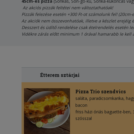
45cm-es pizza
(Sonkás, Son-go-ku, Sonka-kukoricás vag
Az akciós pizzák feltétei nem változtathatóak!
Pizzák felezése esetén +300 Ft-ot számolunk fel! (20cm-
Az akciók nem összevonhatóak, illetve a készlet erejéig 
Desszert és üdítő rendelése csak ételrendelés esetén le
Vidékre zárás előtt minimum 1 órával hamarabb le kell 
Étterem sztárjai
Pizza Trio szendvics
saláta
paradicsomkarika
hag
bacon
friss házi óriás baguette-ben,
szósszal